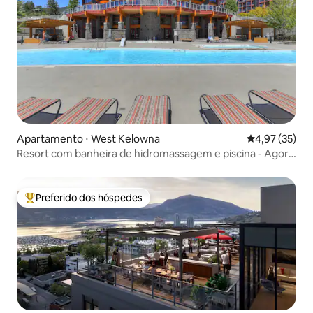
Apartamento ⋅ West Kelowna
4,97 de uma a
4,97 (35)
Resort com banheira de hidromassagem e piscina - Agora
acomoda até 4 hóspedes
Preferido dos hóspedes
Entre os melhores preferidos dos hóspedes