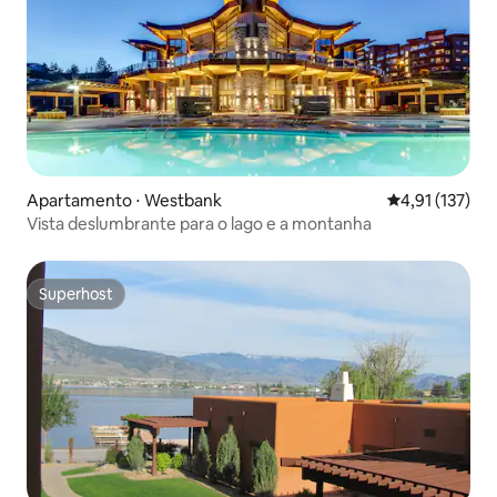
Apartamento ⋅ Westbank
4,91 de uma av
4,91 (137)
Vista deslumbrante para o lago e a montanha
Superhost
Superhost