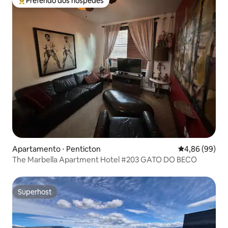
Preferido dos hóspedes
Entre os melhores preferidos dos hóspedes
Apartamento ⋅ Penticton
4,86 de uma av
4,86 (99)
The Marbella Apartment Hotel #203 GATO DO BECO
Superhost
Superhost