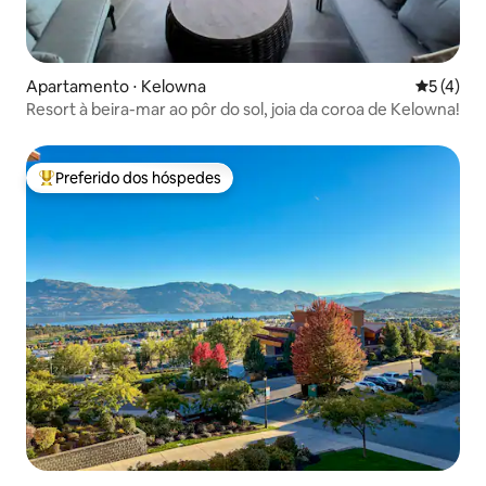
Apartamento ⋅ Kelowna
5 de uma 
5 (4)
Resort à beira-mar ao pôr do sol, joia da coroa de Kelowna!
Preferido dos hóspedes
Entre os melhores preferidos dos hóspedes