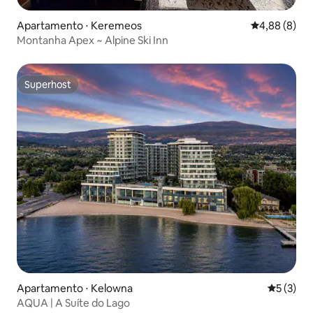
Apartamento ⋅ Keremeos
4,88 de uma 
4,88 (8)
Montanha Apex ~ Alpine Ski Inn
Superhost
Superhost
Apartamento ⋅ Kelowna
5 de uma 
5 (3)
AQUA | A Suíte do Lago