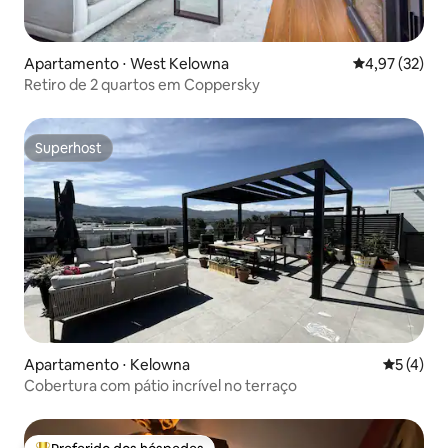
Apartamento ⋅ West Kelowna
4,97 de uma a
4,97 (32)
Retiro de 2 quartos em Coppersky
Superhost
Superhost
Apartamento ⋅ Kelowna
5 de uma 
5 (4)
Cobertura com pátio incrível no terraço