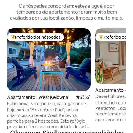
Os hóspedes concordam: estes aluguéis por
temporada de apartamento foram muito bem
avaliados por sua localização, limpeza e muito mais.
Preferido dos hóspedes
Preferido dos 
Entre os melhores preferidos dos hóspedes
Entre os melhore
Apartamento ⋅ Pe
Desert Shores: 10
Apartamento ⋅ West Kelowna
5 de uma avaliação média de
5 (55)
permitido) minutos
Licenciado com a 
Pátio privativo e jacuzzi, carregador de
Penticton. Localizado centralmente,
veículos elétricos, entre as 1% melhores
Fuja para o “Adventure Pad”, nossa
recentemente ref
charmosa suíte em West Kelowna,
apartamento de u
perfeita para 2 hóspedes. Este refúgio
do nosso apartame
privativo oferece a comodidade do self
com entrada privativa. Curta c
check-in com uma fechadura