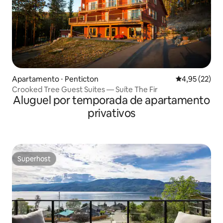
Apartamento ⋅ Penticton
4,95 de uma a
4,95 (22)
Crooked Tree Guest Suites — Suíte The Fir
Aluguel por temporada de apartamento
privativos
Superhost
Superhost