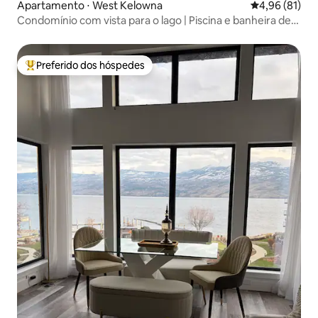
Apartamento ⋅ West Kelowna
4,96 de uma a
4,96 (81)
Condomínio com vista para o lago | Piscina e banheira de
hidromassagem + acesso ao resort
Preferido dos hóspedes
Entre os melhores preferidos dos hóspedes