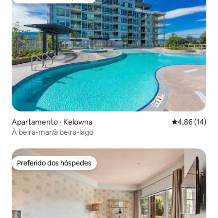
Preferido dos hóspedes
Apartamento ⋅ Kelowna
4,86 de uma a
4,86 (14)
À beira-mar/à beira-lago
Preferido dos hóspedes
Preferido dos hóspedes