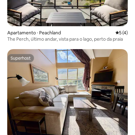
Apartamento ⋅ Peachland
5 de uma 
5 (4)
The Perch, último andar, vista para o lago, perto da praia
Superhost
Superhost