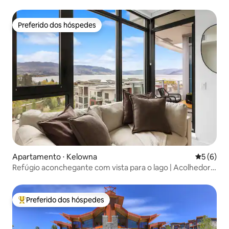
Preferido dos hóspedes
Preferido dos hóspedes
Apartamento ⋅ Kelowna
5 de uma 
5 (6)
Refúgio aconchegante com vista para o lago | Acolhedor,
elegante e relaxante
Preferido dos hóspedes
Entre os melhores preferidos dos hóspedes