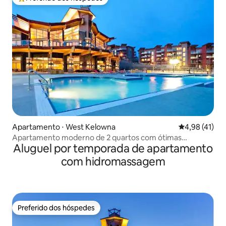
Entre os melhores preferidos dos hóspedes
Apartamento ⋅ West Kelowna
4,98 de uma a
4,98 (41)
Apartamento moderno de 2 quartos com ótimas
Aluguel por temporada de apartamento
comodidades
com hidromassagem
Preferido dos hóspedes
Preferido dos hóspedes