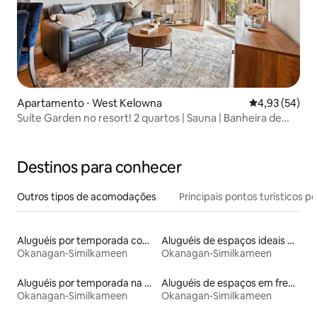
Apartamento ⋅ West Kelowna
4,93 de uma a
4,93 (54)
Suíte Garden no resort! 2 quartos | Sauna | Banheira de
hidromassagem
Destinos para conhecer
Outros tipos de acomodações
Principais pontos turísticos po
Aluguéis por temporada com café da manhã
Aluguéis de espaços ideais para famílias
Okanagan-Similkameen
Okanagan-Similkameen
Aluguéis por temporada na orla
Aluguéis de espaços em frente à praia
Okanagan-Similkameen
Okanagan-Similkameen