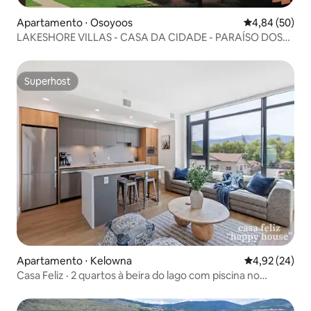
Apartamento ⋅ Osoyoos
4,84 de uma a
4,84 (50)
LAKESHORE VILLAS - CASA DA CIDADE - PARAÍSO DOS
PÁSSAROS DE NEVE!!
Superhost
Superhost
Apartamento ⋅ Kelowna
4,92 de uma a
4,92 (24)
Casa Feliz · 2 quartos à beira do lago com piscina no
terraço e banheira de hidromassagem