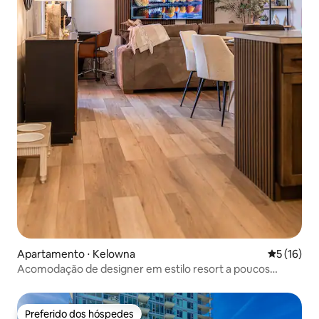
Apartamento ⋅ Kelowna
5 de uma a
5 (16)
Acomodação de designer em estilo resort a poucos
passos do lago e de restaurantes
Preferido dos hóspedes