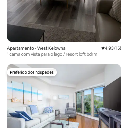
Apartamento ⋅ West Kelowna
4,93 de uma a
4,93 (15)
1 cama com vista para o lago / resort loft bdrm
Preferido dos hóspedes
Preferido dos hóspedes