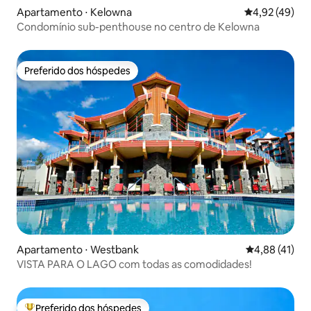
Apartamento ⋅ Kelowna
4,92 de uma a
4,92 (49)
Condomínio sub-penthouse no centro de Kelowna
Preferido dos hóspedes
Preferido dos hóspedes
Apartamento ⋅ Westbank
4,88 de uma a
4,88 (41)
VISTA PARA O LAGO com todas as comodidades!
Preferido dos hóspedes