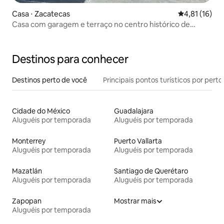
Casa ⋅ Zacatecas
4,81 de uma a
4,81 (16)
Casa com garagem e terraço no centro histórico de
Zacatecas
Destinos para conhecer
Destinos perto de você
Principais pontos turísticos por perto
Cidade do México
Guadalajara
Aluguéis por temporada
Aluguéis por temporada
Monterrey
Puerto Vallarta
Aluguéis por temporada
Aluguéis por temporada
Mazatlán
Santiago de Querétaro
Aluguéis por temporada
Aluguéis por temporada
Zapopan
Mostrar mais
Aluguéis por temporada