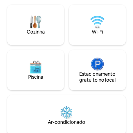
da Catedral, do Ce
ou várias semanas, você encontrará o
Teleférico, do Tea
equilíbrio perfeito entre conforto,
de Fátima, do Mus
tranquilidade e funcionalidade. Sala de
Instituto da Cultur
estar aconchegante, cozinha, quartos
confortáveis, Wi-Fi de alta velocidade,
estadia agradável NÓS cobramos Que
Cozinha
Wi-Fi
bom ter vocês aqui
Estacionamento
Piscina
gratuito no local
Ar-condicionado