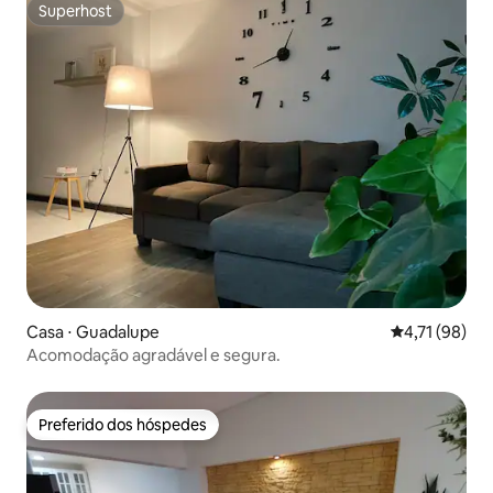
Superhost
Superhost
Casa ⋅ Guadalupe
4,71 de uma a
4,71 (98)
Acomodação agradável e segura.
Preferido dos hóspedes
Preferido dos hóspedes