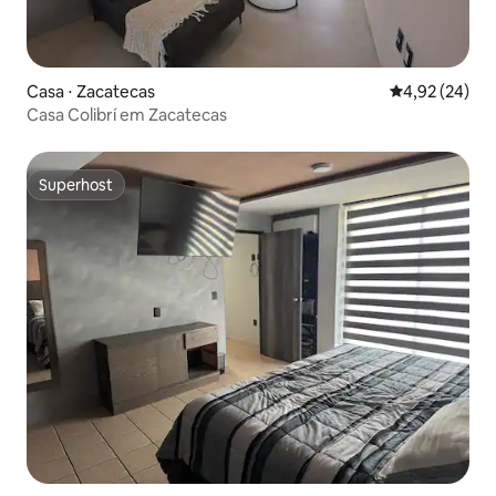
Casa ⋅ Zacatecas
4,92 de uma a
4,92 (24)
Casa Colibrí em Zacatecas
Superhost
Superhost