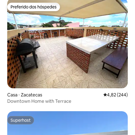
Preferido dos hóspedes
Preferido dos hóspedes
Casa ⋅ Zacatecas
4,82 de uma ava
4,82 (244)
Downtown Home with Terrace
Superhost
Superhost