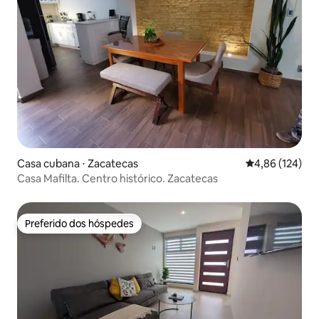
Casa cubana ⋅ Zacatecas
4,86 de uma av
4,86 (124)
Casa Mafilta. Centro histórico. Zacatecas
Preferido dos hóspedes
Preferido dos hóspedes