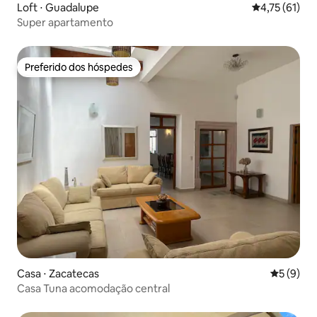
Loft ⋅ Guadalupe
4,75 de uma a
4,75 (61)
Super apartamento
Preferido dos hóspedes
Preferido dos hóspedes
Casa ⋅ Zacatecas
5 de uma 
5 (9)
Casa Tuna acomodação central