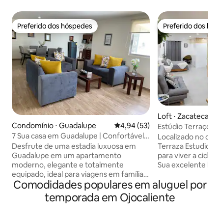
Preferido dos hóspedes
Preferido dos hó
Preferido dos hóspedes
Preferido dos hó
Loft ⋅ Zacatecas
Condomínio ⋅ Guadalupe
4,94 de uma avaliação média de
4,94 (53)
Estúdio Terraço 
7 Sua casa em Guadalupe | Confortável,
Localizado no cor
segura e equipada
Terraza Estudio O
Desfrute de uma estadia luxuosa em
para viver a cidad
Guadalupe em um apartamento
Sua excelente locali
moderno, elegante e totalmente
grande variedade 
equipado, ideal para viagens em família,
Comodidades populares em aluguel por
Edifícios Históric
a negócios ou a lazer. Você se sentirá em
e Lojas no Centro 
casa. Combina conforto e segurança
temporada em Ojocaliente
Zacatecas. O Terraço tem uma vista
para que você possa aproveitar ao
incrível da primei
máximo sua estadia. Seja por uma noite