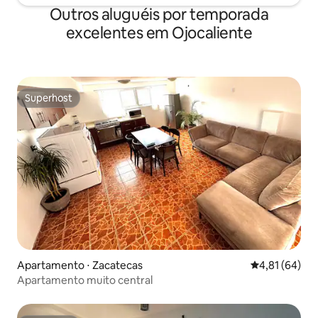
Outros aluguéis por temporada
excelentes em Ojocaliente
Superhost
Superhost
Apartamento ⋅ Zacatecas
4,81 de uma a
4,81 (64)
Apartamento muito central