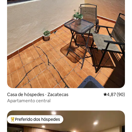
Casa de hóspedes ⋅ Zacatecas
4,87 de uma a
4,87 (90)
Apartamento central
Preferido dos hóspedes
Entre os melhores preferidos dos hóspedes