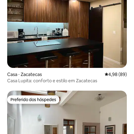
Casa ⋅ Zacatecas
4,98 de uma av
4,98 (89)
Casa Lupita: conforto e estilo em Zacatecas
Preferido dos hóspedes
Preferido dos hóspedes