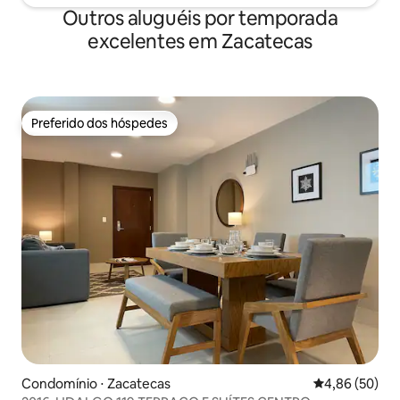
Outros aluguéis por temporada
excelentes em Zacatecas
Preferido dos hóspedes
Preferido dos hóspedes
Condomínio ⋅ Zacatecas
4,86 de uma a
4,86 (50)