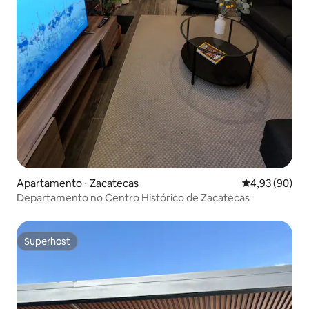
Apartamento ⋅ Zacatecas
4,93 de uma a
4,93 (90)
Departamento no Centro Histórico de Zacatecas
Superhost
Superhost