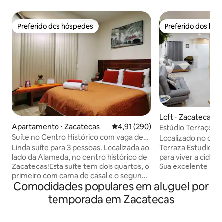
Preferido dos hóspedes
Preferido dos hó
Preferido dos hóspedes
Preferido dos hó
Loft ⋅ Zacatecas
Apartamento ⋅ Zacatecas
4,91 de uma avaliação média de 
4,91 (290)
Estúdio Terraço 
Suíte no Centro Histórico com vaga de
Localizado no cor
estacionamento nº 4
Terraza Estudio O
Linda suíte para 3 pessoas. Localizada ao
para viver a cidad
lado da Alameda, no centro histórico de
Sua excelente locali
Zacatecas!Esta suíte tem dois quartos, o
grande variedade 
primeiro com cama de casal e o segundo
Comodidades populares em aluguel por
Edifícios Históric
com cama de solteiro, também tem 2
e Lojas no Centro 
banheiros completos e cozinha
temporada em Zacatecas
Zacatecas. O Terraço tem uma vista
totalmente equipada para você cozinhar
incrível da primei
o que quiser. E se você viajar com um