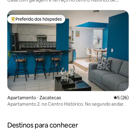
Zacatecas
Preferido dos hóspedes
Entre os melhores preferidos dos hóspedes
Apartamento ⋅ Zacatecas
5 de uma a
5 (26)
Apartamento 2. no Centro Histórico. No segundo andar.
Destinos para conhecer