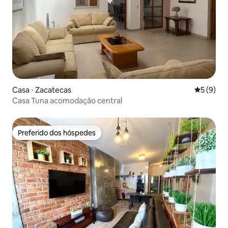
Casa ⋅ Zacatecas
5 de uma 
5 (9)
Casa Tuna acomodação central
Preferido dos hóspedes
Preferido dos hóspedes