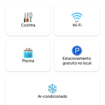
da Catedral, do Ce
veículo, temos estacionamento privativo
Teleférico, do Tea
dentro da mesma propriedade. Se a sua
de Fátima, do Mus
estadia for longa, temos serviço de
Instituto da Cultur
lavanderia e limpeza com custo
adicional. Venha e apaixone-se pela
cidade mais bonita do México!
Cozinha
Wi-Fi
Estacionamento
Piscina
gratuito no local
Ar-condicionado