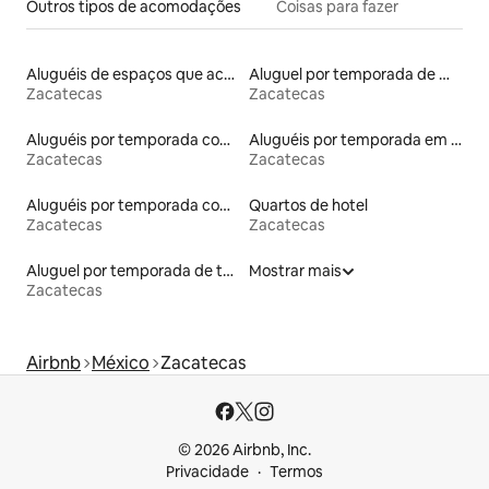
Outros tipos de acomodações
Coisas para fazer
Aluguéis de espaços que aceitam animais de estimação
Aluguel por temporada de microcasas
Zacatecas
Zacatecas
Aluguéis por temporada com banheira de hidromassagem
Aluguéis por temporada em albergue
Zacatecas
Zacatecas
Aluguéis por temporada com acesso ao lago
Quartos de hotel
Zacatecas
Zacatecas
Aluguel por temporada de townhouses
Mostrar mais
Zacatecas
Airbnb
México
Zacatecas
© 2026 Airbnb, Inc.
Privacidade
Termos