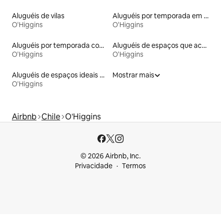
Aluguéis de vilas
Aluguéis por temporada em hotéis-fazenda
O'Higgins
O'Higgins
Aluguéis por temporada com café da manhã
Aluguéis de espaços que aceitam animais de estimação
O'Higgins
O'Higgins
Aluguéis de espaços ideais para famílias
Mostrar mais
O'Higgins
Airbnb
Chile
O'Higgins
© 2026 Airbnb, Inc.
Privacidade
Termos