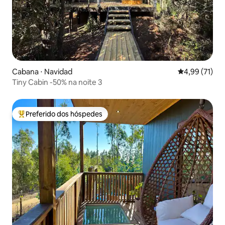
Cabana ⋅ Navidad
4,99 de uma a
4,99 (71)
Tiny Cabin -50% na noite 3
Preferido dos hóspedes
Entre os melhores preferidos dos hóspedes