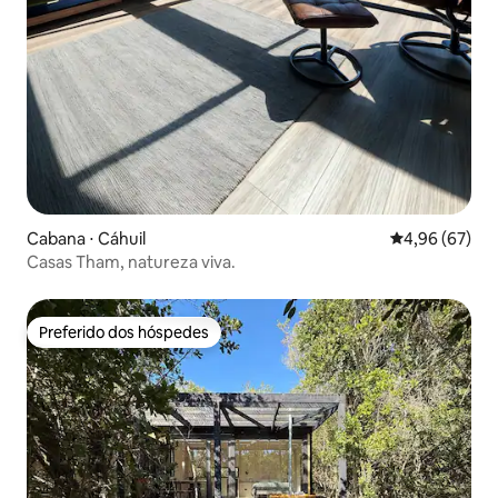
Cabana ⋅ Cáhuil
4,96 de uma a
4,96 (67)
Casas Tham, natureza viva.
Preferido dos hóspedes
Preferido dos hóspedes