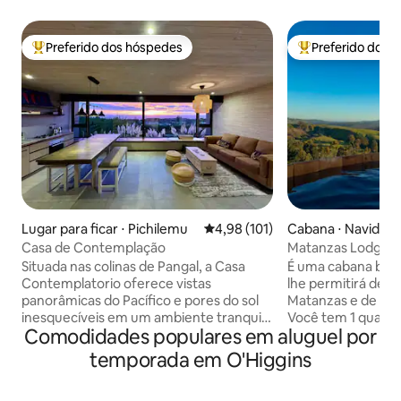
Preferido dos hóspedes
Preferido dos 
Entre os melhores preferidos dos hóspedes
Entre os melhore
Lugar para ficar ⋅ Pichilemu
4,98 de uma avaliação média de 
4,98 (101)
Cabana ⋅ Navidad
Casa de Contemplação
Matanzas Lodge, 
hidromassagem.
Situada nas colinas de Pangal, a Casa
É uma cabana boni
Contemplatorio oferece vistas
lhe permitirá desfr
panorâmicas do Pacífico e pores do sol
Matanzas e de tod
inesquecíveis em um ambiente tranquilo
Você tem 1 quarto 
Comodidades populares em aluguel por
e privado. Os hóspedes adoram a
banheiro e cozinha
tranquilidade, o design aconchegante e
de estar que se c
temporada em O'Higgins
a sensação de estar imerso na natureza,
com um belo terr
a poucos minutos de Pichilemu e Punta
desfrutar de uma 