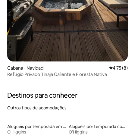
Cabana ⋅ Navidad
4,75 de uma 
4,75 (8)
Refúgio Privado Tinaja Caliente e Floresta Nativa
Destinos para conhecer
Outros tipos de acomodações
Aluguéis por temporada em albergue
Aluguéis por temporada com acesso à praia
O'Higgins
O'Higgins