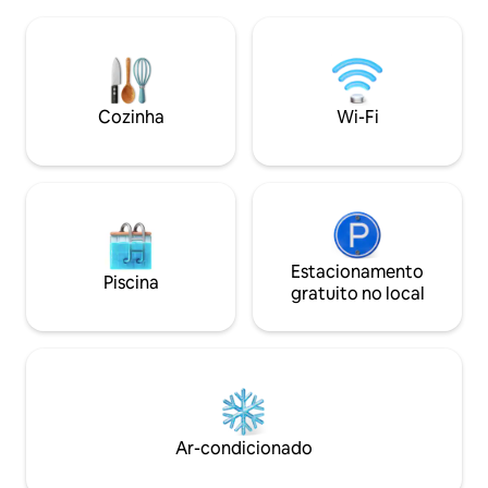
de Lobos. Alimentada por energia solar e
hidromassagem qu
água reutilizada para irrigação, esta casa
para o riacho de 
acolhedora e convidativa combina
recintos têm uma 
conforto com sustentabilidade. É o
dominar o setor d
refúgio perfeito para relaxar, recarregar
mar ao longe. Alé
as energias e se reconectar com a
estacionar seu veí
Cozinha
Wi-Fi
natureza em grande estilo. 🌅🌿
cabana.
Estacionamento
Piscina
gratuito no local
Ar-condicionado