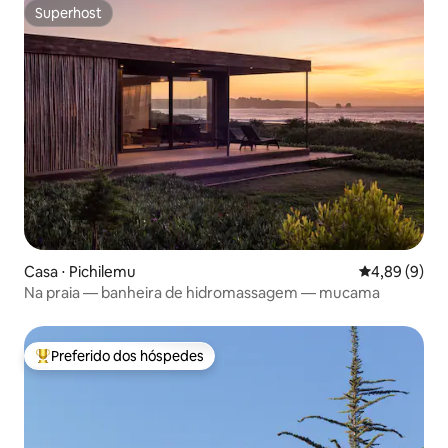
Superhost
Superhost
Casa ⋅ Pichilemu
4,89 de uma 
4,89 (9)
Na praia — banheira de hidromassagem — mucama
Preferido dos hóspedes
Entre os melhores preferidos dos hóspedes