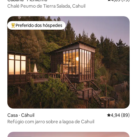
Chalé Peumo de Tierra Salada, Cahuil
Preferido dos hóspedes
Entre os melhores preferidos dos hóspedes
Casa ⋅ Cáhuil
4,94 de uma av
4,94 (89)
Refúgio com jarro sobre a lagoa de Cahuil