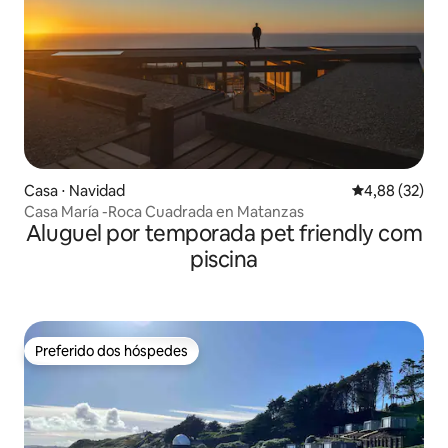
Casa ⋅ Navidad
4,88 de uma a
4,88 (32)
Casa María -Roca Cuadrada en Matanzas
Aluguel por temporada pet friendly com
piscina
Preferido dos hóspedes
Preferido dos hóspedes