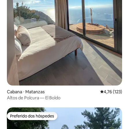
Cabana ⋅ Matanzas
4,76 de uma av
4,76 (123)
Altos de Polcura — El Boldo
Preferido dos hóspedes
Preferido dos hóspedes