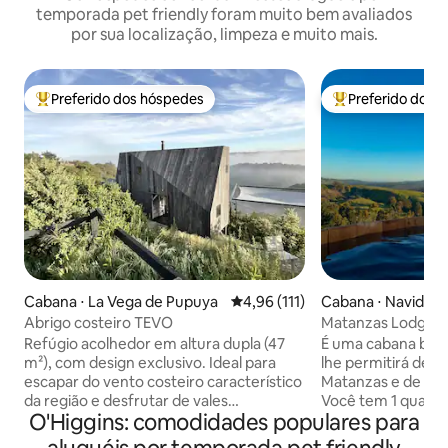
temporada pet friendly foram muito bem avaliados
por sua localização, limpeza e muito mais.
Preferido dos hóspedes
Preferido dos 
Entre os melhores preferidos dos hóspedes
Entre os melhore
Cabana ⋅ La Vega de Pupuya
4,96 de uma avaliação média de 
4,96 (111)
Cabana ⋅ Navidad
Abrigo costeiro TEVO
Matanzas Lodge, 
hidromassagem.
Refúgio acolhedor em altura dupla (47
É uma cabana boni
m²), com design exclusivo. Ideal para
lhe permitirá desfr
escapar do vento costeiro característico
Matanzas e de tod
da região e desfrutar de vales
Você tem 1 quarto 
O'Higgins: comodidades populares para
temperados, riachos e natureza virgem.
banheiro e cozinha
A poucos passos da praia, restaurantes e
de estar que se c