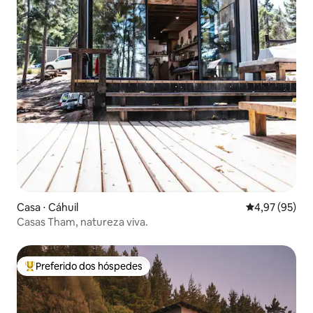
Casa ⋅ Cáhuil
4,97 de uma a
4,97 (95)
Casas Tham, natureza viva.
Preferido dos hóspedes
Entre os melhores preferidos dos hóspedes