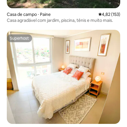
Casa de campo ⋅ Paine
4,82 de uma av
4,82 (153)
Casa agradável com jardim, piscina, tênis e muito mais.
Superhost
Superhost