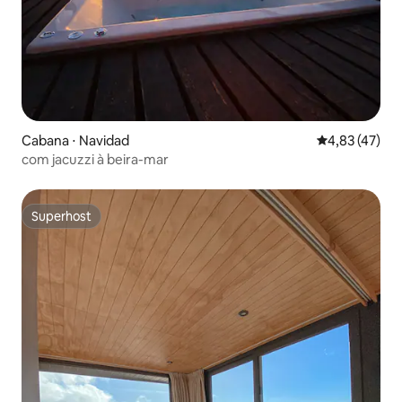
Cabana ⋅ Navidad
4,83 de uma a
4,83 (47)
com jacuzzi à beira-mar
Superhost
Superhost