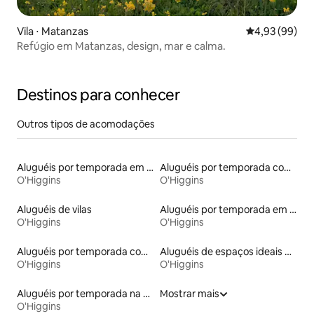
Vila ⋅ Matanzas
4,93 de uma a
4,93 (99)
Refúgio em Matanzas, design, mar e calma.
Destinos para conhecer
Outros tipos de acomodações
Aluguéis por temporada em albergue
Aluguéis por temporada com acesso à praia
O'Higgins
O'Higgins
Aluguéis de vilas
Aluguéis por temporada em hotéis-fazenda
O'Higgins
O'Higgins
Aluguéis por temporada com café da manhã
Aluguéis de espaços ideais para famílias
O'Higgins
O'Higgins
Aluguéis por temporada na orla
Mostrar mais
O'Higgins