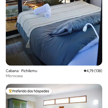
Cabana ⋅ Pichilemu
4,79 de uma av
4,79 (138)
Microcasa
Preferido dos hóspedes
Entre os melhores preferidos dos hóspedes