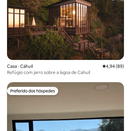
Casa ⋅ Cáhuil
4,94 de uma av
4,94 (89)
Refúgio com jarro sobre a lagoa de Cahuil
Preferido dos hóspedes
Preferido dos hóspedes