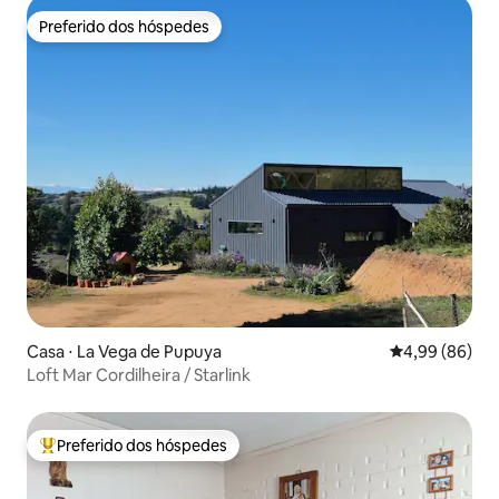
Preferido dos hóspedes
Preferido dos hóspedes
Casa ⋅ La Vega de Pupuya
4,99 de uma av
4,99 (86)
Loft Mar Cordilheira / Starlink
Preferido dos hóspedes
Entre os melhores preferidos dos hóspedes