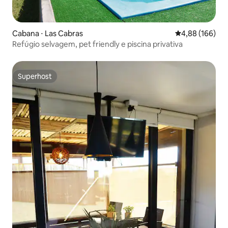
Cabana ⋅ Las Cabras
4,88 de uma av
4,88 (166)
Refúgio selvagem, pet friendly e piscina privativa
Superhost
Superhost