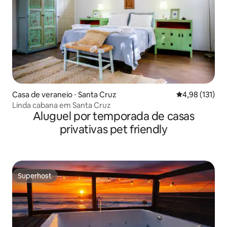
Casa de veraneio ⋅ Santa Cruz
4,98 de uma av
4,98 (131)
Linda cabana em Santa Cruz
Aluguel por temporada de casas
privativas pet friendly
Superhost
Superhost