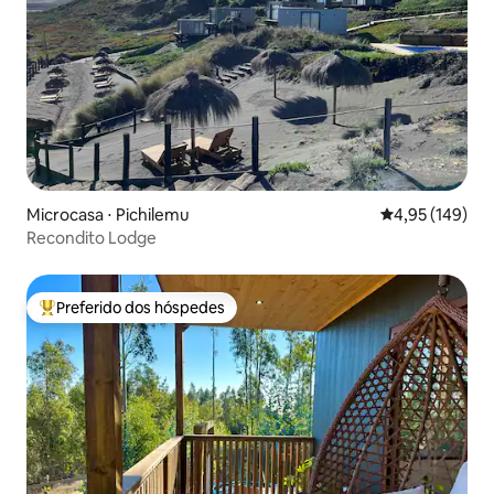
Microcasa ⋅ Pichilemu
4,95 de uma av
4,95 (149)
Recondito Lodge
Preferido dos hóspedes
Entre os melhores preferidos dos hóspedes