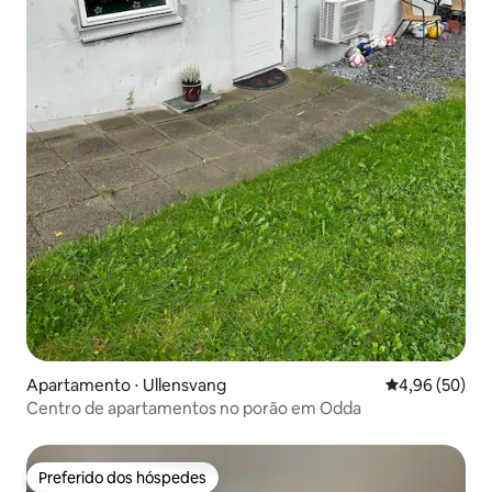
Apartamento ⋅ Ullensvang
4,96 de uma a
4,96 (50)
Centro de apartamentos no porão em Odda
Preferido dos hóspedes
Preferido dos hóspedes