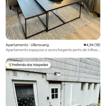
Apartamento ⋅ Ullensvang
4,94 de uma a
4,94 (18)
Apartamento espaçoso e aconchegante perto de trilhas
icônicas
Preferido dos hóspedes
Entre os melhores preferidos dos hóspedes