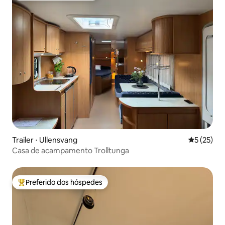
Trailer ⋅ Ullensvang
5 de uma a
5 (25)
Casa de acampamento Trolltunga
Preferido dos hóspedes
Entre os melhores preferidos dos hóspedes