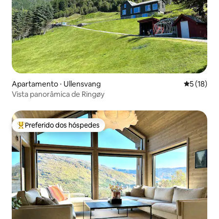
Apartamento ⋅ Ullensvang
5 de uma a
5 (18)
Vista panorâmica de Ringøy
Preferido dos hóspedes
Entre os melhores preferidos dos hóspedes