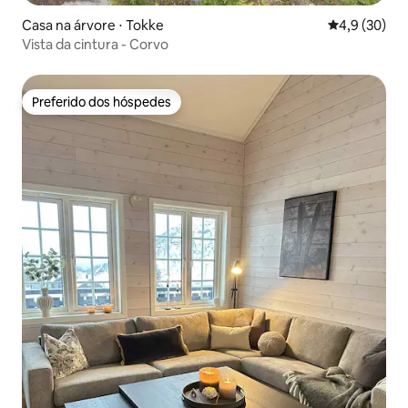
Casa na árvore ⋅ Tokke
4,9 de uma a
4,9 (30)
Vista da cintura - Corvo
Preferido dos hóspedes
Preferido dos hóspedes