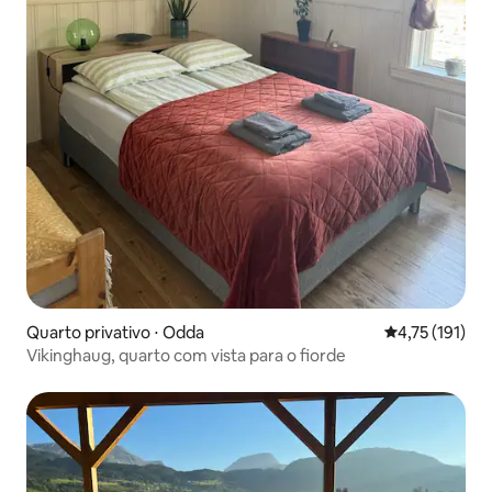
Quarto privativo ⋅ Odda
4,75 de uma av
4,75 (191)
Vikinghaug, quarto com vista para o fiorde