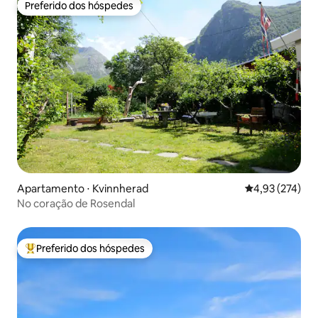
Preferido dos hóspedes
Preferido dos hóspedes
Apartamento ⋅ Kvinnherad
4,93 de uma av
4,93 (274)
No coração de Rosendal
Preferido dos hóspedes
Entre os melhores preferidos dos hóspedes