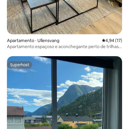
Apartamento ⋅ Ullensvang
4,94 de uma a
4,94 (17)
Apartamento espaçoso e aconchegante perto de trilhas
icônicas
Superhost
Superhost