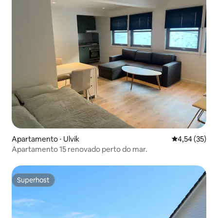
Apartamento ⋅ Ulvik
4,54 de uma a
4,54 (35)
Apartamento 15 renovado perto do mar.
Superhost
Superhost