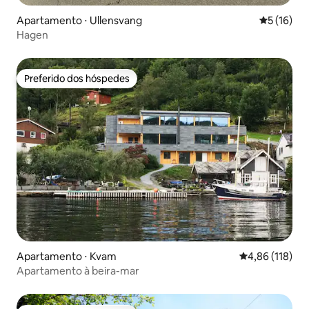
Apartamento ⋅ Ullensvang
5 de uma a
5 (16)
Hagen
Preferido dos hóspedes
Preferido dos hóspedes
Apartamento ⋅ Kvam
4,86 de uma av
4,86 (118)
Apartamento à beira-mar