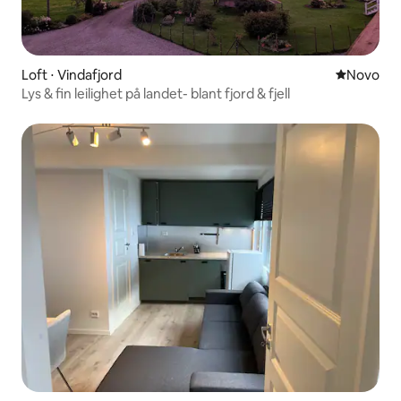
Loft ⋅ Vindafjord
Novo lugar
Novo
Lys & fin leilighet på landet- blant fjord & fjell