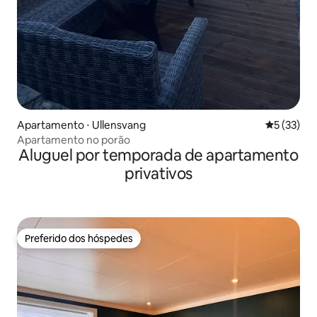
Apartamento ⋅ Ullensvang
5 de uma a
5 (33)
Apartamento no porão
Aluguel por temporada de apartamento
privativos
Preferido dos hóspedes
Preferido dos hóspedes