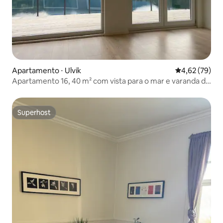
Apartamento ⋅ Ulvik
4,62 de uma a
4,62 (79)
Apartamento 16, 40 m² com vista para o mar e varanda de
35 m²
Superhost
Superhost