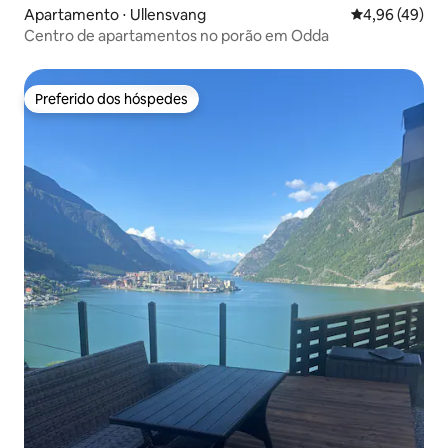
Apartamento ⋅ Ullensvang
4,96 de uma a
4,96 (49)
Centro de apartamentos no porão em Odda
Preferido dos hóspedes
Preferido dos hóspedes