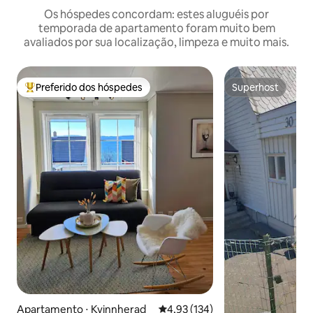
Os hóspedes concordam: estes aluguéis por
temporada de apartamento foram muito bem
avaliados por sua localização, limpeza e muito mais.
Preferido dos hóspedes
Superhost
Entre os melhores preferidos dos hóspedes
Superhost
Apartamento ⋅ Kvinnherad
4,93 de uma avaliação média de 
4,93 (134)