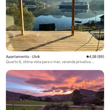
Apartamento ⋅ Ulvik
4,58 de uma a
4,58 (89)
Quarto 6, ótima vista para o mar, varanda privativa.
Cozinha compartilhada