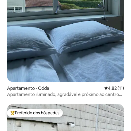
Apartamento ⋅ Odda
4,82 de uma a
4,82 (11)
Apartamento iluminado, agradável e próximo ao centro
para 6 pessoas.
Preferido dos hóspedes
Entre os melhores preferidos dos hóspedes