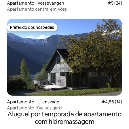
Apartamento ⋅ Vossevangen
5 de uma a
5 (24)
Apartamento central em Voss
Preferido dos hóspedes
Preferido dos hóspedes
Apartamento ⋅ Ullensvang
4,86 de uma a
4,86 (14)
Apartamento, Kvalnes gard
Aluguel por temporada de apartamento
com hidromassagem