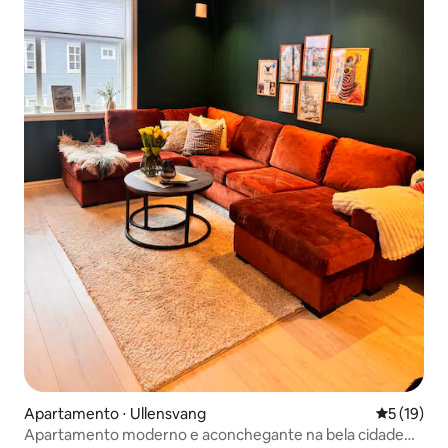
Apartamento ⋅ Ullensvang
5 de uma a
5 (19)
Apartamento moderno e aconchegante na bela cidade