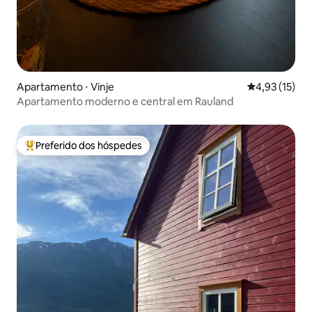
Apartamento ⋅ Vinje
4,93 de uma a
4,93 (15)
Apartamento moderno e central em Rauland
Preferido dos hóspedes
Entre os melhores preferidos dos hóspedes