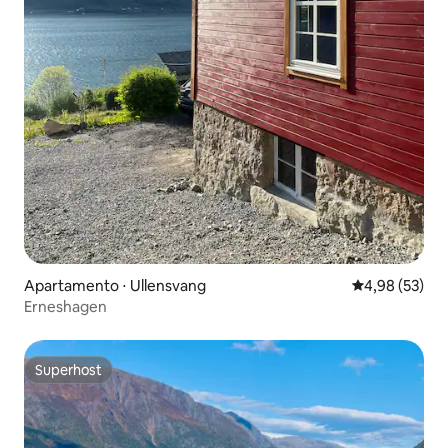
Apartamento ⋅ Ullensvang
4,98 de uma a
4,98 (53)
Erneshagen
Superhost
Superhost