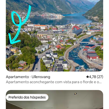
Apartamento ⋅ Ullensvang
4,78 de uma a
4,78 (27)
Apartamento aconchegante com vista para o fiorde e o
famoso acampamento Lothepus
Preferido dos hóspedes
Preferido dos hóspedes