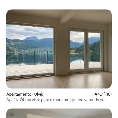
Apartamento ⋅ Ulvik
4,7 de uma av
4,7 (110)
Apt 14. Ótima vista para o mar com grande varanda de
30M2