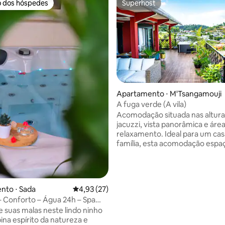
o dos hóspedes
Superhost
o dos hóspedes
Superhost
Apartamento ⋅ M'Tsangamouji
A fuga verde (A vila)
média de 5, 32 avaliações
Acomodação situada nas altur
jacuzzi, vista panorâmica e áre
relaxamento. Ideal para um casal ou uma
família, esta acomodação espa
oferece todo o conforto neces
uma estadia agradável: 2 quarto
de estar, espaços internos e ex
um banheiro com vaso sanitário
nto ⋅ Sada
4,93 de uma avaliação média de 5, 27 avalia
4,93 (27)
sanitário separado e um chuvei
 – Conforto – Água 24h – Spa
externo, além de uma conexão
(opcional)
 suas malas neste lindo ninho
Internet de alta velocidade. U
na espírito da natureza e
de reserva de água está disponí