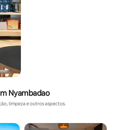
s em Nyambadao
o, limpeza e outros aspectos.
Townhou