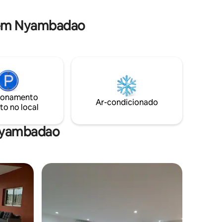
cadre environnant et faire le plein
d'énergie.
 em Nyambadao
ionamento
Ar-condicionado
to no local
 Nyambadao