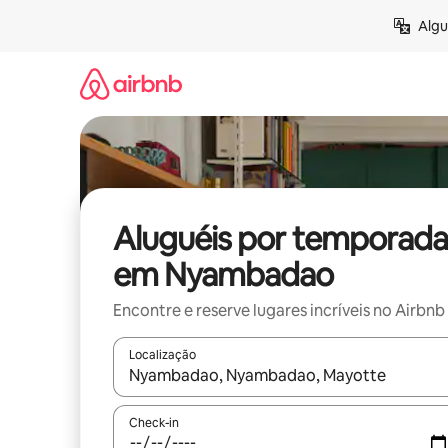
Pular
Algu
para
o
conteúdo
Aluguéis por temporada
em Nyambadao
Encontre e reserve lugares incríveis no Airbnb
Localização
Quando os resultados estiverem disponíveis, expl
Check-in