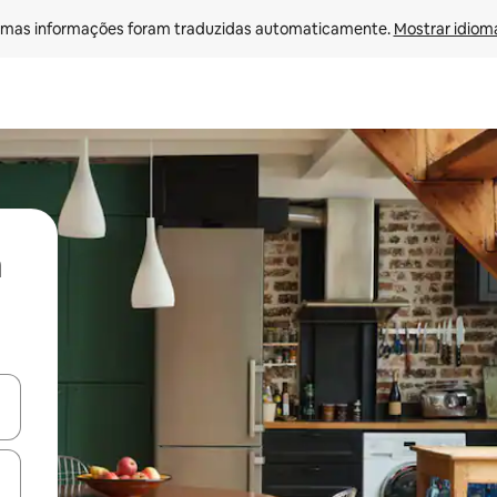
mas informações foram traduzidas automaticamente. 
Mostrar idioma
ore-os usando as seta para cima e para baixo do teclado ou tocando e