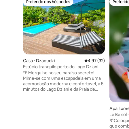
Preferido dos hóspedes
Preferid
Preferido dos hóspedes
Preferid
Casa ⋅ Dzaoudzi
4,97 de uma avaliação 
4,97 (32)
Estúdio tranquilo perto do Lago Dziani
🌴 Mergulhe no seu paraíso secreto!
Mime-se com uma escapadela em uma
acomodação moderna e confortável, a 5
minutos do Lago Dziani e da Praia de
Badamiers e a 10 minutos do aeroporto.
Um ambiente tranquilo para recarregar
as energias, seja para uma estadia
Apartame
pessoal ou profissional: autossuficiente
Le Belsol
em água e com estacionamento
privativo 
🌴Coloque
privativo, tudo foi projetado para sua
que combi
tranquilidade. Após seus dias, relaxe em