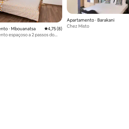
média de 5, 22 avaliações
Apartamento ⋅ Barakani
Chez Misto
nto ⋅ Mbouanatsa
4,75 de uma avaliação média de 5, 8 avalia
4,75 (8)
nto espaçoso a 2 passos do
3 pessoas