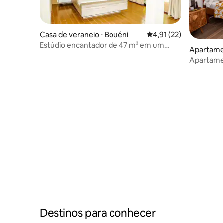
Casa de veraneio ⋅ Bouéni
4,91 de uma avaliação 
4,91 (22)
Estúdio encantador de 47 m² em um
Apartame
ambiente tranquilo
Apartame
mar, 2 a 
Destinos para conhecer