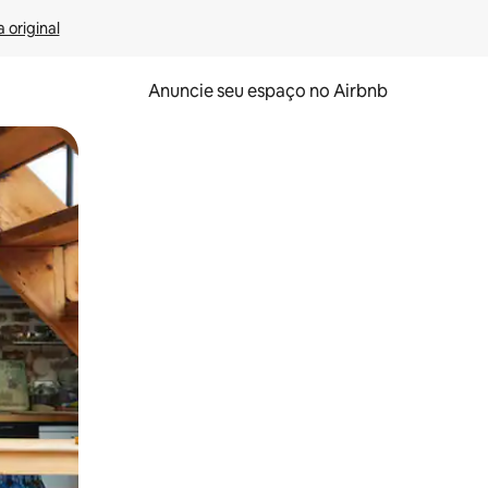
 original
Anuncie seu espaço no Airbnb
 deslizando o dedo na tela.