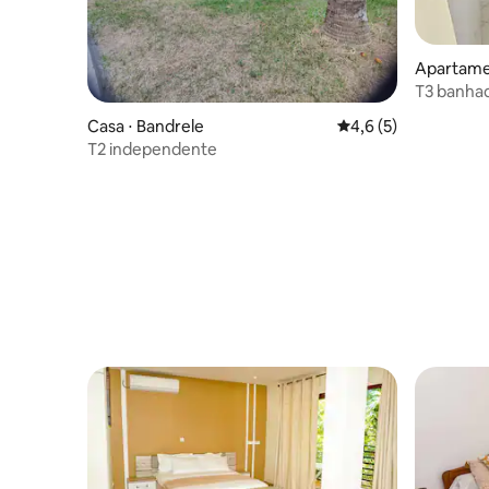
Apartame
T3 banhad
Casa ⋅ Bandrele
4,6 de uma avaliação
4,6 (5)
T2 independente