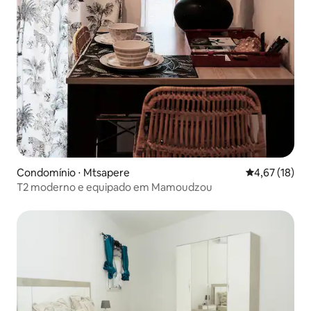
Condomínio ⋅ Mtsapere
4,67 de uma a
4,67 (18)
T2 moderno e equipado em Mamoudzou