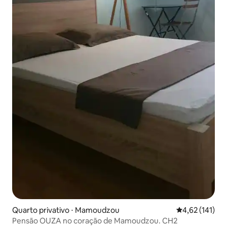
Quarto privativo ⋅ Mamoudzou
4,62 de uma av
4,62 (141)
Pensão OUZA no coração de Mamoudzou. CH2