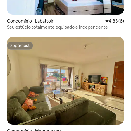
Condomínio ⋅ Labattoir
4,83 de uma 
4,83 (6)
Seu estúdio totalmente equipado e independente
Superhost
Superhost
Condomínio ⋅ Mamoudzou