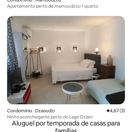
Apartamento perto de mamoudzou 1 quarto
Condomínio ⋅ Dzaoudzi
4,67 de uma 
4,67 (3)
Ninho aconchegante perto do Lago Dziani
Aluguel por temporada de casas para
famílias