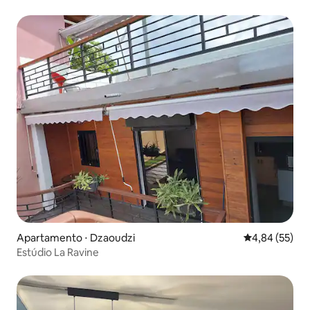
Apartamento ⋅ Dzaoudzi
4,84 de uma a
4,84 (55)
Estúdio La Ravine