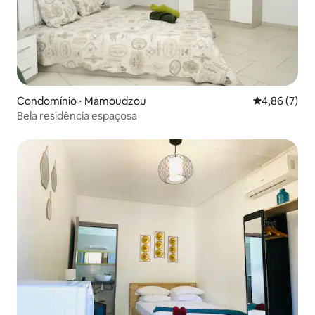
Condomínio ⋅ Mamoudzou
4,86 de uma 
4,86 (7)
Bela residência espaçosa