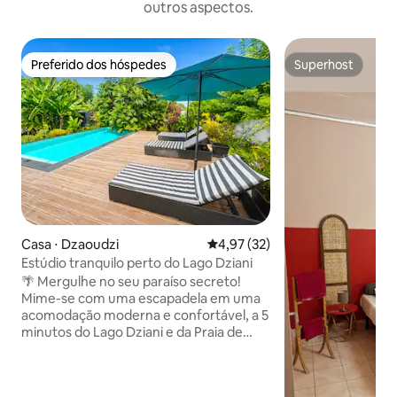
outros aspectos.
Preferido dos hóspedes
Superhost
Preferido dos hóspedes
Superhost
Casa ⋅ Dzaoudzi
4,97 de uma avaliação média de
4,97 (32)
Estúdio tranquilo perto do Lago Dziani
🌴 Mergulhe no seu paraíso secreto!
Mime-se com uma escapadela em uma
acomodação moderna e confortável, a 5
minutos do Lago Dziani e da Praia de
Badamiers e a 10 minutos do aeroporto.
Um ambiente tranquilo para recarregar
as energias, seja para uma estadia