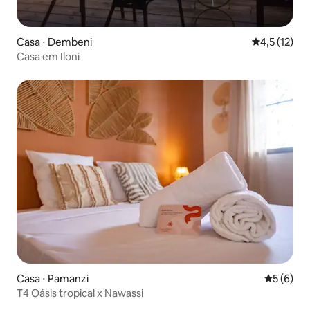
Casa ⋅ Dembeni
4,5 de uma a
4,5 (12)
Casa em Iloni
Casa ⋅ Pamanzi
5 de uma 
5 (6)
T4 Oásis tropical x Nawassi