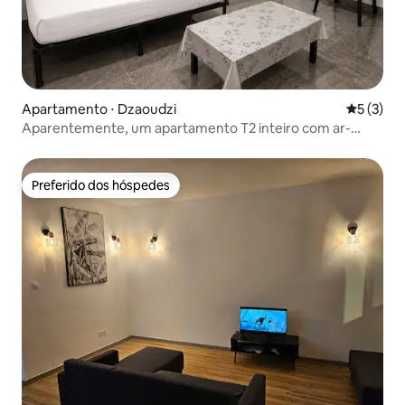
Apartamento ⋅ Dzaoudzi
5 de uma 
5 (3)
Aparentemente, um apartamento T2 inteiro com ar-
condicionado e cozinha equipada
Preferido dos hóspedes
Preferido dos hóspedes