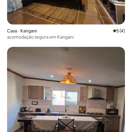
Casa ⋅ Kangani
5 de uma 
5 (4)
acomodação segura em Kangani