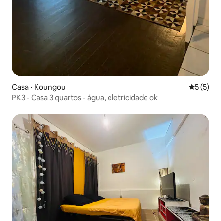
Casa ⋅ Koungou
5 de uma 
5 (5)
PK3 - Casa 3 quartos - água, eletricidade ok