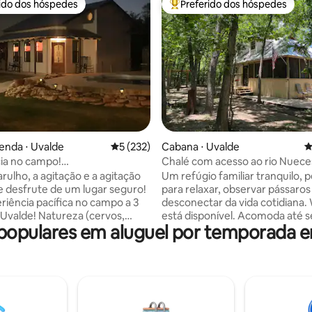
rido dos hóspedes
Preferido dos hóspedes
 melhores preferidos dos hóspedes
Entre os melhores preferidos d
édia de 5, 145 avaliações
enda ⋅ Uvalde
5 de uma avaliação média de 5, 232 avalia
5 (232)
Cabana ⋅ Uvalde
4
ia no campo!
Chalé com acesso ao rio Nuece
tryloftuvalde
rulho, a agitação e a agitação
Um refúgio familiar tranquilo, p
 e desfrute de um lugar seguro!
para relaxar, observar pássaros
iência pacífica no campo a 3
desconectar da vida cotidiana. 
atureza (cervos,
está disponível. Acomoda até s
opulares em aluguel por temporada e
 cabras) Café Keurig,
pessoas. O nível inferior tem 
uinhos de chá e pequenos
de tamanho completo, banheir
ornecidos. Caminhe pela pista
completo, cozinha totalmente
o quintal e a piscina. Não é
abastecida, fogão, geladeira 
 fumar nesta residência.
completo, bar de café, varanda
Fique à vontade para tirar suas
Um banheiro dentro e um lavab
Nossos vizinhos oferecem
Localizado a 16 milhas ao norte