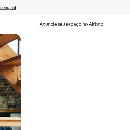
 original
Anuncie seu espaço no Airbnb
 deslizando o dedo na tela.