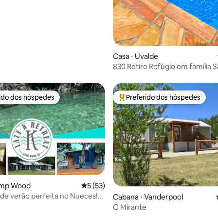
Casa ⋅ Uvalde
830 Retiro Refúgio em família S
jogos e piscina
rido dos hóspedes
Preferido dos hóspedes
 melhores preferidos dos hóspedes
Entre os melhores preferidos d
amp Wood
5 de uma avaliação média de 5, 53 avalia
5 (53)
de verão perfeita no Nueces!
média de 5, 33 avaliações
Cabana ⋅ Vanderpool
12-14 pessoas
O Mirante