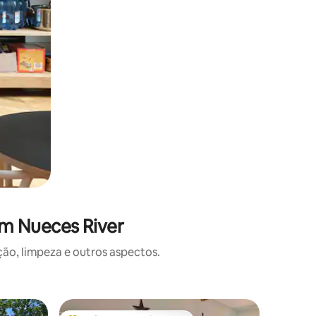
em Nueces River
o, limpeza e outros aspectos.
Cabana ⋅