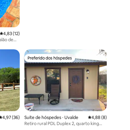
4,83 de uma avaliação média de 5, 12 avaliações
4,83 (12)
alão de
Preferido dos hóspedes
os hóspedes
Preferido dos hóspedes
ções
4,97 de uma avaliação média de 5, 36 avaliações
4,97 (36)
Suíte de hóspedes ⋅ Uvalde
4,88 de uma avaliaçã
4,88 (8)
Retiro rural PDL Duplex 2, quarto king
atualizado