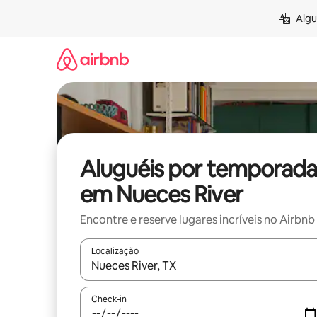
Pular
Algu
para
o
conteúdo
Aluguéis por temporada
em Nueces River
Encontre e reserve lugares incríveis no Airbnb
Localização
Quando os resultados estiverem disponíveis, expl
Check-in