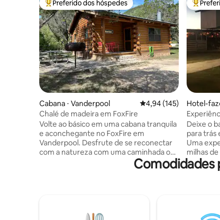
Preferido dos hóspedes
Prefe
Entre os melhores preferidos dos hóspedes
Entre os
Cabana ⋅ Vanderpool
4,94 de uma avaliação m
4,94 (145)
Hotel-faz
Chalé de madeira em FoxFire
Experiênc
#thecoun
Volte ao básico em uma cabana tranquila
Deixe o ba
e aconchegante no FoxFire em
para trás
Vanderpool. Desfrute de se reconectar
Uma exper
com a natureza com uma caminhada ou
milhas de Uvalde! N
Comodidades p
nado no rio Sabinal, caminhada no Lost
cavalos, vacas,
Maples Park, observação de pássaros ou
água, saq
desfrutando das estrelas e de uma
lanches f
fogueira à noite! 2 quartos 1 banheiro
ou acesse 
totalmente mobiliados cabines
permitido
confortáveis. Sem TVs ou micro-ondas,
Garagem. 
mas Wi-Fi, anel de fogueira,
dúvidas. 