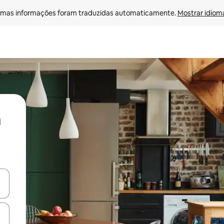
mas informações foram traduzidas automaticamente. 
Mostrar idioma
ore-os usando as seta para cima e para baixo do teclado ou tocando e