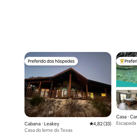
Preferido dos hóspedes
Prefe
Preferido dos hóspedes
Entre os
Casa ⋅ C
Escapada 
Cabana ⋅ Leakey
4,82 de uma avaliação 
4,82 (33)
Acomoda 
Casa do leme do Texas