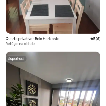
Quarto privativo ⋅ Belo Horizonte
5 de uma 
5 (6)
Refúgio na cidade
Superhost
Superhost