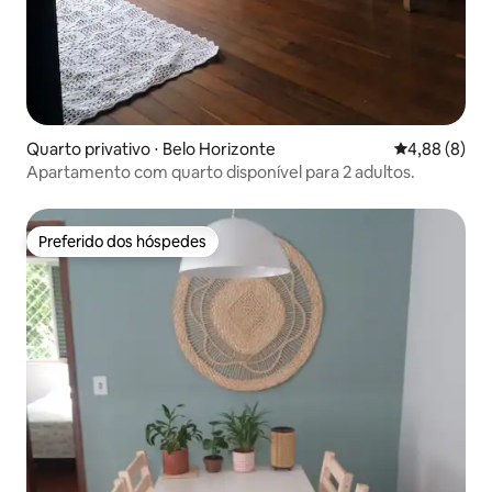
Quarto privativo ⋅ Belo Horizonte
4,88 de uma 
4,88 (8)
Apartamento com quarto disponível para 2 adultos.
Preferido dos hóspedes
Preferido dos hóspedes