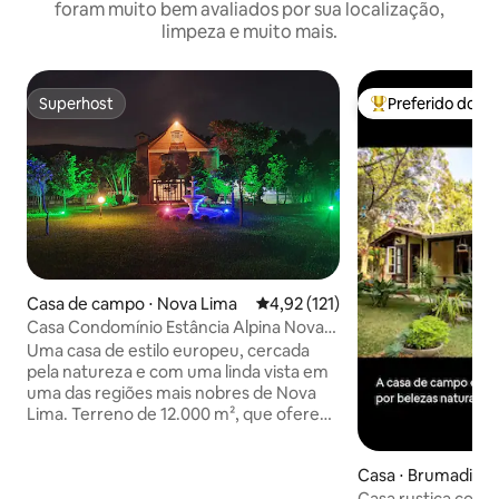
foram muito bem avaliados por sua localização,
limpeza e muito mais.
Superhost
Preferido dos 
Superhost
Entre os melhore
Casa de campo ⋅ Nova Lima
4,92 de uma avaliação média de 
4,92 (121)
Casa Condomínio Estância Alpina Nova
Lima
Uma casa de estilo europeu, cercada
pela natureza e com uma linda vista em
uma das regiões mais nobres de Nova
Lima. Terreno de 12.000 m², que oferece
privacidade, conforto e lazer para até 15
hóspedes. São 6 quartos, sendo 2 suítes,
Casa ⋅ Brumadinh
uma suíte master com hidromassagem,
cama queen e colchão massageador,
Casa rustica com pi