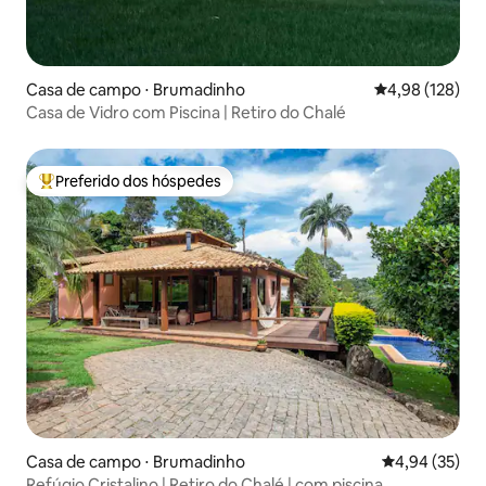
Casa de campo ⋅ Brumadinho
4,98 de uma av
4,98 (128)
Casa de Vidro com Piscina | Retiro do Chalé
Preferido dos hóspedes
Entre os melhores preferidos dos hóspedes
Casa de campo ⋅ Brumadinho
4,94 de uma a
4,94 (35)
Refúgio Cristalino | Retiro do Chalé | com piscina