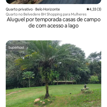
Quarto privativo ⋅ Belo Horizonte
4,33 de uma 
4,33 (3)
Quarto no Belvedere BH Shopping para Mulheres
Aluguel por temporada casas de campo
de com acesso a lago
Superhost
Superhost