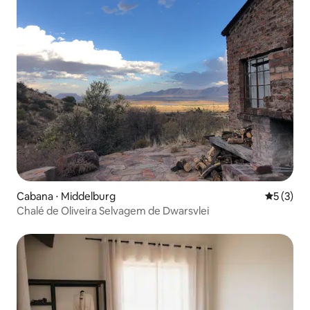
Cabana ⋅ Middelburg
5 de uma 
5 (3)
Chalé de Oliveira Selvagem de Dwarsvlei