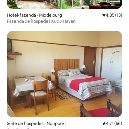
Hotel-fazenda ⋅ Middelburg
4,85 de uma a
4,85 (13)
Fazenda de hóspedes Kudu Haven
Suíte de hóspedes ⋅ Noupoort
4,71 de uma a
4,71 (56)