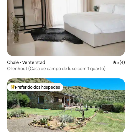
Chalé ⋅ Venterstad
5 de uma 
5 (4)
Olienhout (Casa de campo de luxo com 1 quarto)
Preferido dos hóspedes
Entre os melhores preferidos dos hóspedes