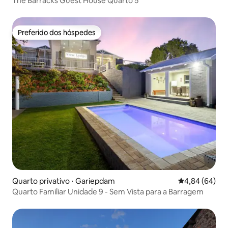
The Barracks Guest House Quarto 5
Preferido dos hóspedes
Preferido dos hóspedes
Quarto privativo ⋅ Gariepdam
4,84 de uma av
4,84 (64)
Quarto Familiar Unidade 9 - Sem Vista para a Barragem