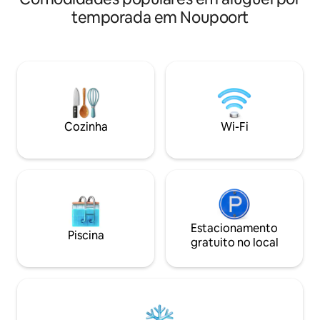
verão. Existe uma 
separado adjacente (não em suíte) com
temporada em Noupoort
dividindo as camas 
um chuveiro. O quarto tem uma cama
mas lembre-se de
queen size, geladeira de bar, micro-
através (por favor,
ondas e comodidades para café e chá.
estacionamento no 
Também tem uma varanda coberta com
para veículos, ma
mesa e cadeiras de bistrô, uma rede e
grandes trailers o
um banco no jardim para se sentar e
veja as fotos .
desfrutar do som dos pássaros
tagarelando nas copas das árvores.
Cozinha
Wi-Fi
Observação: não é adequado para
pessoas com mobilidade reduzida
Estacionamento
Piscina
gratuito no local