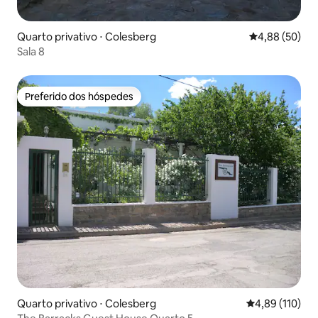
Quarto privativo ⋅ Colesberg
4,88 de uma a
4,88 (50)
Sala 8
Preferido dos hóspedes
Preferido dos hóspedes
Quarto privativo ⋅ Colesberg
4,89 de uma av
4,89 (110)