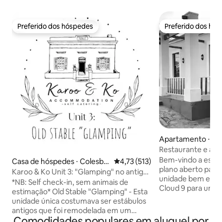
Preferido dos hóspedes
Preferido dos hó
Preferido dos hóspedes
Preferido dos hó
Apartamento ⋅ Co
Restaurante e aco
Bem-vindo a esta 
Casa de hóspedes ⋅ Colesbe
4,73 de uma avaliação média de 
4,73 (513)
plano aberto para 
rg
Karoo & Ko Unit 3: "Glamping" no antigo
unidade bem equi
estável
*NB: Self check-in, sem animais de
Cloud 9 para uma 
estimação* Old Stable "Glamping" - Esta
descanso. Esta un
unidade única costumava ser estábulos
casal e 2 camas de 
antigos que foi remodelada em um
condicionado na u
Comodidades populares em aluguel por
quarto pitoresco e um banheiro