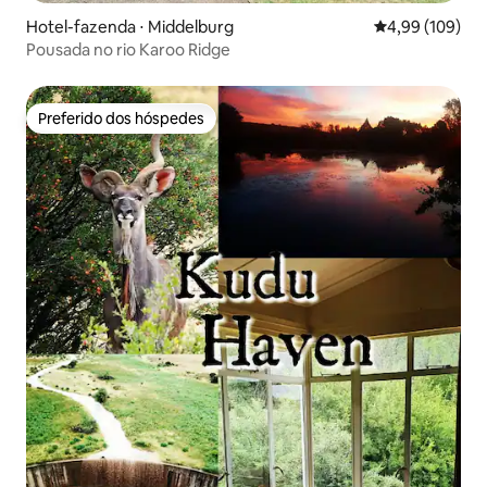
Hotel-fazenda ⋅ Middelburg
4,99 de uma av
4,99 (109)
Pousada no rio Karoo Ridge
Preferido dos hóspedes
Preferido dos hóspedes