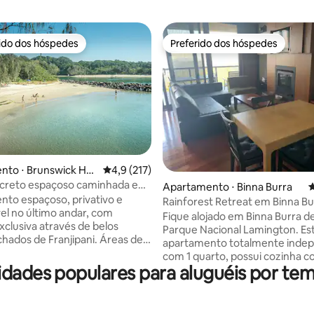
rido dos hóspedes
Preferido dos hóspedes
 melhores preferidos dos hóspedes
Preferido dos hóspedes
édia de 5, 285 avaliações
nto ⋅ Brunswick He
4,9 de uma avaliação média de 5, 217 avalia
4,9 (217)
ecreto espaçoso caminhada em
Apartamento ⋅ Binna Burra
4
lugares Bruns 🌺
to espaçoso, privativo e
Rainforest Retreat em Binna Bu
el no último andar, com
apartamento de 1 cama
Fique alojado em Binna Burra d
xclusiva através de belos
Parque Nacional Lamington. Es
ados de Franjipani. Áreas de
apartamento totalmente inde
erosas e cheias de luz e
com 1 quarto, possui cozinha c
arejadas. Quarto principal
idades populares para aluguéis por t
lareira, ampla varanda com
nde e quartos com cama queen
churrasqueira e banheira de
tas para a copa das árvores.
hidromassagem. Espetaculares vistas
ão tranquila em frente à
sobre o vale de Coomera e Nu