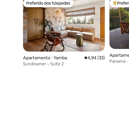
Preferido dos hóspedes
Prefe
Preferido dos hóspedes
Entre os
Apartamen
Apartamento ⋅ Yamba
4,94 de uma avaliação 
4,94 (33)
Panamá - 
Sundowner ~ Suíte 2