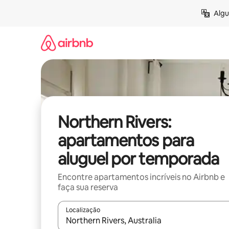
Pular
Algu
para
o
conteúdo
Northern Rivers:
apartamentos para
aluguel por temporada
Encontre apartamentos incríveis no Airbnb e
faça sua reserva
Localização
Quando os resultados estiverem disponíveis, expl