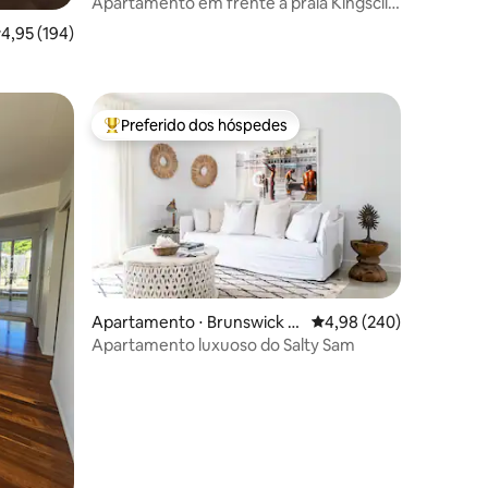
Apartamento em frente à praia Kingscliff
ções
NSW. As dunas
,95 de uma avaliação média de 5, 194 avaliações
4,95 (194)
Preferido dos hóspedes
Entre os melhores preferidos dos hóspedes
Apartamento ⋅ Brunswick H
4,98 de uma avaliação m
4,98 (240)
eads
Apartamento luxuoso do Salty Sam
ções