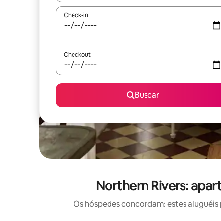
Check-in
Checkout
Buscar
Northern Rivers: apa
Os hóspedes concordam: estes aluguéis 