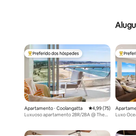
Alugu
Preferido dos hóspedes
Prefe
Entre os melhores preferidos dos hóspedes
Entre os
Apartamento ⋅ Coolangatta
4,99 de uma avaliação 
4,99 (75)
Apartame
Luxuoso apartamento 2BR/2BA @ The
Luxo Ocea
Miles Residences
para casa