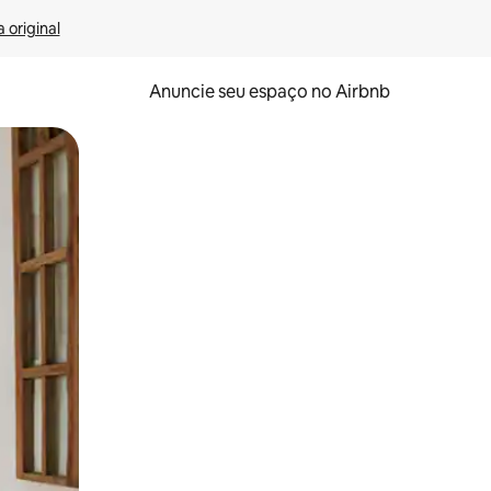
 original
Anuncie seu espaço no Airbnb
 deslizando o dedo na tela.