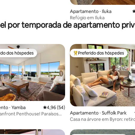
Apartamento ⋅ Iluka
4
Refúgio em Iluka
el por temporada de apartamento priv
rido dos hóspedes
Preferido dos hóspedes
 melhores preferidos dos hóspedes
Entre os melhores preferidos d
média de 5, 75 avaliações
nto ⋅ Yamba
4,96 de uma avaliação média de 5, 54 avalia
4,96 (54)
Apartamento ⋅ Suffolk Park
nfront Penthouse! Paraísos
Casa na árvore em Byron: retir
is
na praia