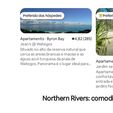
Preferido dos hóspedes
Prefe
Preferido dos hóspedes
Entre os
Apartamento ⋅ Byron Bay
4,82 de uma avaliação m
4,82 (285)
Jean's @ Wategos
Situado no alto da reserva natural que
cerca as areias brancas e macias e as
águas azul-turquesa da praia de
Apartame
Wategos, Panorama é o lugar ideal para
ads
Jardim s
ficar, seja para umas férias relaxantes na
todos os 
Apartamen
praia, uma aventura cheia de diversão ou
confortáv
simplesmente para curtir um pedaço de
entrada e
paraíso exótico. As principais áreas de
jardins fech
estar e dormir estão espalhadas por um
estar gen
nível. A espaçosa área de estar, jantar e
varandas 
Northern Rivers: comod
cozinha se abre para uma generosa sala
extragra
de estar ao ar livre e espaço de
size e vis
entretenimento. O deck virado para o
Localizaç
norte é o lugar perfeito para fazer um