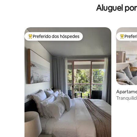
Aluguel po
Preferido dos hóspedes
Prefe
Entre os melhores preferidos dos hóspedes
Entre os
Apartame
Tranquili
aquecida,