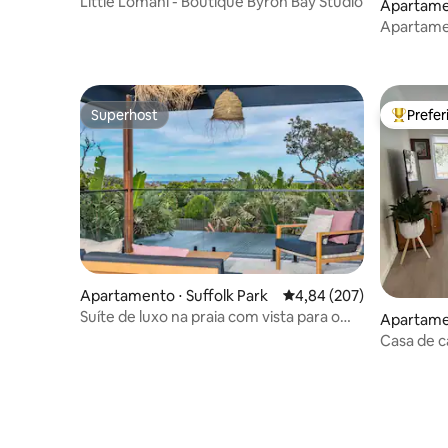
Little Lomani - Boutique Byron Bay Studio
Apartamen
Apartamen
Ballina
Superhost
Prefe
Superhost
Entre os
Apartamento ⋅ Suffolk Park
4,84 de uma avaliação m
4,84 (207)
Suíte de luxo na praia com vista para o
Apartame
mar
n
Casa de 