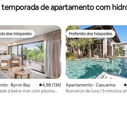
r temporada de apartamento com hi
rido dos hóspedes
Preferido dos hóspedes
 melhores preferidos dos hóspedes
Preferido dos hóspedes
nto ⋅ Byron Bay
4,98 de uma avaliação média de 5, 134 avalia
4,98 (134)
Apartamento ⋅ Casuarina
4
dade à beira-mar com piscina
Romance de luxo | 5 minutos até
 sauna e academia