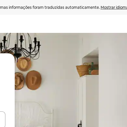
mas informações foram traduzidas automaticamente. 
Mostrar idioma
ore-os usando as seta para cima e para baixo do teclado ou tocando e