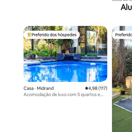
Alu
Preferido dos hóspedes
Preferid
Entre os melhores preferidos dos hóspedes
Preferid
Casa ⋅ Midrand
4,98 de uma avaliação m
4,98 (117)
Acomodação de luxo com 5 quartos em
Kyalami + energia de reserva