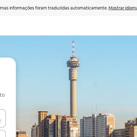
mas informações foram traduzidas automaticamente. 
Mostrar idioma
ito
ore-os usando as seta para cima e para baixo do teclado ou tocando e