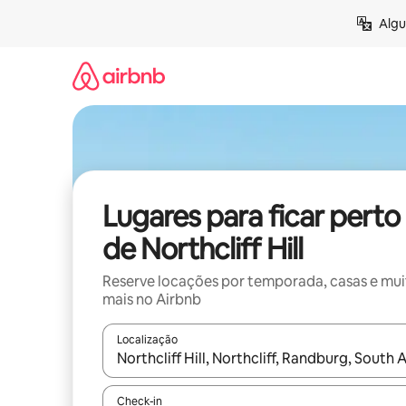
Pular
Algu
para
o
conteúdo
Lugares para ficar perto
de Northcliff Hill
Reserve locações por temporada, casas e mu
mais no Airbnb
Localização
Quando os resultados estiverem disponíveis, expl
Check-in