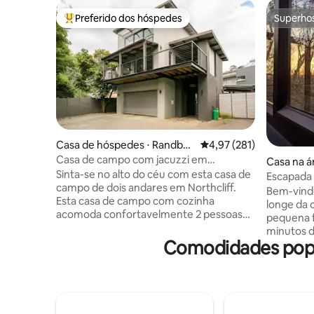
Preferido dos hóspedes
Superho
Entre os melhores preferidos dos hóspedes
Superho
Casa de hóspedes ⋅ Randbur
4,97 de uma avaliação m
4,97 (281)
g
Casa de campo com jacuzzi em
Casa na á
Northcliff
Sinta-se no alto do céu com esta casa de
Escapada 
campo de dois andares em Northcliff.
imersa na
Bem-vindo
Esta casa de campo com cozinha
longe da 
acomoda confortavelmente 2 pessoas
pequena 
com um quarto privativo. 1º andar -
minutos d
Desfrute de acesso gratuito a Wi-Fi de
Comodidades popul
para se e
fibra sem limite, Netflix, Showmax e DStv
tranquila
(completo). Varanda com deck de
estará im
madeira, jacuzzi privativo, cozinha com
cercado 
fogão a gás e fogão, máquina de lavar
variedade
louça, ar condicionado, banheiro de
belo quar