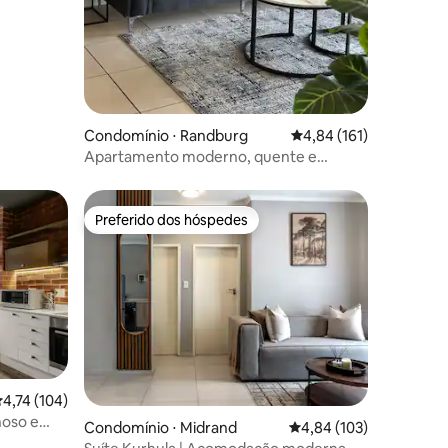
Condomínio ⋅ Randburg
4,84 de uma avaliação 
4,84 (161)
Apartamento moderno, quente e
acolhedor de um quarto
Preferido dos hóspedes
Preferido dos hóspedes
,74 de uma avaliação média de 5, 104 avaliações
4,74 (104)
hoso e
ções
Condomínio ⋅ Midrand
4,84 de uma avaliação 
4,84 (103)