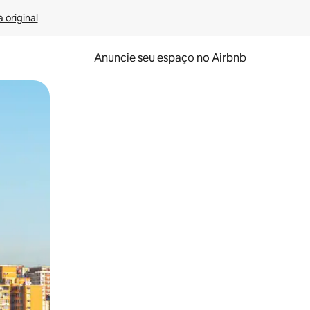
 original
Anuncie seu espaço no Airbnb
 deslizando o dedo na tela.