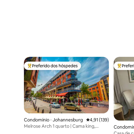
Preferido dos hóspedes
Prefe
Entre os melhores preferidos dos hóspedes
Entre os
Condomínio ⋅ Johannesburg
4,91 de uma avaliação m
4,91 (139)
Melrose Arch 1 quarto | Cama king,
Condomín
piscina e energia
Casa de c