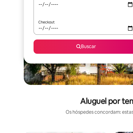
Checkout
Buscar
Aluguel por tem
Os hóspedes concordam: estas