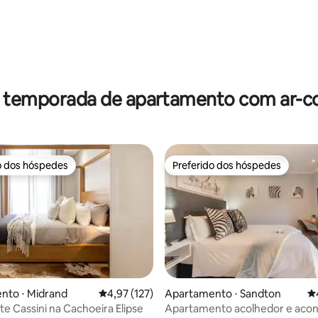
r temporada de apartamento com ar-c
o dos hóspedes
Preferido dos hóspedes
o dos hóspedes
Preferido dos hóspedes
édia de 5, 153 avaliações
nto ⋅ Midrand
4,97 de uma avaliação média de 5, 127 avalia
4,97 (127)
Apartamento ⋅ Sandton
4,
e Cassini na Cachoeira Elipse
Apartamento acolhedor e aco