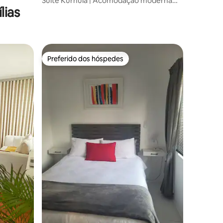
Suíte Kurhula | Acomodação moderna
lias
em Midrand | Wi-Fi rápido
Preferido dos hóspedes
Preferido dos hóspedes