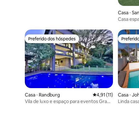
Casa ⋅ Sa
Casa espa
amplo es
Preferido dos hóspedes
Preferid
Preferido dos hóspedes
Preferid
Casa ⋅ Randburg
4,91 de uma avaliação
4,91 (11)
Casa ⋅ J
Vila de luxo e espaço para eventos Grand
Linda cas
Outlook Northcliff