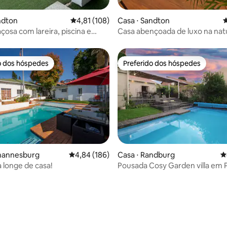
ndton
4,81 de uma avaliação média de 5, 108 avalia
4,81 (108)
Casa ⋅ Sandton
4
çosa com lareira, piscina e
Casa abençoada de luxo na na
tacionamento
Sandton
o dos hóspedes
Preferido dos hóspedes
o dos hóspedes
Preferido dos hóspedes
 média de 5, 11 avaliações
ohannesburg
4,84 de uma avaliação média de 5, 186 avalia
4,84 (186)
Casa ⋅ Randburg
4
a longe de casa!
Pousada Cosy Garden villa em 