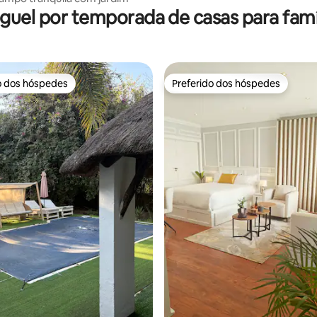
guel por temporada de casas para famí
o dos hóspedes
Preferido dos hóspedes
o dos hóspedes
Preferido dos hóspedes
édia de 5, 117 avaliações