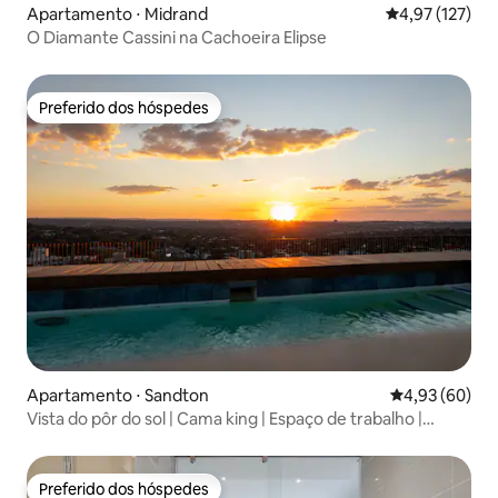
Apartamento ⋅ Midrand
4,97 de uma av
4,97 (127)
O Diamante Cassini na Cachoeira Elipse
Preferido dos hóspedes
Preferido dos hóspedes
Apartamento ⋅ Sandton
4,93 de uma a
4,93 (60)
Vista do pôr do sol | Cama king | Espaço de trabalho |
Energia de reserva
Preferido dos hóspedes