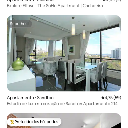
Explore Ellipse | The SoHo Apartment | Cachoeira
Superhost
Superhost
Apartamento ⋅ Sandton
4,75 de uma a
4,75 (59)
Estadia de luxo no coração de Sandton Apartamento 214
Preferido dos hóspedes
Entre os melhores preferidos dos hóspedes