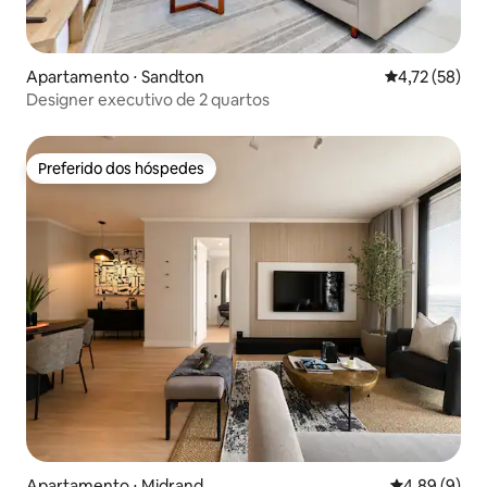
Apartamento ⋅ Sandton
4,72 de uma a
4,72 (58)
Designer executivo de 2 quartos
Preferido dos hóspedes
Preferido dos hóspedes
Apartamento ⋅ Midrand
4,89 de uma 
4,89 (9)