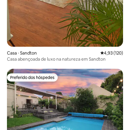
Casa ⋅ Sandton
4,93 de uma av
4,93 (120)
Casa abençoada de luxo na natureza em Sandton
Preferido dos hóspedes
Preferido dos hóspedes