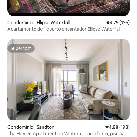
Condomínio ⋅ Ellipse Waterfall
4,79 de uma av
4,79 (126)
Apartamento de 1 quarto encantador Ellipse Waterfall
Superhost
Superhost
Condomínio ⋅ Sandton
4,88 de uma av
4,88 (198)
The Henlee Apartment on Ventura — academia, piscina,