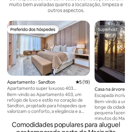
muito bem avaliadas quanto a localização, limpeza e
outros aspectos.
Preferido dos hóspedes
Superhost
Preferido dos hóspedes
Superhost
Apartamento ⋅ Sandton
5 de uma avaliação média de
5 (19)
Apartamento super luxuoso 403
Casa na árvore ⋅ 
Sandton Skye
Bem-vindo ao Apartamento 403, um
Escapada incrível
refúgio de luxo e estilo no coração de
imersa na naturez
Bem-vindo a um sa
Sandton, projetado para hóspedes que
longe da cidade a
valorizam o conforto, a elegância e a
pequena fazenda 
conveniência. Este apartamento
minutos do Mall of
lindamente projetado oferece uma
Comodidades populares para aluguel
para se encantar 
experiência moderna em estilo de hotel,
nossa tranquila ca