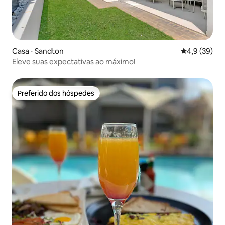
Casa ⋅ Sandton
4,9 de uma a
4,9 (39)
Eleve suas expectativas ao máximo!
Preferido dos hóspedes
Preferido dos hóspedes