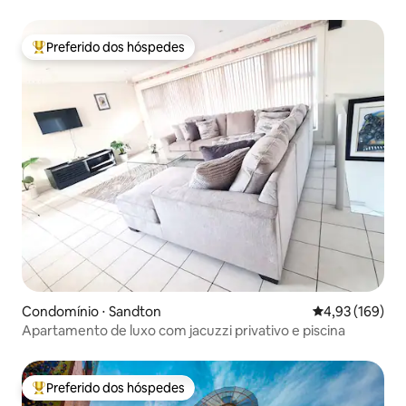
ar-condicionado
Preferido dos hóspedes
Entre os melhores preferidos dos hóspedes
Condomínio ⋅ Sandton
4,93 de uma av
4,93 (169)
Apartamento de luxo com jacuzzi privativo e piscina
Preferido dos hóspedes
Entre os melhores preferidos dos hóspedes