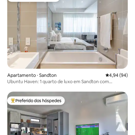
Preferido dos hóspedes
Apartamento ⋅ Sandton
4,94 de uma av
4,94 (94)
Ubuntu Haven: 1 quarto de luxo em Sandton com
banheira
Preferido dos hóspedes
Entre os melhores preferidos dos hóspedes