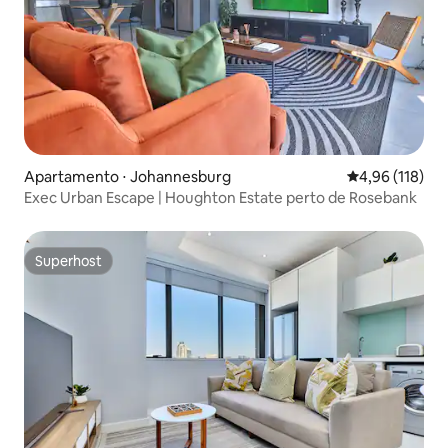
Apartamento ⋅ Johannesburg
4,96 de uma av
4,96 (118)
Exec Urban Escape | Houghton Estate perto de Rosebank
Superhost
Superhost