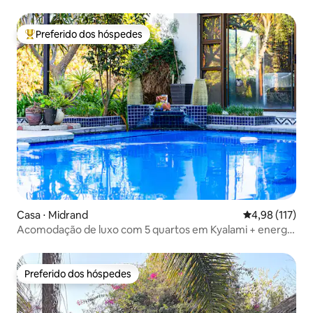
Preferido dos hóspedes
Entre os melhores preferidos dos hóspedes
Casa ⋅ Midrand
4,98 de uma av
4,98 (117)
Acomodação de luxo com 5 quartos em Kyalami + energia
de reserva
Preferido dos hóspedes
Preferido dos hóspedes