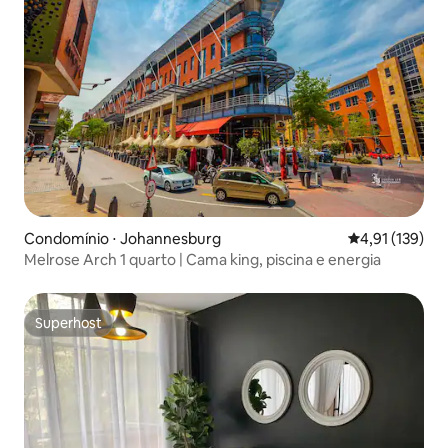
Condomínio ⋅ Johannesburg
4,91 de uma av
4,91 (139)
Melrose Arch 1 quarto | Cama king, piscina e energia
Superhost
Superhost