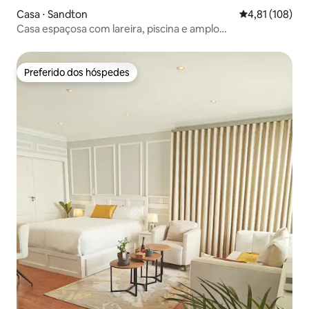
Casa ⋅ Sandton
4,81 de uma av
4,81 (108)
Casa espaçosa com lareira, piscina e amplo
estacionamento
Preferido dos hóspedes
Preferido dos hóspedes