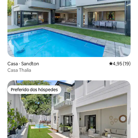
Casa ⋅ Sandton
4,95 de uma a
4,95 (19)
Casa Thalia
Preferido dos hóspedes
Preferido dos hóspedes