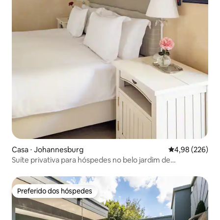
Casa ⋅ Johannesburg
4,98 de uma ava
4,98 (226)
Suíte privativa para hóspedes no belo jardim de
Saxonwold.
Preferido dos hóspedes
Preferido dos hóspedes