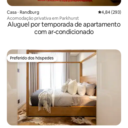
Casa ⋅ Randburg
4,84 de uma ava
4,84 (293)
Acomodação privativa em Parkhurst
Aluguel por temporada de apartamento
com ar-condicionado
Preferido dos hóspedes
Preferido dos hóspedes