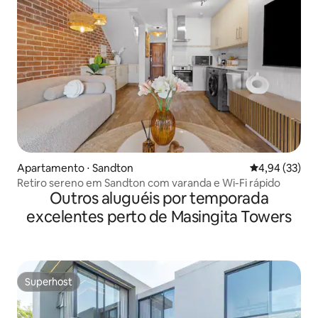
Apartamento ⋅ Sandton
4,94 de uma a
4,94 (33)
Retiro sereno em Sandton com varanda e Wi-Fi rápido
Outros aluguéis por temporada
excelentes perto de Masingita Towers
Superhost
Superhost