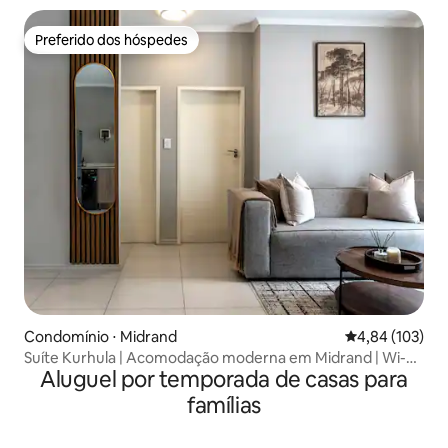
Preferido dos hóspedes
Preferido dos hóspedes
Condomínio ⋅ Midrand
4,84 de uma av
4,84 (103)
Suíte Kurhula | Acomodação moderna em Midrand | Wi-Fi
Aluguel por temporada de casas para
rápido
famílias