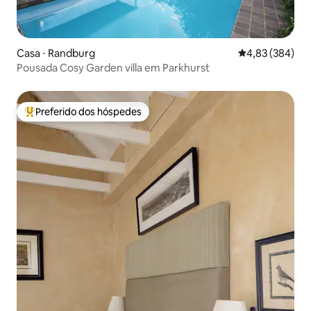
Casa ⋅ Randburg
4,83 de uma ava
4,83 (384)
Pousada Cosy Garden villa em Parkhurst
Preferido dos hóspedes
Entre os melhores preferidos dos hóspedes