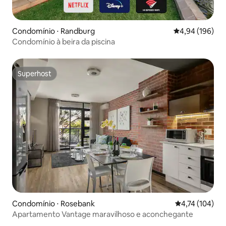
Condomínio ⋅ Randburg
4,94 de uma av
4,94 (196)
Condomínio à beira da piscina
Superhost
Superhost
Condomínio ⋅ Rosebank
4,74 de uma av
4,74 (104)
Apartamento Vantage maravilhoso e aconchegante