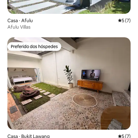
Casa ⋅ Afulu
5 de uma 
5 (7)
Afulu Villas
Preferido dos hóspedes
Preferido dos hóspedes
Casa ⋅ Bukit Lawang
5 de uma 
5 (7)