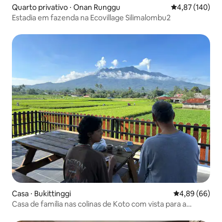
Quarto privativo ⋅ Onan Runggu
4,87 de uma av
4,87 (140)
Estadia em fazenda na Ecovillage Silimalombu2
Casa ⋅ Bukittinggi
4,89 de uma av
4,89 (66)
Casa de família nas colinas de Koto com vista para a
montanha e o arrozal