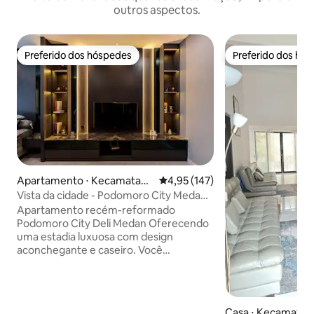
outros aspectos.
Preferido dos hóspedes
Preferido dos hó
Preferido dos hóspedes
Preferido dos hó
Apartamento ⋅ Kecamatan
4,95 de uma avaliação média de 
4,95 (147)
Medan Barat
Vista da cidade - Podomoro City Medan -
Centro de Medan
Apartamento recém-reformado
Podomoro City Deli Medan Oferecendo
uma estadia luxuosa com design
aconchegante e caseiro. Você
encontrará uma bela vista cativante da
cidade diretamente da conveniência de
sua janela e varanda. Localizado no
centro da cidade de Medan. • Acesso
Casa ⋅ Kecamatan