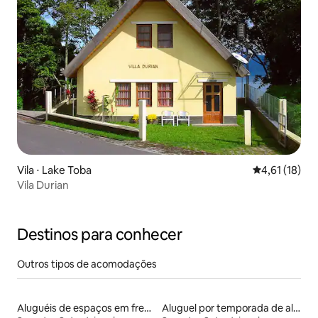
Vila ⋅ Lake Toba
4,61 de uma a
4,61 (18)
Vila Durian
Destinos para conhecer
Outros tipos de acomodações
Aluguéis de espaços em frente à praia
Aluguel por temporada de alojamentos ecológicos