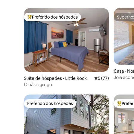
Preferido dos hóspedes
Superho
Entre os melhores preferidos dos hóspedes
Superho
Casa ⋅ Nor
Joia acon
Suíte de hóspedes ⋅ Little Rock
5 de uma avaliação 
5 (77)
O oásis grego
Preferido dos hóspedes
Prefe
Preferido dos hóspedes
Entre os