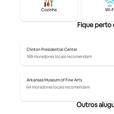
unidade ou mesmo todas as quatro. A
restauran
unidade A é um apartamento de
Plaza e m
Cozinha
Wi-F
primeiro nível, 2 quartos, 1 banheiro com
explorar 
uma cozinha aberta, sala de jantar e sala
a ponte pa
de estar com pátio privativo.
e suba no
Fique perto 
Clinton Presidential Center
169 moradores locais recomendam
Arkansas Museum of Fine Arts
64 moradores locais recomendam
Outros alugu