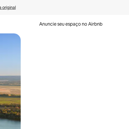
 original
Anuncie seu espaço no Airbnb
 deslizando o dedo na tela.