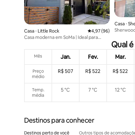
Casa ⋅ S
Sherwood
Casa ⋅ Little Rock
4,97 de uma avaliação 
4,97 (96)
Casa moderna em SoMa | Ideal para
Qual é
caminhadas
Mês
Jan.
Fev.
Mar.
R$ 507
R$ 522
R$ 522
Preço
médio
5 °C
7 °C
12 °C
Temp.
média
Destinos para conhecer
Destinos perto de você
Outros tipos de acomodaçõ