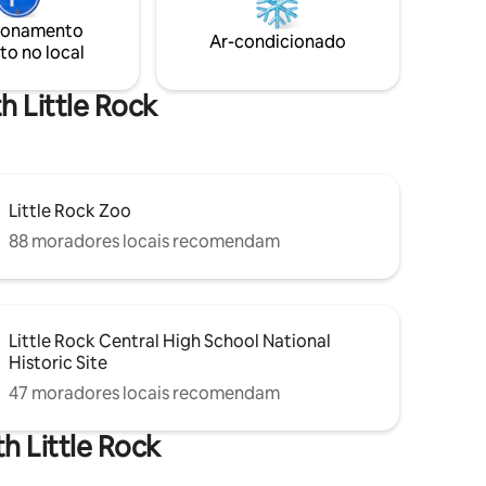
uma entrada fora do quarto,
ionamento
is. O
lavadora/secadora no local, aquecimento
Ar-condicionado
to no local
teirões,
central/unidade de ar condicionado,
ização ao
cozinha completa, Wi-Fi/Smart TV.
Estacionamento gratuito na rua.
h Little Rock
Little Rock Zoo
88 moradores locais recomendam
Little Rock Central High School National
Historic Site
47 moradores locais recomendam
h Little Rock