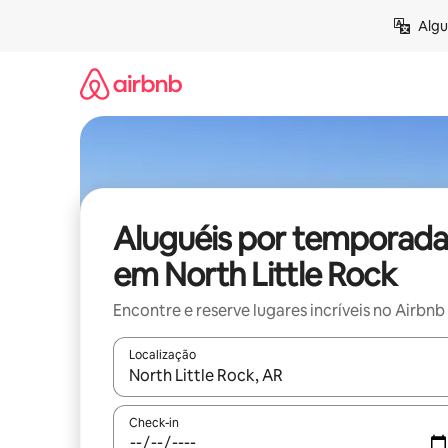
Pular
Algu
para
o
conteúdo
Aluguéis por temporada
em North Little Rock
Encontre e reserve lugares incríveis no Airbnb
Localização
Quando os resultados estiverem disponíveis, expl
Check-in