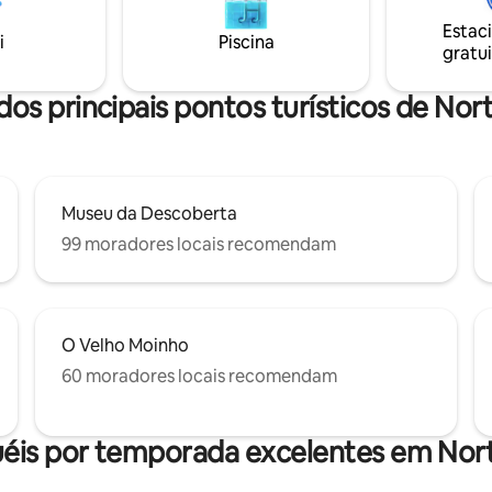
tes, pontos turísticos, Argenta
uma curta distância a pé. No entanto,
Estac
uito mais! Se você quiser
não estamos no bairro dos hoté
i
Piscina
gratui
mais a área e se aventurar sobre
hotel mais próximo fica a 2 quar
ra o lado LR, saia pela sua porta
portanto, esteja ciente da local
 carrinho!
reservar.
dos principais pontos turísticos de Nort
Museu da Descoberta
99 moradores locais recomendam
O Velho Moinho
60 moradores locais recomendam
éis por temporada excelentes em Nort