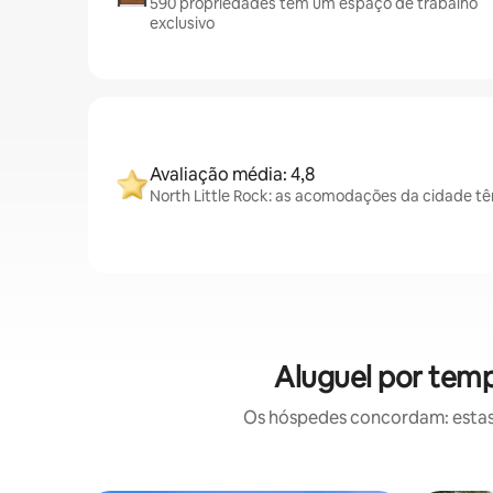
590 propriedades têm um espaço de trabalho
exclusivo
Avaliação média: 4,8
North Little Rock: as acomodações da cidade t
Aluguel por temp
Os hóspedes concordam: estas