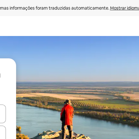
mas informações foram traduzidas automaticamente. 
Mostrar idioma
ore-os usando as seta para cima e para baixo do teclado ou tocando e