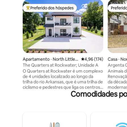
Preferido dos hóspedes
Preferid
Entre os melhores preferidos dos hóspedes
Preferid
Apartamento ⋅ North Little R
4,96 de uma avaliação m
4,96 (174)
Casa ⋅ Nor
ock
The Quarters at Rockwater; Unidade A
Argenta 
especializ
O Quarters at Rockwater é um complexo
Animais d
de 4 unidades localizado ao longo da
Renovação
trilha do rio Arkansas, que é uma trilha de
da décad
ciclismo e pedestres que liga os centros
modernas
Comodidades pop
de Little Rock e North Little Rock e se
históricos. O serviço de limpeza diári
estende para rotas panorâmicas além.
qualidade
Uma mistura de vibração do centro da
fazemos p
cidade e comunidade de cidade pequena
casa func
tornam esta uma opção vantajosa para
que você 
os hóspedes que também podem
NO CENTR
escolher entre o aluguel de apenas uma
distância