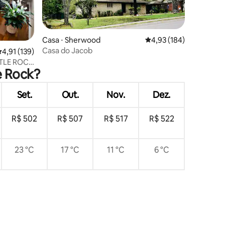
ções
Casa ⋅ Sherwood
4,93 de uma avaliação 
4,93 (184)
Casa do Jacob
,91 de uma avaliação média de 5, 139 avaliações
4,91 (139)
TTLE ROCK
e Rock?
Set.
Out.
Nov.
Dez.
R$ 502
R$ 507
R$ 517
R$ 522
23 °C
17 °C
11 °C
6 °C