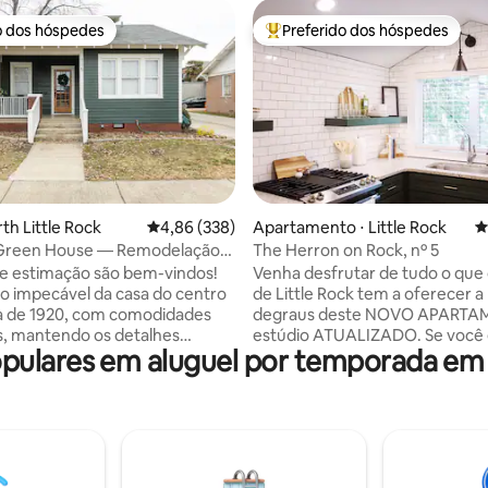
o dos hóspedes
Preferido dos hóspedes
o dos hóspedes
Entre os melhores preferidos d
édia de 5, 174 avaliações
th Little Rock
4,86 de uma avaliação média de 5, 338 avalia
4,86 (338)
Apartamento ⋅ Little Rock
4
Green House — Remodelação
The Herron on Rock, nº 5
ada, casa histórica
e estimação são bem-vindos!
Venha desfrutar de tudo o que
 impecável da casa do centro
de Little Rock tem a oferecer a 
a de 1920, com comodidades
degraus deste NOVO APART
, mantendo os detalhes
estúdio ATUALIZADO. Se você 
ulares em aluguel por temporada em N
o de
procurando um ótimo lugar para
 do hotel é fornecido, pois
este é o lugar ideal para você. Se você
arte da marca The Baker! A
estiver procurando um lugar p
iona como uma galeria para
festejar, por favor, não reserv
possa explorar a arte local. BEM
apartamento. Os melhores museus,
O DA CIDADE, a uma curta
bibliotecas, artes, entretenime
 a pé de todos os melhores
negócios e cultura de Little Roc