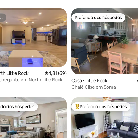
st
Preferido dos hóspedes
st
Preferido dos hóspedes
th Little Rock
4,81 de uma avaliação média de 5, 69 avalia
4,81 (69)
chegante em North Litle Rock
média de 5, 77 avaliações
Casa ⋅ Little Rock
Chalé Clise em Soma
rido dos hóspedes
Preferido dos hóspedes
 melhores preferidos dos hóspedes
Entre os melhores preferidos d