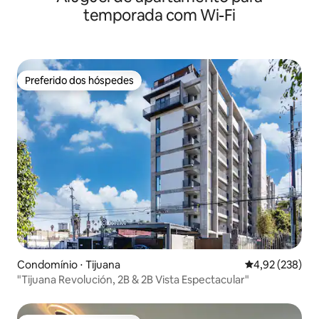
temporada com Wi-Fi
Preferido dos hóspedes
Preferido dos hóspedes
Condomínio ⋅ Tijuana
4,92 de uma av
4,92 (238)
"Tijuana Revolución, 2B & 2B Vista Espectacular"