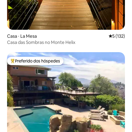
Casa ⋅ La Mesa
5 de uma av
5 (132)
Casa das Sombras no Monte Helix
Preferido dos hóspedes
Entre os melhores preferidos dos hóspedes