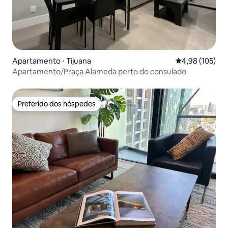
Apartamento ⋅ Tijuana
4,98 de uma av
4,98 (105)
Apartamento/Praça Alameda perto do consulado
Preferido dos hóspedes
Preferido dos hóspedes