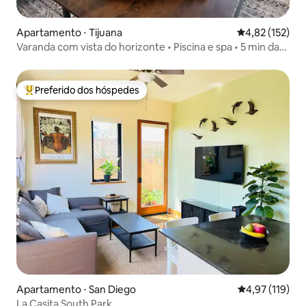
Apartamento ⋅ Tijuana
4,82 de uma av
4,82 (152)
Varanda com vista do horizonte • Piscina e spa • 5 min da
fronteira
Preferido dos hóspedes
Entre os melhores preferidos dos hóspedes
Apartamento ⋅ San Diego
4,97 de uma av
4,97 (119)
La Casita South Park