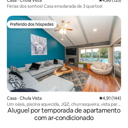
Casa ⋅ Chula Vista
4,86 de uma av
4,86 (125)
Férias dos sonhos! Casa ensolarada de 3 quartos!
Preferido dos hóspedes
Preferido dos hóspedes
Casa ⋅ Chula Vista
4,91 de uma av
4,91 (144)
Um oásis, piscina aquecida, JQZ, churrasqueira, vista para
Aluguel por temporada de apartamento
o mar e montanhas
com ar-condicionado