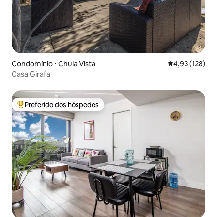
Condomínio ⋅ Chula Vista
4,93 de uma av
4,93 (128)
Casa Girafa
Preferido dos hóspedes
Entre os melhores preferidos dos hóspedes