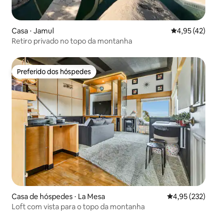
Casa ⋅ Jamul
4,95 de uma a
4,95 (42)
Retiro privado no topo da montanha
Preferido dos hóspedes
Preferido dos hóspedes
Casa de hóspedes ⋅ La Mesa
4,95 de uma av
4,95 (232)
Loft com vista para o topo da montanha