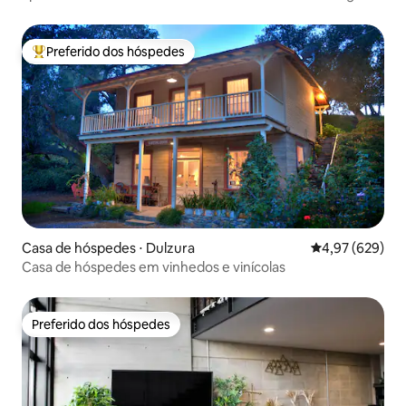
perto do Balboa Park
Preferido dos hóspedes
Entre os melhores preferidos dos hóspedes
Casa de hóspedes ⋅ Dulzura
4,97 de uma ava
4,97 (629)
Casa de hóspedes em vinhedos e vinícolas
Preferido dos hóspedes
Preferido dos hóspedes