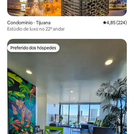
Condomínio ⋅ Tijuana
4,85 de uma av
4,85 (224)
Estúdio de luxo no 22º andar
Preferido dos hóspedes
Preferido dos hóspedes