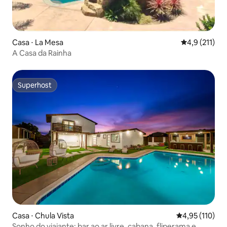
Casa ⋅ La Mesa
4,9 de uma av
4,9 (211)
A Casa da Rainha
Superhost
Superhost
Casa ⋅ Chula Vista
4,95 de uma av
4,95 (110)
Sonho do viajante: bar ao ar livre, cabana, fliperama e