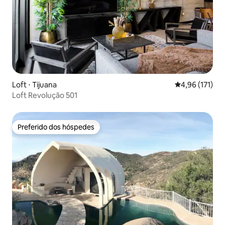
Loft ⋅ Tijuana
4,96 de uma av
4,96 (171)
Loft Revolução 501
Preferido dos hóspedes
Preferido dos hóspedes