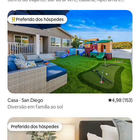
piscina
Preferido dos hóspedes
Entre os melhores preferidos dos hóspedes
Casa ⋅ San Diego
4,98 de uma av
4,98 (153)
Diversão em família ao sol
Preferido dos hóspedes
Preferido dos hóspedes