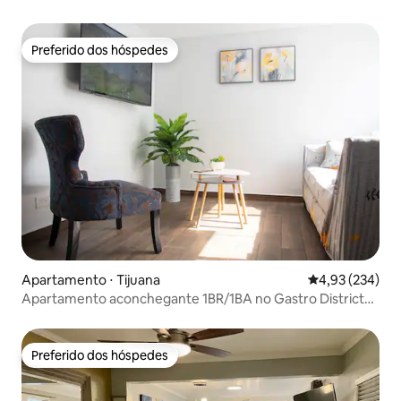
Preferido dos hóspedes
Preferido dos hóspedes
Apartamento ⋅ Tijuana
4,93 de uma av
4,93 (234)
Apartamento aconchegante 1BR/1BA no Gastro District
150-10
Preferido dos hóspedes
Preferido dos hóspedes