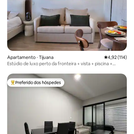
Apartamento ⋅ Tijuana
4,92 de uma av
4,92 (114)
Estúdio de luxo perto da fronteira + vista + piscina +
academia
Preferido dos hóspedes
Entre os melhores preferidos dos hóspedes