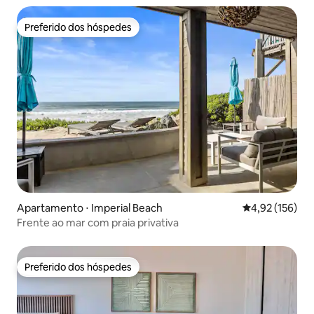
Preferido dos hóspedes
Preferido dos hóspedes
Apartamento ⋅ Imperial Beach
4,92 de uma av
4,92 (156)
Frente ao mar com praia privativa
Preferido dos hóspedes
Preferido dos hóspedes