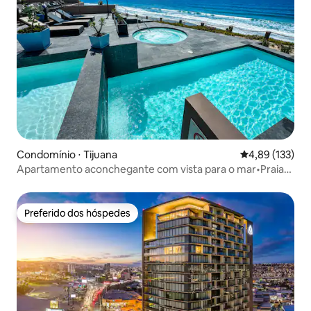
Condomínio ⋅ Tijuana
4,89 de uma av
4,89 (133)
Apartamento aconchegante com vista para o mar•Praias
de TIJ•Estacionamento privativo
Preferido dos hóspedes
Preferido dos hóspedes