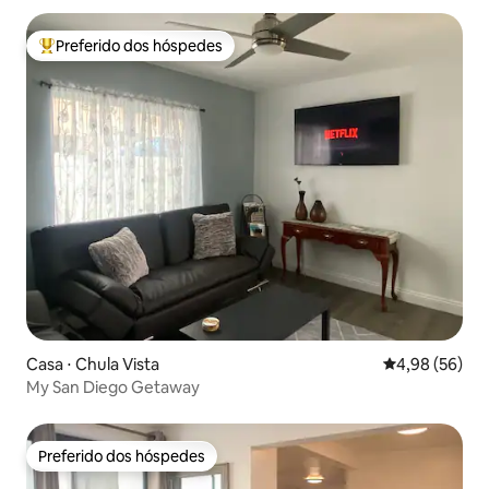
Preferido dos hóspedes
Entre os melhores preferidos dos hóspedes
Casa ⋅ Chula Vista
4,98 de uma a
4,98 (56)
My San Diego Getaway
Preferido dos hóspedes
Preferido dos hóspedes