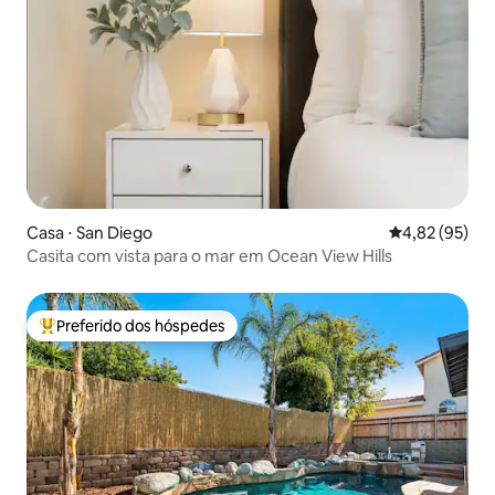
Casa ⋅ San Diego
4,82 de uma a
4,82 (95)
Casita com vista para o mar em Ocean View Hills
Preferido dos hóspedes
Entre os melhores preferidos dos hóspedes