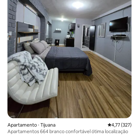
Apartamento ⋅ Tijuana
4,77 de uma av
4,77 (327)
Apartamentos 664 branco confortável ótima localização