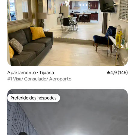
Apartamento ⋅ Tijuana
4,9 de uma av
4,9 (145)
#1 Visa/ Consulado/ Aeroporto
Preferido dos hóspedes
Preferido dos hóspedes