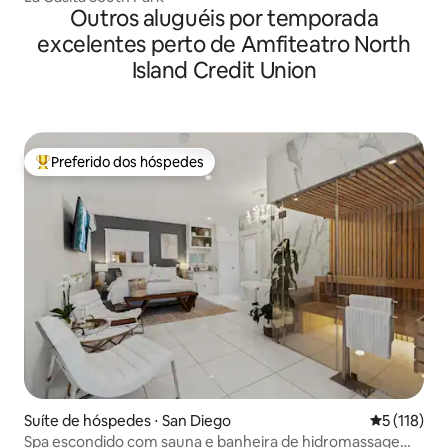
Outros aluguéis por temporada
excelentes perto de Amfiteatro North
Island Credit Union
Preferido dos hóspedes
Entre os melhores preferidos dos hóspedes
Suíte de hóspedes ⋅ San Diego
5 de uma av
5 (118)
Spa escondido com sauna e banheira de hidromassagem