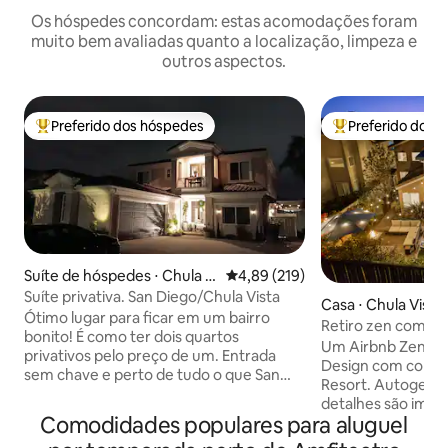
Os hóspedes concordam: estas acomodações foram
muito bem avaliadas quanto a localização, limpeza e
outros aspectos.
Preferido dos hóspedes
Preferido dos 
Entre os melhores preferidos dos hóspedes
Entre os melhore
Suíte de hóspedes ⋅ Chula Vi
4,89 de uma avaliação média de 
4,89 (219)
sta
Suíte privativa. San Diego/Chula Vista
Casa ⋅ Chula Vista
Ótimo lugar para ficar em um bairro
Retiro zen com sol
bonito! É como ter dois quartos
hidromassagem
Um Airbnb Zen, c
privativos pelo preço de um. Entrada
Design com comod
sem chave e perto de tudo o que San
Resort. Autogere
Diego tem a oferecer. A uma curta
detalhes são impo
distância de carro do centro de San
Comodidades populares para aluguel
Ocean View. Perto
Diego e do zoológico de San Diego, a 10
de SD; dentro de u