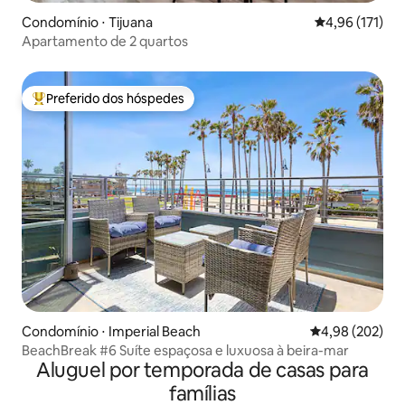
Condomínio ⋅ Tijuana
4,96 de uma av
4,96 (171)
Apartamento de 2 quartos
Preferido dos hóspedes
Entre os melhores preferidos dos hóspedes
Condomínio ⋅ Imperial Beach
4,98 de uma ava
4,98 (202)
BeachBreak #6 Suíte espaçosa e luxuosa à beira-mar
Aluguel por temporada de casas para
famílias