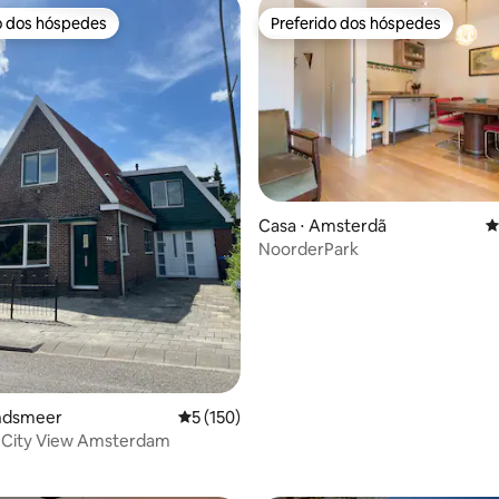
o dos hóspedes
Preferido dos hóspedes
o dos hóspedes
Preferido dos hóspedes
Casa ⋅ Amsterdã
4
NoorderPark
andsmeer
5 de uma avaliação média de 5, 150 avalia
5 (150)
édia de 5, 185 avaliações
 - City View Amsterdam