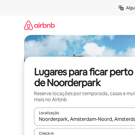
Pular
Algu
para
o
conteúdo
Lugares para ficar perto
de Noorderpark
Reserve locações por temporada, casas e mu
mais no Airbnb
Localização
Quando os resultados estiverem disponíveis, expl
Check-in