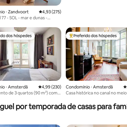
io ⋅ Zandvoort
4,93 de uma avaliação média de 5, 275 avalia
4,93 (275)
 77 - SOL - mar e dunas -
mento gratuito
rido dos hóspedes
Preferido dos hóspedes
 melhores preferidos dos hóspedes
Entre os melhores preferidos d
édia de 5, 128 avaliações
io ⋅ Amsterdã
4,99 de uma avaliação média de 5, 230 avalia
4,99 (230)
Condomínio ⋅ Amsterdã
4
to de 3 quartos (90 m²) com
Casa histórica no canal no mei
a o canal perto de Vondelpark
Jordaan!
guel por temporada de casas para famí