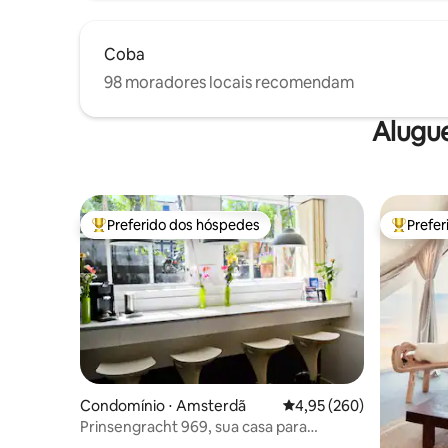
Coba
98 moradores locais recomendam
Alugu
Preferido dos hóspedes
Prefe
Entre os melhores preferidos dos hóspedes
Entre os
Condomínio ⋅ Amsterdã
4,95 de uma avaliação m
4,95 (260)
Prinsengracht 969, sua casa para
explorar Amsterdã