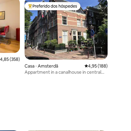
Preferido dos hóspedes
Entre os melhores preferidos dos hóspedes
,85 de uma avaliação média de 5, 358 avaliações
4,85 (358)
Casa ⋅ Amsterdã
4,95 de uma avaliação 
4,95 (188)
Appartment in a canalhouse in central
Amsterdam!
ções