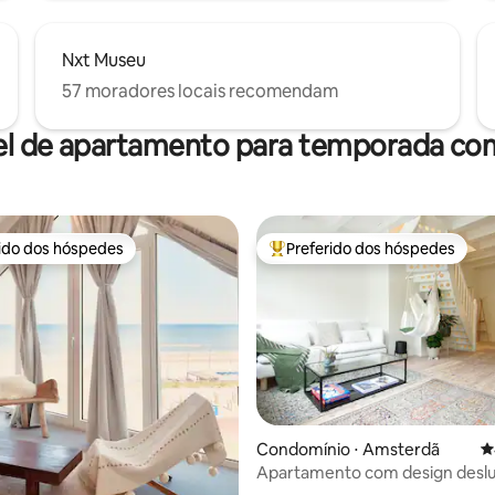
Nxt Museu
57 moradores locais recomendam
el de apartamento para temporada com
rido dos hóspedes
Preferido dos hóspedes
 melhores preferidos dos hóspedes
Entre os melhores preferidos d
édia de 5, 260 avaliações
Condomínio ⋅ Amsterdã
4
Apartamento com design desl
localização no centro da cidade