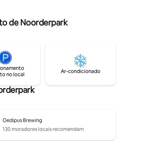
agitado na cidade, ou, por exemplo, um
passeio de bicicleta por todas as aldeias
cê vai
agradáveis aqui nas proximidades.
to de Noorderpark
ionamento
Ar-condicionado
to no local
oorderpark
Oedipus Brewing
130 moradores locais recomendam