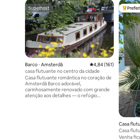
Superhost
Prefe
Superhost
Entre os
Barco ⋅ Amsterdã
4,84 de uma avaliação m
4,84 (161)
casa flutuante no centro da cidade
Casa flutuante romântica no coração de
Amsterdã Barco adorável,
carinhosamente renovado com grande
atenção aos detalhes — o refúgio
perfeito para um casal romântico. Um
quarto aconchegante, além de uma
cama de casal extra/sala de estar na
frente (uma cama real com dois colchões
Casa flut
de qualidade, veja as fotos). No meio da
Casa flu
cidade, mas sonhador e tranquilo: olhe
Waterho
Venha fic
da sua cama para a copa de uma árvore