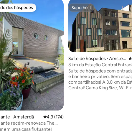
rido dos hóspedes
Superhost
 melhores preferidos dos hóspedes
Superhost
Suíte de hóspedes ⋅ Amster
4
édia de 5, 161 avaliações
dã
3 km da Estação Central Entrada
| Cama king size
Suíte de hóspedes com entrada
e banheiro privativo. Sem espa
compartilhados! A 3,0 km da Es
Central! Cama King Size, Wi-Fi 
Perto do ponto de acesso NDS
Paradas de ônibus perto da casa
36, 38, 391 e 394 Em nossa casa, criamos
um lugar privado encantador 
própria entrada. 100% de priva
uante ⋅ Amsterdã
4,9 de uma avaliação média de 5, 174 avalia
4,9 (174)
Teto de 3,30 m, parece espaço
tuante recém-renovada The
Geladeira, chaleira e máquina 
use
ar em uma casa flutuante!