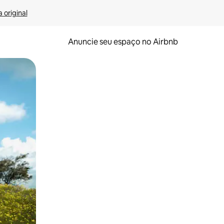
 original
Anuncie seu espaço no Airbnb
 deslizando o dedo na tela.