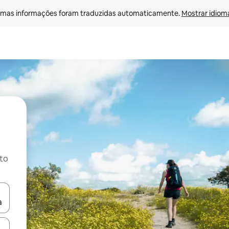
mas informações foram traduzidas automaticamente. 
Mostrar idioma
ito
ore-os usando as seta para cima e para baixo do teclado ou tocando e