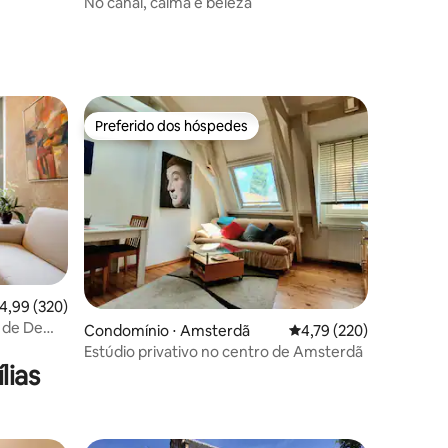
No canal, calma e beleza
ções
Preferido dos hóspedes
os hóspedes
Preferido dos hóspedes
ções
,99 de uma avaliação média de 5, 320 avaliações
4,99 (320)
o de De
Condomínio ⋅ Amsterdã
4,79 de uma avaliação 
4,79 (220)
Estúdio privativo no centro de Amsterdã
lias