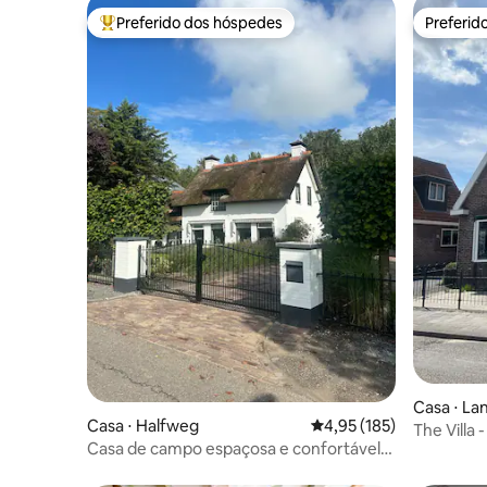
Preferido dos hóspedes
Preferid
Entre os melhores preferidos dos hóspedes
Preferid
Casa ⋅ L
Casa ⋅ Halfweg
4,95 de uma avaliação m
4,95 (185)
The Villa
Casa de campo espaçosa e confortável
perto de Amsterdã