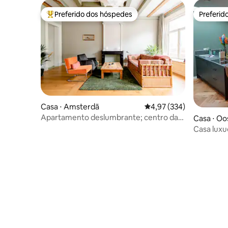
Preferido dos hóspedes
Preferid
Entre os melhores preferidos dos hóspedes
Preferid
Casa ⋅ Amsterdã
4,97 de uma avaliação m
4,97 (334)
Apartamento deslumbrante; centro da
Casa ⋅ Oo
antiga Amsterdã
Casa luxu
Amsterd