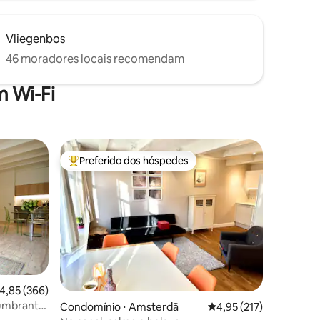
Vliegenbos
46 moradores locais recomendam
 Wi-Fi
Preferido dos hóspedes
os hóspedes
Entre os melhores preferidos dos hóspedes
,85 de uma avaliação média de 5, 366 avaliações
4,85 (366)
umbrante,
Condomínio ⋅ Amsterdã
4,95 de uma avaliação 
4,95 (217)