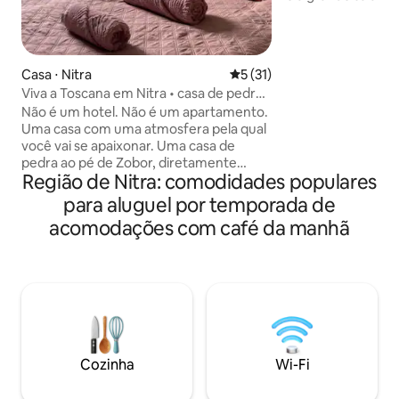
máxima de 30 pess
também abriga uma 
onde você pode div
estadia com degus
Casa ⋅ Nitra
5 de uma avaliação média de
5 (31)
destilados de fru
Viva a Toscana em Nitra • casa de pedra
própria. Há uma ban
perto da ferrata
Não é um hotel. Não é um apartamento.
alojamento é adeq
Uma casa com uma atmosfera pela qual
com crianças, há u
você vai se apaixonar. Uma casa de
piscina infantil, b
pedra ao pé de Zobor, diretamente
barras de trepa, e
Região de Nitra: comodidades populares
abaixo da ferrata, combina charme
infantil. O terreno
italiano com hospitalidade eslovaca. De
para aluguel por temporada de
manhã, o cheiro de café e lavanda aqui, à
acomodações com café da manhã
noite a luz se entrelaça com vinho e
risadas. A poucos passos da casa há
restaurantes, uma padaria, um pub e
transporte público para o centro da
cidade. Venha desfrutar do silêncio e das
vistas ao redor. Um ótimo negócio para
casais e famílias com crianças que
ficarão encantadas com um toque de
Cozinha
Wi-Fi
conto de fadas. Acomodações que
cheiram a casa - mas parecem uma