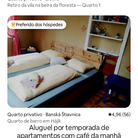
Retiro da vila na beira da floresta — Quarto 1
Preferido dos hóspedes
Entre os melhores preferidos dos hóspedes
Quarto privativo ⋅ Banská Štiavnica
4,96 de uma a
4,96 (56)
Quarto de barro em Hájik
Aluguel por temporada de
apartamentos com café da manhã