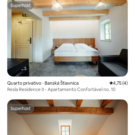
Superhost
Superhost
Quarto privativo ⋅ Banská Štiavnica
4,75 de uma 
4,75 (4)
Resla Residence II - Apartamento Confortável no. 10
Superhost
Superhost