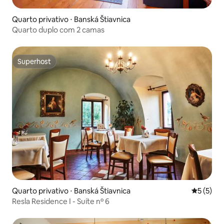
Quarto privativo ⋅ Banská Štiavnica
Quarto duplo com 2 camas
Superhost
Superhost
Quarto privativo ⋅ Banská Štiavnica
5 de uma 
5 (5)
Resla Residence I - Suíte nº 6