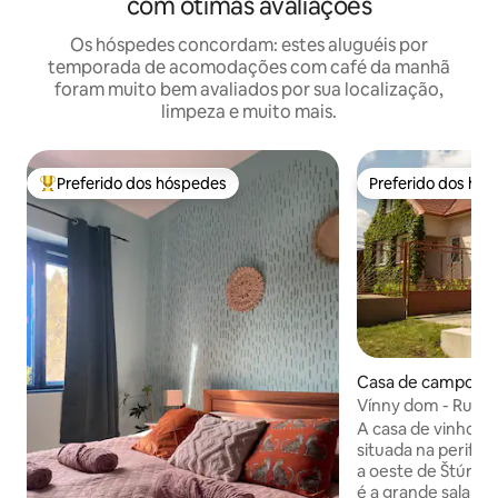
com ótimas avaliações
Os hóspedes concordam: estes aluguéis por
temporada de acomodações com café da manhã
foram muito bem avaliados por sua localização,
limpeza e muito mais.
Preferido dos hóspedes
Preferido dos hó
Entre os melhores preferidos dos hóspedes
Preferido dos hó
Casa de campo ⋅ 
Vínny dom - Rumca
A casa de vinhos -
situada na periferi
a oeste de Štúrov
é a grande sala d