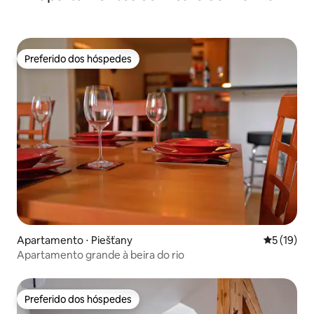
Preferido dos hóspedes
Preferido dos hóspedes
Apartamento ⋅ Piešťany
5 de uma a
5 (19)
Apartamento grande à beira do rio
Preferido dos hóspedes
Preferido dos hóspedes