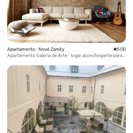
Apartamento ⋅ Nové Zámky
5 de uma 
5 (9)
Apartamento Galeria de Arte - lugar aconchegante para
acomodar