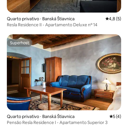
Quarto privativo ⋅ Banská Štiavnica
4,8 de uma 
4,8 (5)
Resla Residence II - Apartamento Deluxe nº 14
Superhost
Superhost
Quarto privativo ⋅ Banská Štiavnica
5 de uma 
5 (4)
Pensão Resla Residence I - Apartamento Superior 3