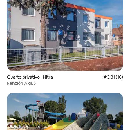
Quarto privativo ⋅ Nitra
3,81 de uma a
3,81 (16)
Penzión ARIES