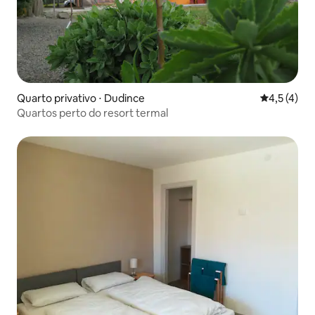
Quarto privativo ⋅ Dudince
4,5 de uma 
4,5 (4)
Quartos perto do resort termal