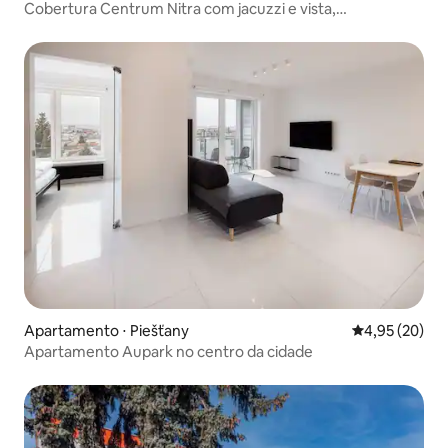
Cobertura Centrum Nitra com jacuzzi e vista,
estacionamento gratuito
Apartamento ⋅ Piešťany
4,95 de uma a
4,95 (20)
Apartamento Aupark no centro da cidade