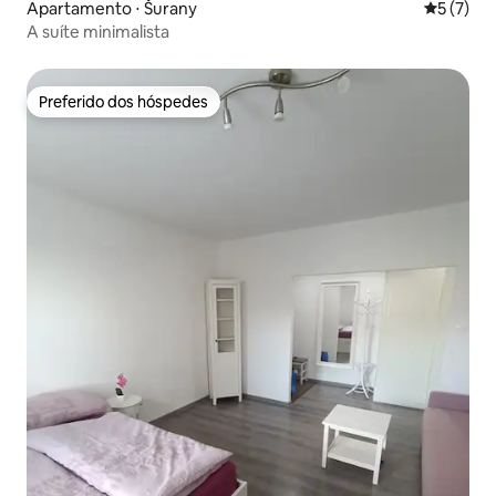
Apartamento ⋅ Šurany
5 de uma 
5 (7)
A suíte minimalista
Preferido dos hóspedes
Preferido dos hóspedes