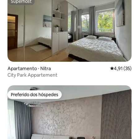
Superhost
Superhost
Apartamento ⋅ Nitra
4,91 de uma a
4,91 (35)
City Park Appartement
Preferido dos hóspedes
Preferido dos hóspedes