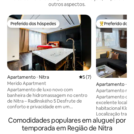
outros aspectos.
Preferido dos hóspedes
Preferido dos 
Preferido dos hóspedes
Entre os melhore
Apartamento ⋅ Nitra
5 de uma avaliação média d
5 (7)
Merido Apartment
Apartamento ⋅ Nit
Apartamento de luxo novo com
Apartamento mob
banheira de hidromassagem no centro
estacionamento pr
Apartamento de 3
de Nitra – Radlinského 5 Desfrute de
excelente localiz
conforto e privacidade em um
habitacional Kloko
apartamento de luxo novinho em folha
Localização tranq
com vista para o Castelo de Nitra, bem
Comodidades populares em aluguel por
acesso à rodovia R1. Nas proximid
no centro de Nitra. Ele está localizado
do pavilhão espor
temporada em Região de Nitra
em uma excelente localização –
de futebol. Perto do centro familiar, Billa,