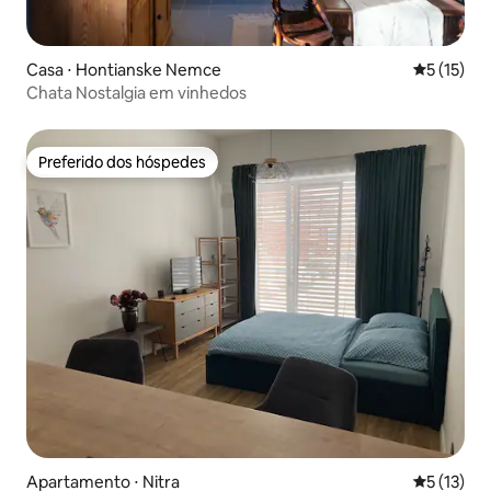
Casa ⋅ Hontianske Nemce
5 de uma a
5 (15)
Chata Nostalgia em vinhedos
Preferido dos hóspedes
Preferido dos hóspedes
Apartamento ⋅ Nitra
5 de uma a
5 (13)