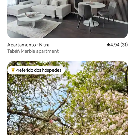
Apartamento ⋅ Nitra
4,94 de uma a
4,94 (31)
Tabáň Marble apartment
Preferido dos hóspedes
Entre os melhores preferidos dos hóspedes