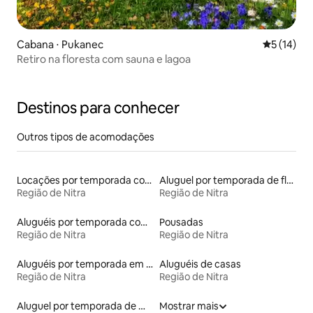
Cabana ⋅ Pukanec
5 de uma a
5 (14)
Retiro na floresta com sauna e lagoa
Destinos para conhecer
Outros tipos de acomodações
Locações por temporada com piscina
Aluguel por temporada de flats
Região de Nitra
Região de Nitra
Aluguéis por temporada com sauna
Pousadas
Região de Nitra
Região de Nitra
Aluguéis por temporada em hotéis-fazenda
Aluguéis de casas
Região de Nitra
Região de Nitra
Aluguel por temporada de microcasas
Mostrar mais