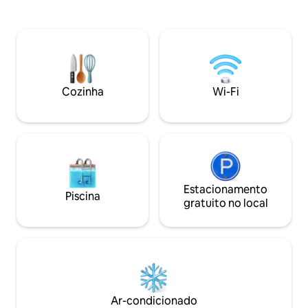
Radlinského 5 – a poucos minutos a pé
Lidl, Kaufland. Bom acesso ao Hospital
do centro histórico da cidade.
Universitário, ao c
Estacionamento gratuito também está
vantagem do apar
disponível em um estacionamento
estacionamento pr
privativo com segurança. Reserve sua
prédio do aparta
estadia hoje e desfrute de conforto,
está totalmente e
privacidade e uma localização
pó, toalhas, cafete
Cozinha
Wi-Fi
excepcional no coração de Nitra!
roupa de cama)
Estacionamento
Piscina
gratuito no local
Ar-condicionado