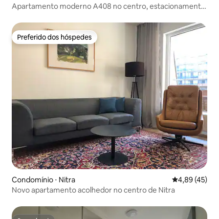
Apartamento moderno A408 no centro, estacionamento
gratuito
Preferido dos hóspedes
Preferido dos hóspedes
Condomínio ⋅ Nitra
4,89 de uma a
4,89 (45)
Novo apartamento acolhedor no centro de Nitra