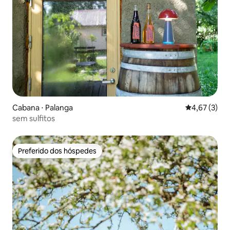
Cabana ⋅ Palanga
4,67 de uma 
4,67 (3)
sem sulfitos
Preferido dos hóspedes
Preferido dos hóspedes