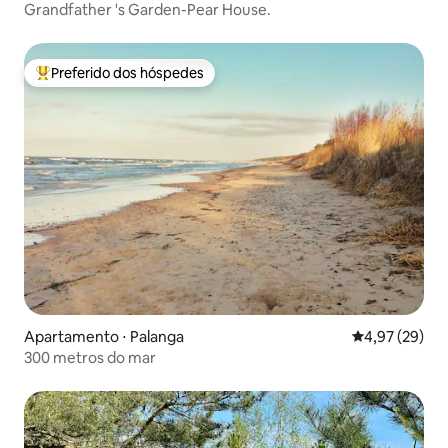
Grandfather 's Garden-Pear House.
Preferido dos hóspedes
Entre os melhores preferidos dos hóspedes
Apartamento ⋅ Palanga
4,97 de uma a
4,97 (29)
300 metros do mar