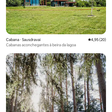
Cabana ⋅ Sausdravai
4,95 de uma a
4,95 (20)
Cabanas aconchegantes à beira da lagoa