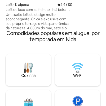
estilo escandinavo - cozinha luxuos
Loft ⋅ Klaipėda
4,9 de uma avaliação média de
4,9 (10)
totalmente equipa
Loft de luxo com self check-in à beira-
livre - playground 
mar
Uma suíte loft de design muito
espaçosa e jacuzzi
aconchegante, única e exclusiva com
proximidades
seu próprio terraço e vista panorâmica
da natureza. A 600m do mar, este é o
Comodidades populares em aluguel por
lugar perfeito para casais, famílias que
procuram privacidade e conexão com a
temporada em Nida
natureza. É um lugar onde o pulso da
cidade se mistura em paz e proporciona
aos hóspedes uma sensação
excepcional de qualidade de
relaxamento. As grandes janelas
panorâmicas permitem que você admire
a natureza mesmo enquanto estiver em
casa, no terraço é adorável relaxar,
Cozinha
Wi-Fi
desfrutar da tranquilidade e do ar puro à
beira-mar.