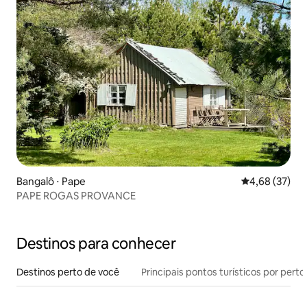
Bangalô ⋅ Pape
4,68 de uma a
4,68 (37)
PAPE ROGAS PROVANCE
Destinos para conhecer
Destinos perto de você
Principais pontos turísticos por perto