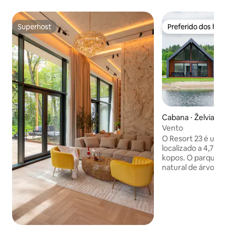
Superhost
Preferido dos hó
Superhost
Preferido dos hó
Cabana ⋅ Želviai
Vento
O Resort 23 é um 
localizado a 4,7 k
kopos. O parque 
natural de árvore
características - 
metros de espaço 
com vista para um
natação no lago e SUP - Casa de
sala de estar de 40
camas king size -