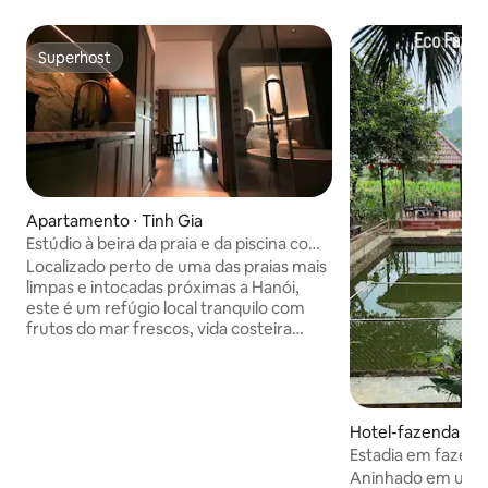
Superhost
Superhost
Apartamento ⋅ Tinh Gia
Estúdio à beira da praia e da piscina com
cozinha, banheira e limpeza
Localizado perto de uma das praias mais
limpas e intocadas próximas a Hanói,
este é um refúgio local tranquilo com
frutos do mar frescos, vida costeira
autêntica e um ambiente relaxante. Um
prato de 12 ostras frescas pode custar
apenas € 3. Desfrute de uma piscina de
22 m, cozinha privativa, banheira,
Hotel-fazenda ⋅ T
espaços de jardim e fácil acesso. A
família anfitriã vive aqui há gerações e
Estadia em fazen
fica nas proximidades, oferecendo
Du
Aninhado em um va