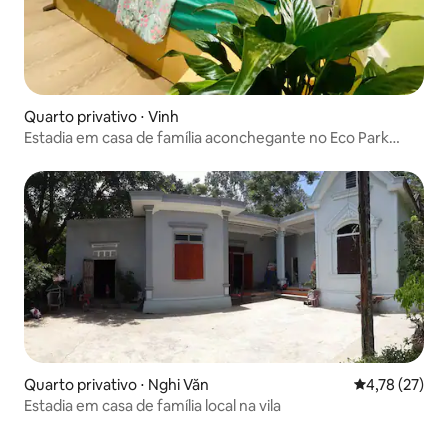
Quarto privativo ⋅ Vinh
Estadia em casa de família aconchegante no Eco Park
Minha casa, doce lar
Quarto privativo ⋅ Nghi Văn
4,78 de uma a
4,78 (27)
Estadia em casa de família local na vila