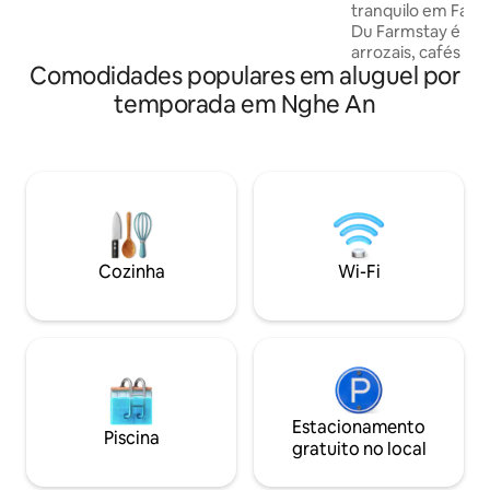
experiências locais. Uma estadia
tranquilo em Far 
tranquila à beira-mar projetada para
Du Farmstay é uma
estadias longas e confortáveis. Perfeita
arrozais, cafés e 
para casais, viajantes individuais
Comodidades populares em aluguel por
selvas exuberante
descobrir. Você t
temporada em Nghe An
testemunhar as ati
população local.
atividades, como 
natação e ciclismo
fora dos trilhos 
Outro. Esta fazen
autêntico, com pa
deslumbrantes e fa
Cozinha
Wi-Fi
amigável. Venha c
como amigo.
Estacionamento
Piscina
gratuito no local