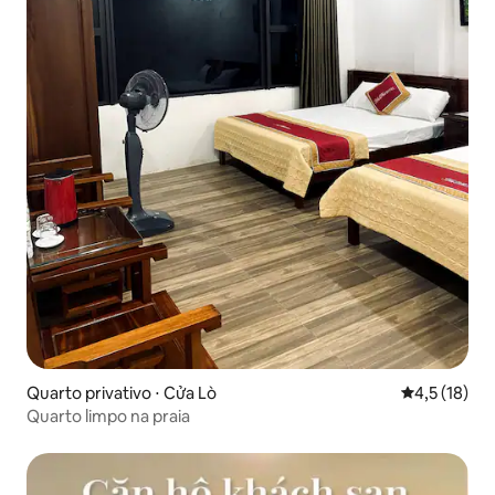
Quarto privativo ⋅ Cửa Lò
4,5 de uma a
4,5 (18)
Quarto limpo na praia