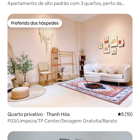
Apartamento de alto padrão com 3 quartos, perto da
praia, com preço acessível em Cửa Lò
Preferido dos hóspedes
Preferido dos hóspedes
Quarto privativo ⋅ Thanh Hóa
5 de uma a
5 (10)
P03/Limpeza/TP Center/Secagem Gratuita/Barato