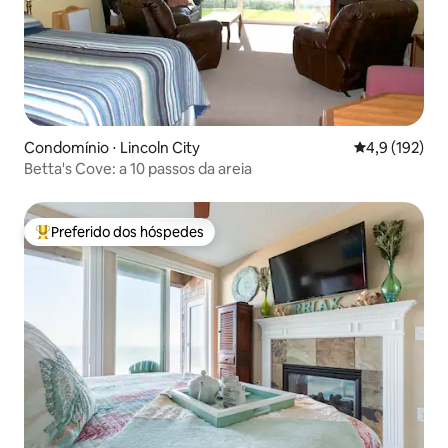
Condomínio ⋅ Lincoln City
4,9 de uma av
4,9 (192)
Betta's Cove: a 10 passos da areia
Preferido dos hóspedes
Entre os melhores preferidos dos hóspedes