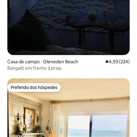
Casa de campo ⋅ Gleneden Beach
4,93 de uma av
4,93 (224)
Bangalô em frente à praia
Preferido dos hóspedes
Preferido dos hóspedes