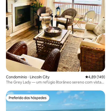
Condomínio ⋅ Lincoln City
4,89 de uma av
4,89 (149)
The Grey Lady — um refúgio litorâneo sereno com vista
para o mar
Preferido dos hóspedes
Preferido dos hóspedes