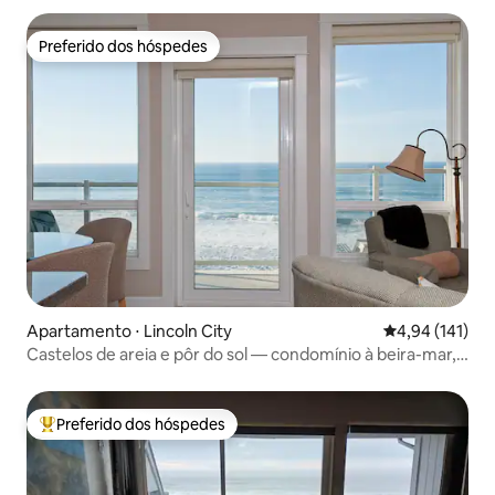
Preferido dos hóspedes
Preferido dos hóspedes
Apartamento ⋅ Lincoln City
4,94 de uma av
4,94 (141)
Castelos de areia e pôr do sol — condomínio à beira-mar,
jacuzzi!
Preferido dos hóspedes
Entre os melhores preferidos dos hóspedes