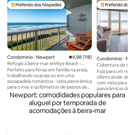
Preferido dos hóspedes
Preferido dos 
Entre os melhores preferidos dos hóspedes
Entre os melhore
Condomínio ⋅ Newport
4,98 de uma avaliação média de 
4,98 (118)
Condomínio ⋅ New
Refúgio à beira-mar emNye Beach -
Cobertura de can
Caminhe até Jantar/Lojas
Perfeito para férias em família na praia,
banheira de hidr
Fuja para um refúg
trabalhando na praia ou em uma
king
último andar de u
escapadela romântica - vista panorâmica
com vista para Ny
para o mar e quilômetros de passos de
panorâmicas desl
praia de distância! Restaurantes e lojas
Newport: comodidades populares para
de estar extragra
em Nye Beach a 5 minutos a pé. Sala de
hidromassagem pa
aluguel por temporada de
estar aconchegante, cozinha bem
frente para o mar,
acomodações à beira-mar
equipada, quarto espaçoso, dois
projetado para fér
banheiros e recanto de escritório. Bem
beira-mar. Caminh
abastecido para todas as suas
encantadores, rel
necessidades de férias na praia,
e desfrute de uma
incluindo cama inflável para crianças,
procuradas do prédio. • 2 quar