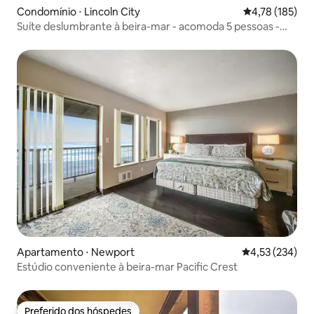
Condomínio ⋅ Lincoln City
4,78 de uma av
4,78 (185)
Suíte deslumbrante à beira-mar - acomoda 5 pessoas -
segundo andar
Apartamento ⋅ Newport
4,53 de uma av
4,53 (234)
Estúdio conveniente à beira-mar Pacific Crest
Preferido dos hóspedes