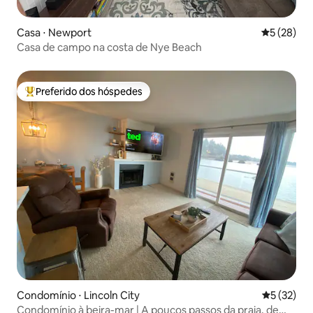
Casa ⋅ Newport
5 de uma a
5 (28)
Casa de campo na costa de Nye Beach
Preferido dos hóspedes
Entre os melhores preferidos dos hóspedes
Condomínio ⋅ Lincoln City
5 de uma a
5 (32)
Condomínio à beira-mar | A poucos passos da praia, de