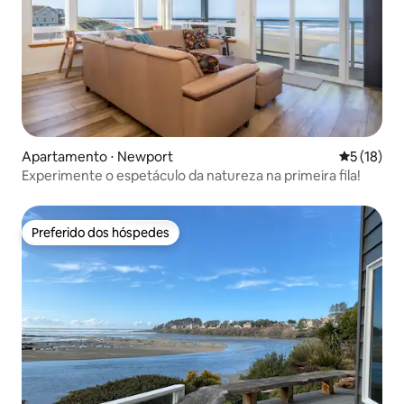
Apartamento ⋅ Newport
5 de uma a
5 (18)
Experimente o espetáculo da natureza na primeira fila!
Preferido dos hóspedes
Preferido dos hóspedes