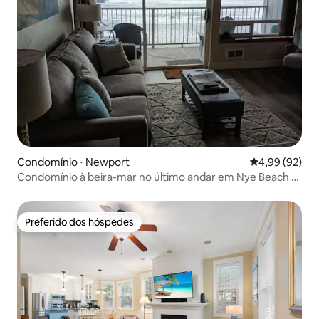
Condomínio ⋅ Newport
4,99 de uma a
4,99 (92)
Condomínio à beira-mar no último andar em Nye Beach -
Agate Cove
Preferido dos hóspedes
Preferido dos hóspedes