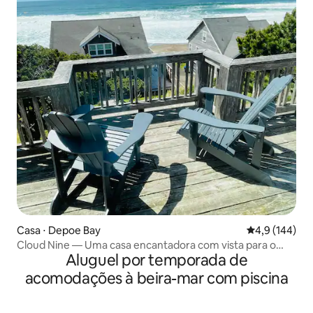
Casa ⋅ Depoe Bay
4,9 de uma av
4,9 (144)
Cloud Nine — Uma casa encantadora com vista para o
Aluguel por temporada de
mar e banheira de hidromassagem
acomodações à beira-mar com piscina