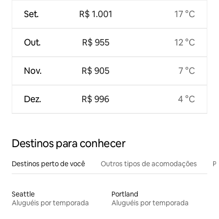
Set.
R$ 1.001
17 °C
Out.
R$ 955
12 °C
Nov.
R$ 905
7 °C
Dez.
R$ 996
4 °C
Destinos para conhecer
Destinos perto de você
Outros tipos de acomodações
Pr
Seattle
Portland
Aluguéis por temporada
Aluguéis por temporada