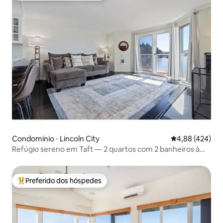
Condomínio ⋅ Lincoln City
4,88 de uma av
4,88 (424)
Refúgio sereno em Taft — 2 quartos com 2 banheiros à
beira-mar
Preferido dos hóspedes
Entre os melhores preferidos dos hóspedes