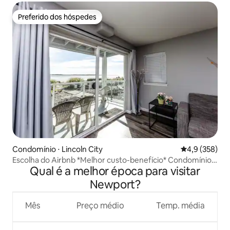
Preferido dos hóspedes
Preferido dos hóspedes
Condomínio ⋅ Lincoln City
4,9 de uma av
4,9 (358)
Escolha do Airbnb *Melhor custo-benefício* Condomínio
Qual é a melhor época para visitar
de luxo à beira-mar
Newport?
Mês
Preço médio
Temp. média