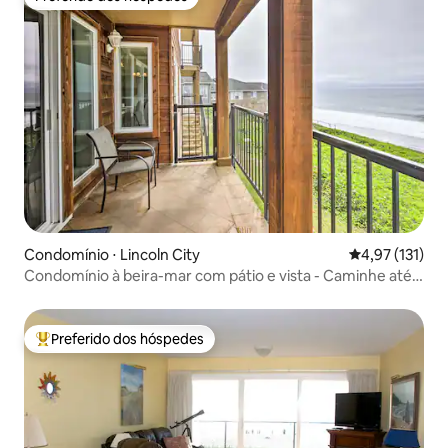
Preferido dos hóspedes
Condomínio ⋅ Lincoln City
4,97 de uma av
4,97 (131)
Condomínio à beira-mar com pátio e vista - Caminhe até a
costa!
Preferido dos hóspedes
Entre os melhores preferidos dos hóspedes