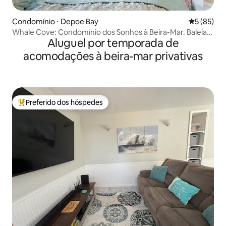
Condomínio ⋅ Depoe Bay
5 de uma a
5 (85)
Whale Cove: Condomínio dos Sonhos à Beira-Mar. Baleias
Aluguel por temporada de
e Ondas
acomodações à beira-mar privativas
Preferido dos hóspedes
Entre os melhores preferidos dos hóspedes