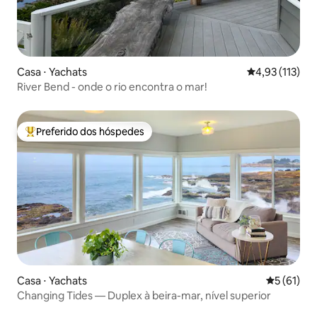
Casa ⋅ Yachats
4,93 de uma av
4,93 (113)
River Bend - onde o rio encontra o mar!
Preferido dos hóspedes
Entre os melhores preferidos dos hóspedes
Casa ⋅ Yachats
5 de uma a
5 (61)
Changing Tides — Duplex à beira-mar, nível superior