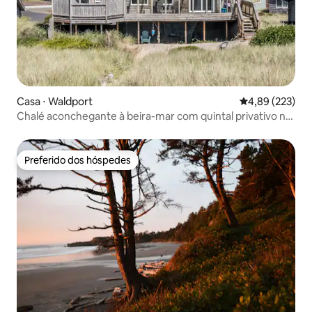
Casa ⋅ Waldport
4,89 de uma av
4,89 (223)
Chalé aconchegante à beira-mar com quintal privativo na
praia
Preferido dos hóspedes
Preferido dos hóspedes