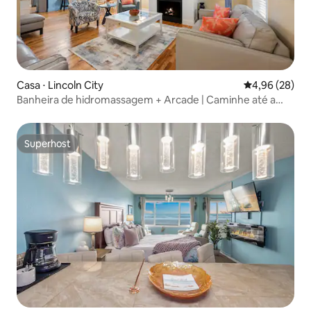
Casa ⋅ Lincoln City
4,96 de uma a
4,96 (28)
Banheira de hidromassagem + Arcade | Caminhe até a
praia | Olivia Beach
Superhost
Superhost