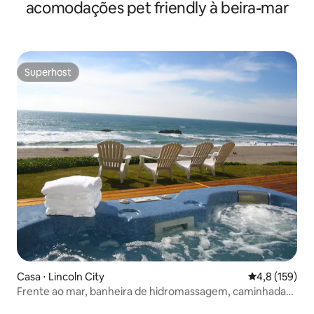
acomodações pet friendly à beira-mar
Superhost
Superhost
Casa ⋅ Lincoln City
4,8 de uma av
4,8 (159)
Frente ao mar, banheira de hidromassagem, caminhada
até o cassino