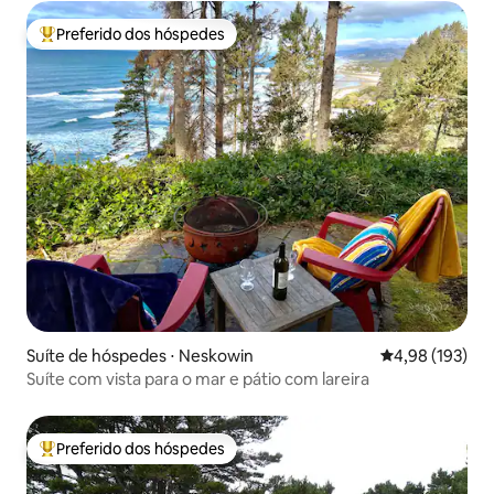
Preferido dos hóspedes
Entre os melhores preferidos dos hóspedes
Suíte de hóspedes ⋅ Neskowin
4,98 de uma av
4,98 (193)
Suíte com vista para o mar e pátio com lareira
Preferido dos hóspedes
Entre os melhores preferidos dos hóspedes