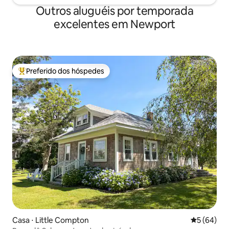
Outros aluguéis por temporada
excelentes em Newport
Preferido dos hóspedes
Entre os melhores preferidos dos hóspedes
Casa ⋅ Little Compton
5 de uma a
5 (64)