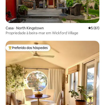
Casa ⋅ North Kingstown
5 de uma a
5 (61)
Propriedade à beira-mar em Wickford Village
Preferido dos hóspedes
Entre os melhores preferidos dos hóspedes