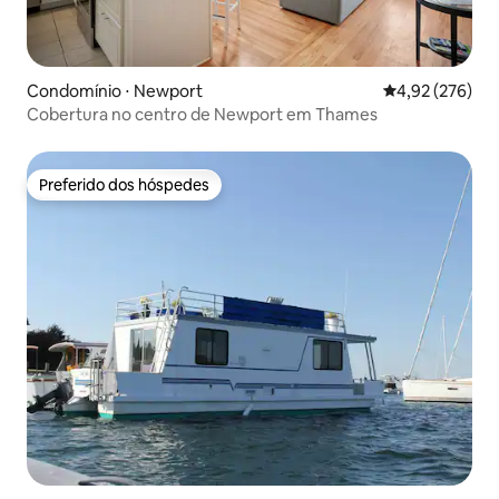
Condomínio ⋅ Newport
4,92 de uma av
4,92 (276)
Cobertura no centro de Newport em Thames
Preferido dos hóspedes
Preferido dos hóspedes