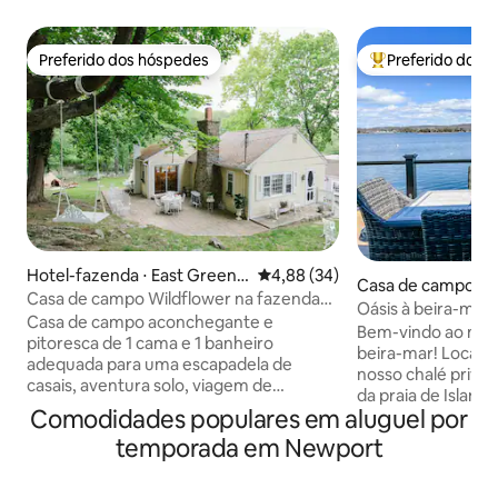
Preferido dos hóspedes
Preferido dos 
Preferido dos hóspedes
Entre os melhore
Hotel-fazenda ⋅ East Green
4,88 de uma avaliação média de
4,88 (34)
Casa de campo ⋅ 
wich
Casa de campo Wildflower na fazenda
h
Oásis à beira-mar
Bittersweet
Casa de campo aconchegante e
Newport com banh
Bem-vindo ao noss
pitoresca de 1 cama e 1 banheiro
hidromassagem!
beira-mar! Localiz
adequada para uma escapadela de
nosso chalé privad
casais, aventura solo, viagem de
da praia de Island
negócios ou fim de semana das
Comodidades populares em aluguel por
atrações locais. P
meninas. Os hóspedes podem desfrutar
para desfrutar de
temporada em Newport
de uma experiência isolada equipada
e hambúrgueres no
com banheira ao ar livre (e chuveiro
rolo de lagosta do
interno), cozinha completa, lareira