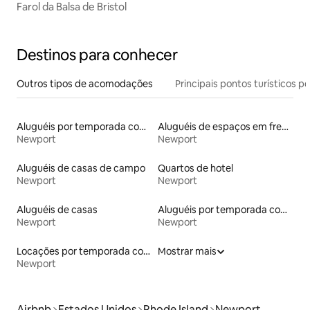
Farol da Balsa de Bristol
Destinos para conhecer
Outros tipos de acomodações
Principais pontos turísticos po
Aluguéis por temporada com suítes privativas
Aluguéis de espaços em frente à praia
Newport
Newport
Aluguéis de casas de campo
Quartos de hotel
Newport
Newport
Aluguéis de casas
Aluguéis por temporada com acesso à praia
Newport
Newport
Locações por temporada com piscina
Mostrar mais
Newport
Airbnb
Estados Unidos
Rhode Island
Newport