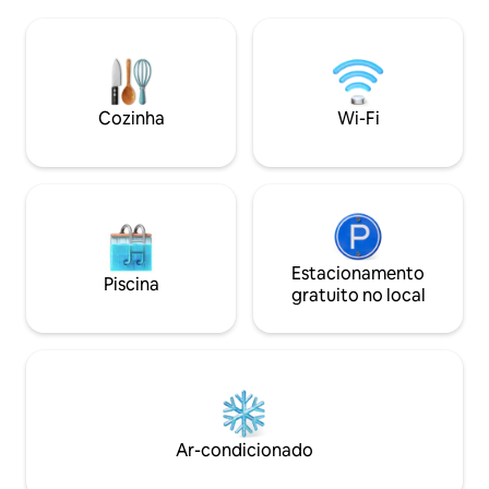
(sazonal) enquanto
interna e muitas atividades ao ar livre
mar. Dirija-se a Br
para preencher o tempo. Localizado em
relaxe em um dos 
frente ao nosso estúdio de arte no
locais ou desfrut
celeiro, ao lado das terras agrícolas que
de golfe. Nossa 
abrigam todos os nossos amigos animais
está convenientem
Cozinha
Wi-Fi
e diretamente adjacente ao nosso lago
de locais de casa
privado sazonal, você estará imerso na
natureza do check-in ao check-out.
Estacionamento
Piscina
gratuito no local
Ar-condicionado