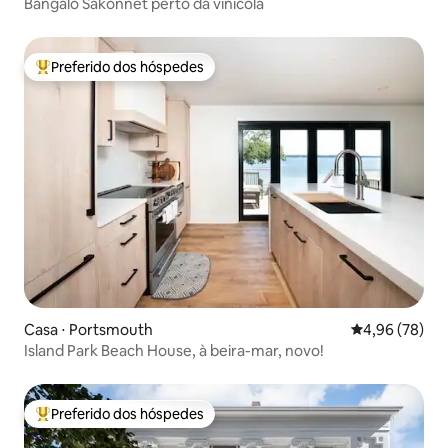
Bangalô Sakonnet perto da vinícola
Preferido dos hóspedes
Entre os melhores preferidos dos hóspedes
Casa ⋅ Portsmouth
4,96 de uma a
4,96 (78)
Island Park Beach House, à beira-mar, novo!
Preferido dos hóspedes
Entre os melhores preferidos dos hóspedes