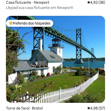
Casa flutuante ⋅ Newport
4,92 de uma a
4,92 (38)
Lilypad sua casa flutuante em Newport!
Preferido dos hóspedes
Entre os melhores preferidos dos hóspedes
Torre de farol ⋅ Bristol
4,98 de uma a
4,98 (57)