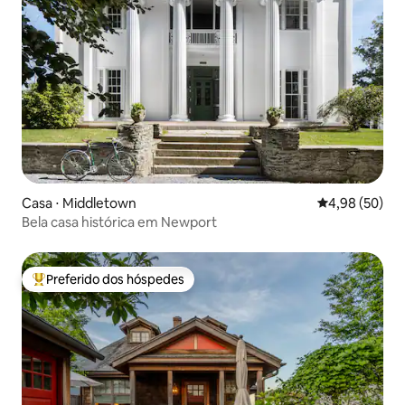
Casa ⋅ Middletown
4,98 de uma a
4,98 (50)
Bela casa histórica em Newport
Preferido dos hóspedes
Entre os melhores preferidos dos hóspedes