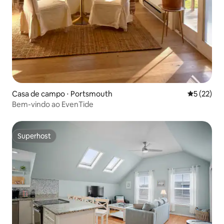
Casa de campo ⋅ Portsmouth
5 de uma a
5 (22)
Bem-vindo ao EvenTide
Superhost
Superhost