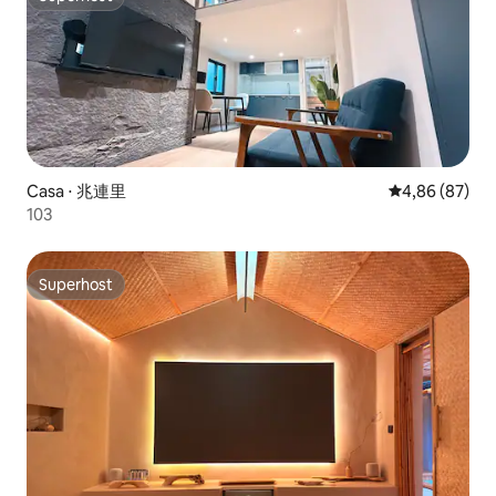
Superhost
Casa ⋅ 兆連里
4,86 de uma a
4,86 (87)
103
Superhost
Superhost