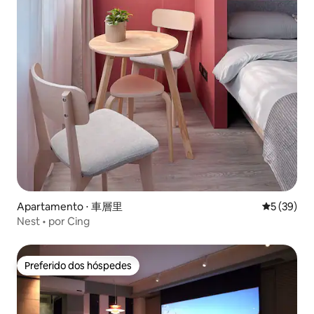
Apartamento ⋅ 車層里
5 de uma a
5 (39)
Nest • por Cing
Preferido dos hóspedes
Preferido dos hóspedes