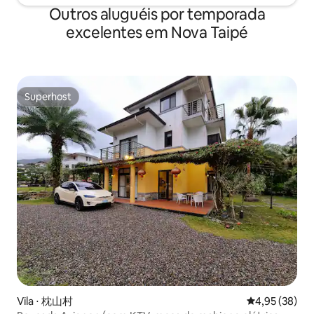
em um andar alto com vistas incríveis,
de solteiro (até 8 
Outros aluguéis por temporada
você pode apreciar a montanha, o mar e
vontade para perg
excelentes em Nova Taipé
paisagens noturnas imbatíveis enquanto
mensagem de boa
relaxa na banheira de hidromassagem. É
Ofertas DE instala
um ótimo lugar para relaxar. 😁B3
e YouTube) Banhei
estacionamento aberto, o Kelan Land
2/banheiro comum 
Bridge fica bem ao lado da casa, também
condicionado com 
Superhost
há estacionamento gratuito sob a ponte
aquecimento Cong
Superhost
e no parque, a 1 minuto a pé do saguão.
geladeira Máquina 
Administração em estilo hotel, localizada
Micro-ondas/Forno
ao lado da Ponte Kailan em Toucheng,
(com hora marcada) Toda
Yilan, com o amplo Parque Esportivo de
comodidades pode
Toucheng do outro lado da rua. Você
cuide bem delas. 
pode dar uma caminhada ou fazer
precisarão ser pagos Outras anota
exercícios ao amanhecer ou ao
Por favor, diminu
anoitecer, cercado pelos sons dos
e para fora depoi
pássaros e pelo perfume das flores.
quartos são não f
Cerca de 1 km ou mais, Ok, 7-11 fica a 300
necessário, vão pa
~ 500 m de distância, também há um
supermercado recíproco e completo
nas proximidades.Unidade em um
edifício alto, com uma grande banheira
de água termal no quarto, permitindo
Vila ⋅ 枕山村
4,95 de uma a
4,95 (38)
que você desfrute da vista noturna, da