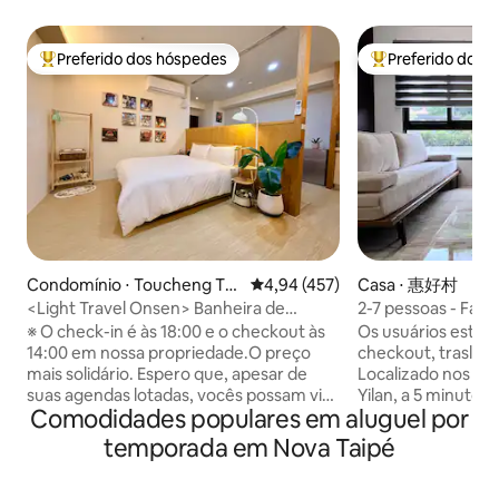
Preferido dos hóspedes
Preferido dos 
Entre os melhores preferidos dos hóspedes
Entre os melhore
Condomínio ⋅ Toucheng To
4,94 de uma avaliação média de 
4,94 (457)
Casa ⋅ 惠好村
wnship
<Light Travel Onsen> Banheira de
2-7 pessoas - Faz
hidromassagem no quarto Piscina de
(transporte da est
※ O check-in é às 18:00 e o checkout às
Os usuários estão 
borda infinita no último andar Vista
da Universidade d
14:00 em nossa propriedade.O preço
checkout, traslado
noturna, montanha e mar invencíveis
Esportivo/Centro
mais solidário. Espero que, apesar de
Localizado nos ar
em andares altos Estacionamento plano
Condado/Jardim B
suas agendas lotadas, vocês possam vir
Yilan, a 5 minutos 
gratuito Check-in autônomo
Comodidades populares em aluguel por
Fushan/Templo Be
aqui para relaxar e recarregar as
University Business
para Taiping Moun
energias. À noite, quando você abre as
Sports Park e não
temporada em Nova Taipé
cortinas, é como estar deitado sob o céu
cidade.Durante o 
estrelado — super terapêutico. ※ A
explorar a cidade 