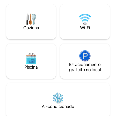
piscina no terraço está aberta todos os
Mountain, recom
dias: Chapéu de fato de banho, taxa de
macarrão de arroz 
limpeza de 50 yuans, você pode conferir
de Yangshan por 3
no balcão Banheiro ♪interno: nascente
para o Templo Qin
natural de bicarbonato de sódio, há uma
minutos para água
piscina de bolhas no quarto, você pode
de caranguejo par
Cozinha
Wi-Fi
desfrutar da bela vista noturna ♪Cama
grelhado, a 10 min
de casal, mesa de apoio, sofá ♪wi-Fi
colheita de abelh
disponível com internet tv, netflix ♪ A
de abelhas. À noite e de manhã cedo,
cozinha pode ser usada, há um fogão a
temos 4 bicicletas
lenha, panelas, tigelas, hashis, etc. Você
explorar a divers
pode cozinhar sopa e macarrão.Também
montanha da tripulação. Rec
temos copos de fundo grosso e taças de
o mesmo grupo d
vinho grandes e pequenas. ♪Secador de
Estacionamento
diariamente, você
Piscina
cabelo, sabonete para o corpo, xampu,
independente aos
gratuito no local
toalha de banho, toalha de rosto,
jardim e aproveita
conjunto de escova de dentes A água de
férias o máximo po
osmose reversa está disponível no♪
e amigos.(O quart
quarto, as bebidas na geladeira são
acordo com o núm
gratuitas e há saquinhos de café,
você precisar abrir
saquinhos de chá, biscoitos, etc. Boas
de limpeza é cob
crianças de peles de bebê são ♪bem-
Sobre as camas: C
Ar-condicionado
vindas, o elevador para animais de
pessoas, se neces
estimação deve ser usado Localizado
colchão de chão d