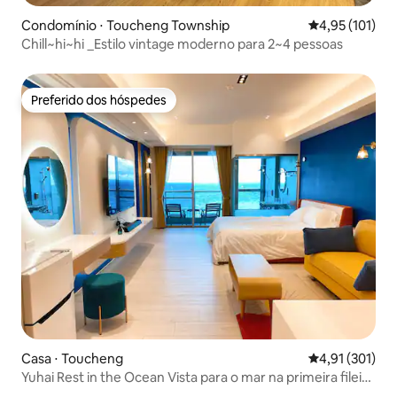
Condomínio ⋅ Toucheng Township
4,95 de uma av
4,95 (101)
Chill~hi~hi _Estilo vintage moderno para 2~4 pessoas
Preferido dos hóspedes
Preferido dos hóspedes
Casa ⋅ Toucheng
4,91 de uma av
4,91 (301)
Yuhai Rest in the Ocean Vista para o mar na primeira fileira
de Touchen, recém-decorada ~ Casa de férias