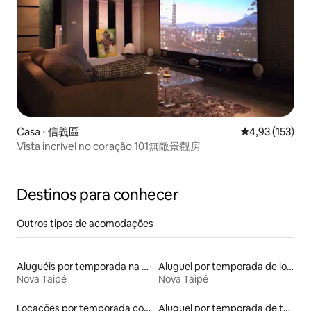
Casa ⋅ 信義區
4,93 de uma av
4,93 (153)
Vista incrível no coração 101無敵景觀房
Destinos para conhecer
Outros tipos de acomodações
Aluguéis por temporada na orla
Aluguel por temporada de lofts
Nova Taipé
Nova Taipé
Locações por temporada com piscina
Aluguel por temporada de townhouses