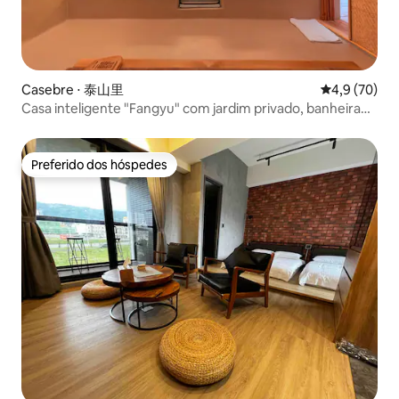
Casebre ⋅ 泰山里
4,9 de uma a
4,9 (70)
Casa inteligente "Fangyu" com jardim privado, banheira
de pés, banheira grande e roupa de cama de tofu de
madeira e lama quente
Preferido dos hóspedes
Preferido dos hóspedes