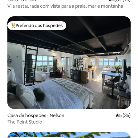
Vila restaurada com vista para a praia, mar e montanha
Preferido dos hóspedes
Entre os melhores preferidos dos hóspedes
Casa de hóspedes ⋅ Nelson
5 de uma a
5 (35)
The Point Studio