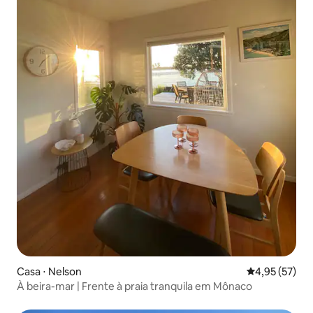
Casa ⋅ Nelson
4,95 de uma a
4,95 (57)
À beira-mar | Frente à praia tranquila em Mônaco