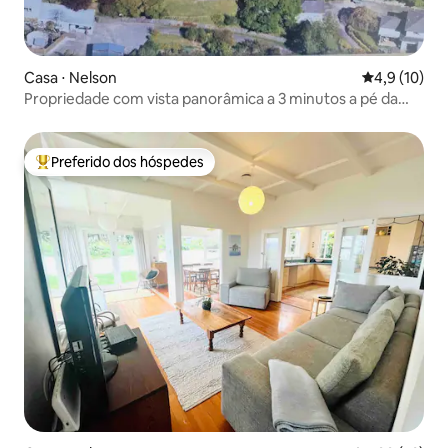
Casa ⋅ Nelson
4,9 de uma a
4,9 (10)
Propriedade com vista panorâmica a 3 minutos a pé da
praia e do café
Preferido dos hóspedes
Entre os melhores preferidos dos hóspedes