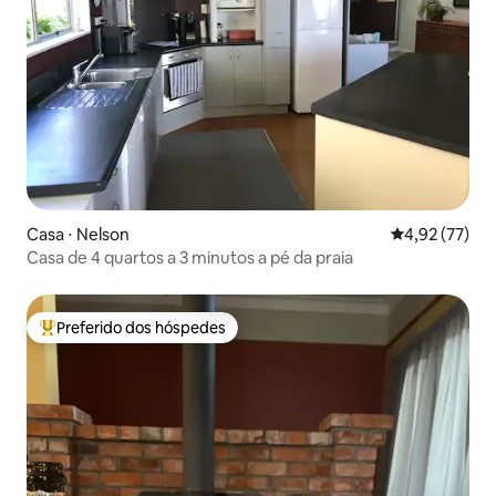
Casa ⋅ Nelson
4,92 de uma a
4,92 (77)
Casa de 4 quartos a 3 minutos a pé da praia
Preferido dos hóspedes
Entre os melhores preferidos dos hóspedes