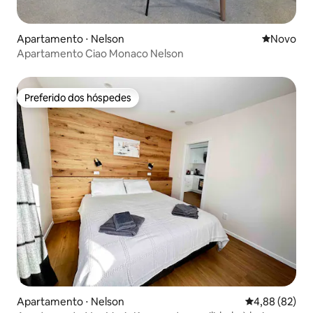
Apartamento ⋅ Nelson
Novo lugar
Novo
Apartamento Ciao Monaco Nelson
Preferido dos hóspedes
Preferido dos hóspedes
Apartamento ⋅ Nelson
4,88 de uma a
4,88 (82)