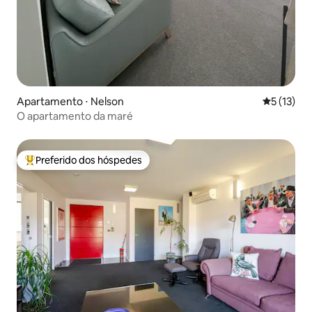
Apartamento ⋅ Nelson
5 de uma a
5 (13)
O apartamento da maré
Preferido dos hóspedes
Entre os melhores preferidos dos hóspedes