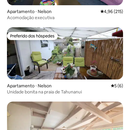
Apartamento ⋅ Nelson
4,96 de uma av
4,96 (215)
Acomodação executiva
Preferido dos hóspedes
Preferido dos hóspedes
Apartamento ⋅ Nelson
5 de uma 
5 (6)
Unidade bonita na praia de Tahunanui