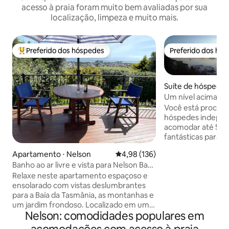
acesso à praia foram muito bem avaliadas por sua
localização, limpeza e muito mais.
Preferido dos hóspedes
Preferido dos hó
Entre os melhores preferidos dos hóspedes
Preferido dos hó
Suíte de hóspedes
Um nível acima do 
mar
Você está procura
hóspedes indepe
acomodar até 5 pe
fantásticas para o 
entrada do Porto 
Apartamento ⋅ Nelson
4,98 de uma avaliação média de 
4,98 (136)
temos exatamente
Banho ao ar livre e vista para Nelson Bay
procurando. Estadia curta ou mais longa.
- Apartamento de 1 quarto
Relaxe neste apartamento espaçoso e
Você terá uma gra
ensolarado com vistas deslumbrantes
uma pequena coz
para a Baía da Tasmânia, as montanhas e
geladeira, placa d
um jardim frondoso. Localizado em um
ondas. Desfrute d
Nelson: comodidades populares em
bairro tranquilo a apenas 5 minutos de
com churrasqueira
carro da Praia Tahunanui e do Aeroporto
distância a pé de 