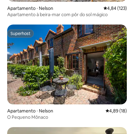
Apartamento ⋅ Nelson
4,84 de uma av
4,84 (123)
Apartamento à beira-mar com pôr do sol mágico
Superhost
Superhost
Apartamento ⋅ Nelson
4,89 de uma a
4,89 (18)
O Pequeno Mônaco