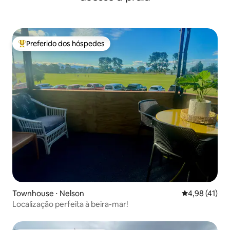
Preferido dos hóspedes
Entre os melhores preferidos dos hóspedes
Townhouse ⋅ Nelson
4,98 de uma a
4,98 (41)
Localização perfeita à beira-mar!