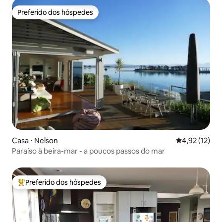
Preferido dos hóspedes
Preferido dos hóspedes
Casa ⋅ Nelson
4,92 de uma a
4,92 (12)
Paraíso à beira-mar - a poucos passos do mar
Preferido dos hóspedes
Entre os melhores preferidos dos hóspedes