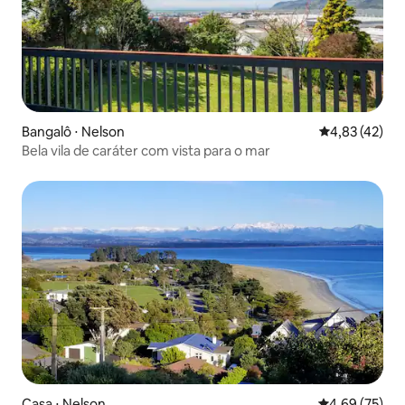
Bangalô ⋅ Nelson
4,83 de uma a
4,83 (42)
Bela vila de caráter com vista para o mar
Casa ⋅ Nelson
4,69 de uma a
4,69 (75)