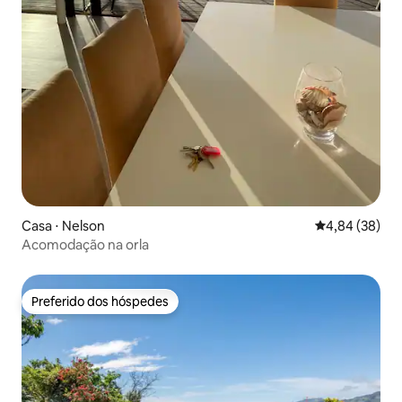
Casa ⋅ Nelson
4,84 de uma a
4,84 (38)
Acomodação na orla
Preferido dos hóspedes
Preferido dos hóspedes