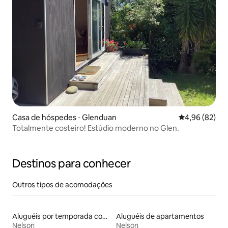
Casa de hóspedes ⋅ Glenduan
4,96 de uma a
4,96 (82)
Totalmente costeiro! Estúdio moderno no Glen.
Destinos para conhecer
Outros tipos de acomodações
Aluguéis por temporada com suítes privativas
Aluguéis de apartamentos
Nelson
Nelson