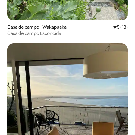
Casa de campo ⋅ Wakapuaka
5 de uma a
5 (18)
Casa de campo Escondida