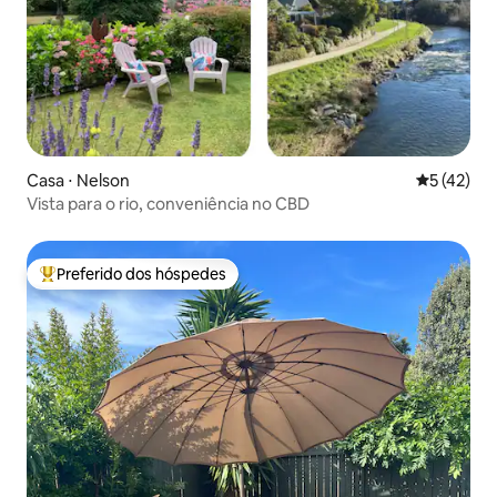
Casa ⋅ Nelson
5 de uma a
5 (42)
Vista para o rio, conveniência no CBD
Preferido dos hóspedes
Entre os melhores preferidos dos hóspedes