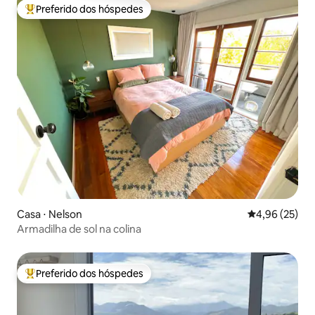
Preferido dos hóspedes
Entre os melhores preferidos dos hóspedes
Casa ⋅ Nelson
4,96 de uma a
4,96 (25)
Armadilha de sol na colina
Preferido dos hóspedes
Entre os melhores preferidos dos hóspedes