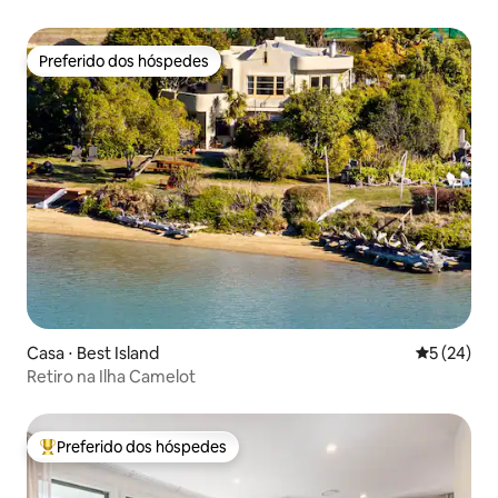
Preferido dos hóspedes
Preferido dos hóspedes
Casa ⋅ Best Island
5 de uma a
5 (24)
Retiro na Ilha Camelot
Preferido dos hóspedes
Entre os melhores preferidos dos hóspedes