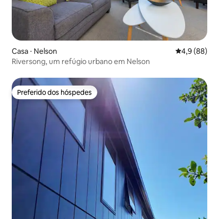
Casa ⋅ Nelson
4,9 de uma a
4,9 (88)
Riversong, um refúgio urbano em Nelson
Preferido dos hóspedes
Preferido dos hóspedes