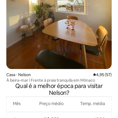
Casa ⋅ Nelson
4,95 de uma a
4,95 (57)
À beira-mar | Frente à praia tranquila em Mônaco
Qual é a melhor época para visitar
Nelson?
Mês
Preço médio
Temp. média