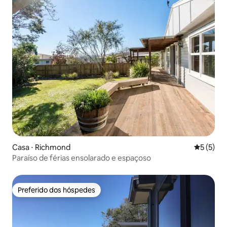
Casa ⋅ Richmond
5 de uma 
5 (5)
Paraíso de férias ensolarado e espaçoso
Preferido dos hóspedes
Preferido dos hóspedes