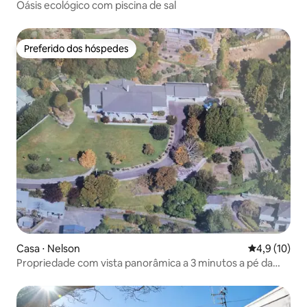
Oásis ecológico com piscina de sal
Preferido dos hóspedes
Preferido dos hóspedes
Casa ⋅ Nelson
4,9 de uma a
4,9 (10)
Propriedade com vista panorâmica a 3 minutos a pé da
praia e do café