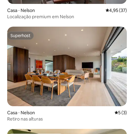
Casa ⋅ Nelson
4,95 de uma a
4,95 (37)
Localização premium em Nelson
Superhost
Superhost
Casa ⋅ Nelson
5 de uma 
5 (3)
Retiro nas alturas