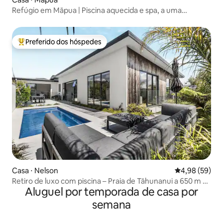
Refúgio em Māpua | Piscina aquecida e spa, a uma
caminhada do cais
Preferido dos hóspedes
Entre os melhores preferidos dos hóspedes
Casa ⋅ Nelson
4,98 de uma a
4,98 (59)
Retiro de luxo com piscina – Praia de Tāhunanui a 650 m a
Aluguel por temporada de casa por
pé
semana