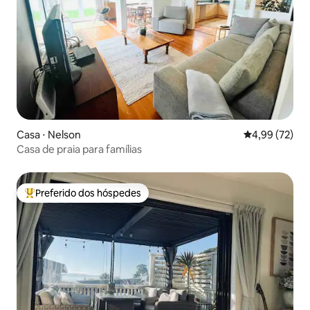
Casa ⋅ Nelson
4,99 de uma a
4,99 (72)
Casa de praia para famílias
Preferido dos hóspedes
Entre os melhores preferidos dos hóspedes