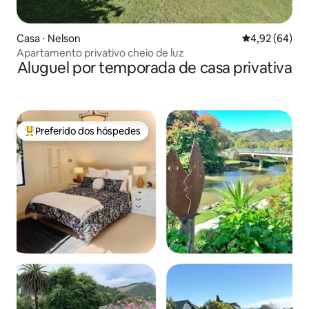
Casa ⋅ Nelson
4,92 de uma a
4,92 (64)
Apartamento privativo cheio de luz
Aluguel por temporada de casa privativa
Preferido dos hóspedes
Entre os melhores preferidos dos hóspedes