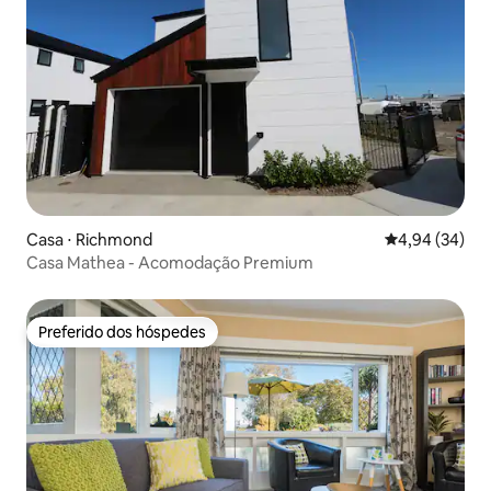
Casa ⋅ Richmond
4,94 de uma a
4,94 (34)
Casa Mathea - Acomodação Premium
Preferido dos hóspedes
Preferido dos hóspedes