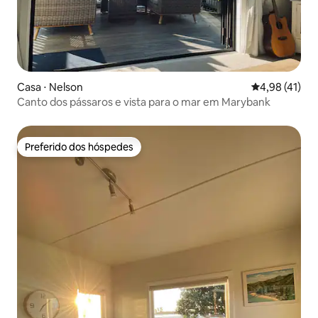
Casa ⋅ Nelson
4,98 de uma a
4,98 (41)
Canto dos pássaros e vista para o mar em Marybank
Preferido dos hóspedes
Preferido dos hóspedes