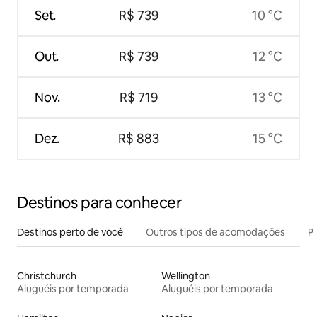
Set.
R$ 739
10 °C
Out.
R$ 739
12 °C
Nov.
R$ 719
13 °C
Dez.
R$ 883
15 °C
Destinos para conhecer
Destinos perto de você
Outros tipos de acomodações
Pr
Christchurch
Wellington
Aluguéis por temporada
Aluguéis por temporada