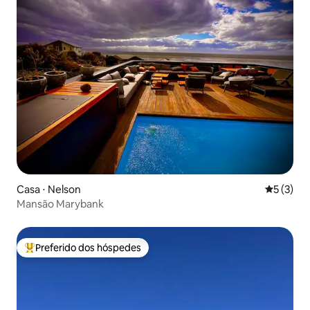
Casa ⋅ Nelson
5 de uma 
5 (3)
Mansão Marybank
Preferido dos hóspedes
Entre os melhores preferidos dos hóspedes