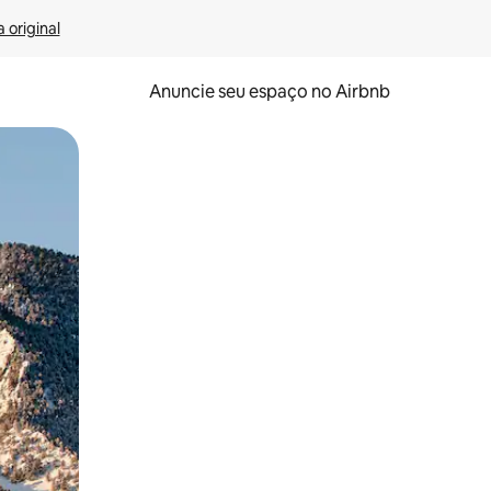
 original
Anuncie seu espaço no Airbnb
 deslizando o dedo na tela.