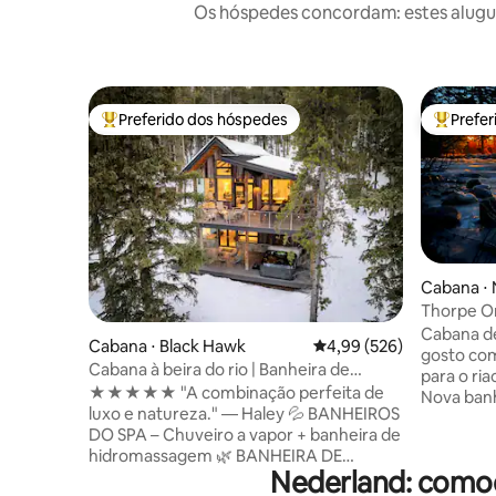
Os hóspedes concordam: estes alugué
Preferido dos hóspedes
Prefe
Entre os melhores preferidos dos hóspedes
Entre os
Cabana ⋅
Thorpe On
rio.
Cabana d
Cabana ⋅ Black Hawk
4,99 de uma avaliação m
4,99 (526)
gosto com
Cabana à beira do rio | Banheira de
para o ri
hidromassagem, fogueira, chuveiro a
★★★★★ "A combinação perfeita de
Nova ban
vapor
luxo e natureza." — Haley 💦 BANHEIROS
deck espa
DO SPA – Chuveiro a vapor + banheira de
estaciona
hidromassagem 🌿 BANHEIRA DE
casa est
Nederland: comod
HIDROMASSAGEM e REDE – Mergulhe na
A cama ki