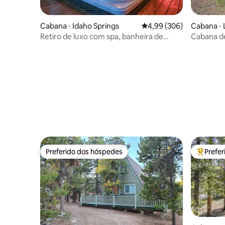
Cabana ⋅ Idaho Springs
4,99 de uma avaliação m
4,99 (306)
Cabana ⋅ 
Retiro de luxo com spa, banheira de
Cabana de
hidromassagem e sauna
Rocky Mt N
Preferido dos hóspedes
Prefe
Preferido dos hóspedes
Entre os