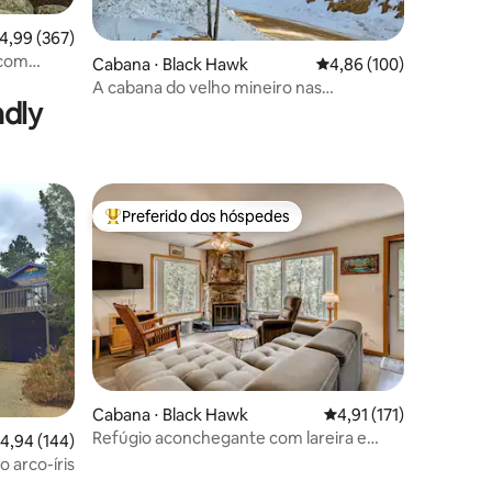
ções
,99 de uma avaliação média de 5, 367 avaliações
4,99 (367)
 com
Cabana ⋅ Black Hawk
4,86 de uma avaliação 
4,86 (100)
areira
A cabana do velho mineiro nas
ndly
montanhas
Preferido dos hóspedes
Entre os melhores preferidos dos hóspedes
Cabana ⋅ Black Hawk
4,91 de uma avaliação 
4,91 (171)
Refúgio aconchegante com lareira e
ções
,94 de uma avaliação média de 5, 144 avaliações
4,94 (144)
lenha grátis
 arco-íris