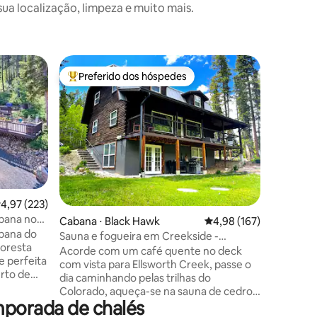
a localização, limpeza e muito mais.
Cabana ⋅
Preferido dos hóspedes
Prefe
os hóspedes
Entre os melhores preferidos dos hóspedes
Entre o
Chalé aco
em Neder
Experime
charme r
conveniê
aconcheg
quarteir
Localiza
saída, of
ções
montanha
,97 de uma avaliação média de 5, 223 avaliações
4,97 (223)
com vista
bana no
Cabana ⋅ Black Hawk
4,98 de uma avaliação 
4,98 (167)
curta cam
bana do
restauran
Sauna e fogueira em Creekside -
loresta
Eldora. P
Mountain Retreat
Acorde com um café quente no deck
e perfeita
visitar a
com vista para Ellsworth Creek, passe o
erto de
estadia 
dia caminhando pelas trilhas do
r, esta
explorar 
Colorado, aqueça-se na sauna de cedro
 um deck
que as m
mporada de chalés
e termine a noite ao redor da fogueira
 trilha de