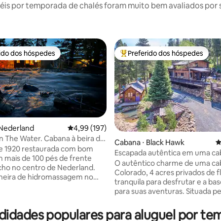
is por temporada de chalés foram muito bem avaliados por su
rido dos hóspedes
Preferido dos hóspedes
 melhores preferidos dos hóspedes
Entre os melhores preferidos d
 Nederland
4,99 de uma avaliação média de 5, 197 avalia
4,99 (197)
 The Water. Cabana à beira do
Cabana ⋅ Black Hawk
4
e 1920 restaurada com bom
Escapada autêntica em uma ca
édia de 5, 526 avaliações
 mais de 100 pés de frente
Colorado | Rivendell
O autêntico charme de uma ca
acho no centro de Nederland.
Colorado, 4 acres privados de f
heira de hidromassagem no
tranquila para desfrutar e a bas
çoso. 2 Vagas de
para suas aventuras. Situada p
mento de rua exclusivas. A
Nederland, Black Hawk e Boulde
á completamente remodelada.
aconchegante cabana oferece
idades populares para aluguel por te
ng no quarto maior tem vista
envolvente, fogueira a propano,