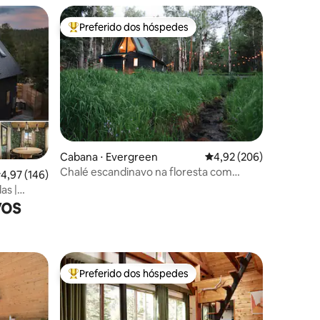
Preferido dos hóspedes
os hóspedes
Entre os melhores preferidos dos hóspedes
ções
Cabana ⋅ Evergreen
4,92 de uma avaliação m
4,92 (206)
Chalé escandinavo na floresta com
,97 de uma avaliação média de 5, 146 avaliações
4,97 (146)
jacuzzi
as |
vos
Preferido dos hóspedes
os hóspedes
Entre os melhores preferidos dos hóspedes