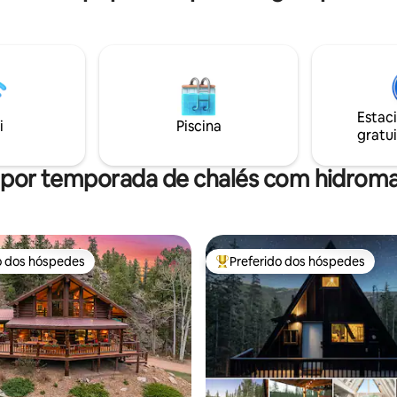
ua. O quarto traseiro tem uma
caminhada privativa e detalhes
n e beliche. Planta aberta.
atenciosos para ajudá-lo a relax
ecido ao lado da banheira de
reconectar com a natureza. Pa
sagem e deck oferece espaço
dias caminhando, explorando c
. Caminhe até todas as
nas montanhas, assistindo a s
es a partir desta localização
Red Rocks, visitando o Parque 
distrito comercial de Nederland,
das Montanhas Rochosas ou
Estac
 atrás do E 1st St. Backup
i
Piscina
simplesmente aproveitando o d
gratui
r.
noites sob as estrelas.
 por temporada de chalés com hidro
o dos hóspedes
Preferido dos hóspedes
o dos hóspedes
Entre os melhores preferidos d