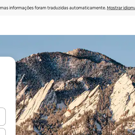
mas informações foram traduzidas automaticamente. 
Mostrar idioma
ore-os usando as seta para cima e para baixo do teclado ou tocando e