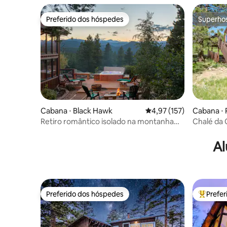
Preferido dos hóspedes
Superho
Preferido dos hóspedes
Superho
Cabana ⋅ Black Hawk
4,97 de uma avaliação m
4,97 (157)
Cabana ⋅ R
Retiro romântico isolado na montanha
Chalé da 
com 54 acres
cervejaria
Al
Preferido dos hóspedes
Prefe
Preferido dos hóspedes
Entre os