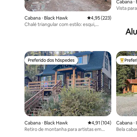
Cabana ⋅ 
Vista para
esqui
Cabana ⋅ Black Hawk
4,95 de uma avaliação m
4,95 (223)
Chalé triangular com estilo: esqui,
Alu
caminhadas e jacuzzi
Preferido dos hóspedes
Prefe
Preferido dos hóspedes
Entre os
Cabana ⋅ Black Hawk
4,91 de uma avaliação m
4,91 (104)
Cabana ⋅ 
Retiro de montanha para artistas em
Bela caba
Honey Bear Creek