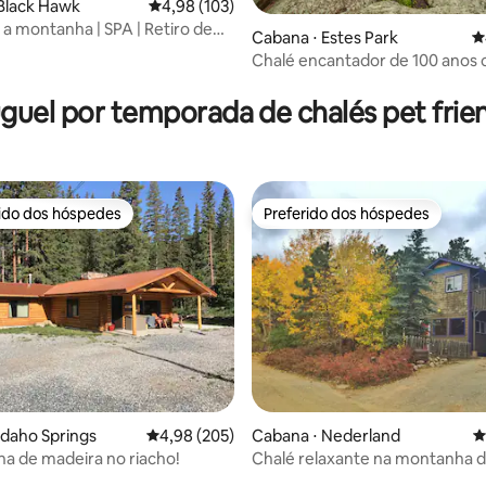
Black Hawk
4,98 de uma avaliação média de 5, 103 avalia
4,98 (103)
 a montanha | SPA | Retiro de
Cabana ⋅ Estes Park
4
Chalé encantador de 100 anos
édia de 5, 223 avaliações
banheira de hidromassagem e l
guel por temporada de chalés pet frie
rido dos hóspedes
Preferido dos hóspedes
 melhores preferidos dos hóspedes
Preferido dos hóspedes
édia de 5, 104 avaliações
Idaho Springs
4,98 de uma avaliação média de 5, 205 avalia
4,98 (205)
Cabana ⋅ Nederland
4
na de madeira no riacho!
Chalé relaxante na montanha do