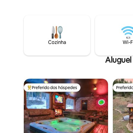
beira do riacho ou balance nas árvores 🔥
para a ág
NOITES ACONCHEGANTES – Lareira,
cama quee
churrasqueira, lareiras e aquecimento no
Clube aqu
chão ❄️ CONFORTO FRESCO – Ar-
hidromas
condicionado de verão 🐾 ADEQUADO
adicional
PARA FAMÍLIAS E ANIMAIS DE
comodidad
ESTIMAÇÃO: trilhas, cercadinho portátil,
única no 
cadeira alta Wi-Fi 📶 rápido: faça
escondido
Cozinha
Wi-F
streaming, use o Zoom ou desconecte-
Generato
se 📍 10 min ⭆ Nederland — cidade de
montanha e centro de aventura ➳
Aluguel
Respire fundo. Reconecte-se com o que
importa. ♡ Toque em Salvar — estadias
inesquecíveis em chalés começam aqui
Preferido dos hóspedes
Preferid
Entre os melhores preferidos dos hóspedes
Preferid