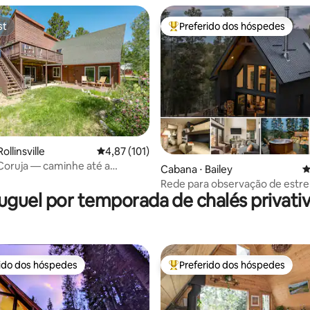
st
Preferido dos hóspedes
st
Entre os melhores preferidos d
édia de 5, 157 avaliações
ollinsville
4,87 de uma avaliação média de 5, 101 avalia
4,87 (101)
Coruja — caminhe até a
Cabana ⋅ Bailey
4
 e a pizzaria!
Rede para observação de estrel
uguel por temporada de chalés privati
Jacuzzi | Ar-condicionado
rido dos hóspedes
Preferido dos hóspedes
 melhores preferidos dos hóspedes
Entre os melhores preferidos d