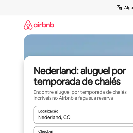
Pular
Algu
para
o
conteúdo
Nederland: aluguel por
temporada de chalés
Encontre aluguel por temporada de chalés
incríveis no Airbnb e faça sua reserva
Localização
Quando os resultados estiverem disponíveis, expl
Check-in