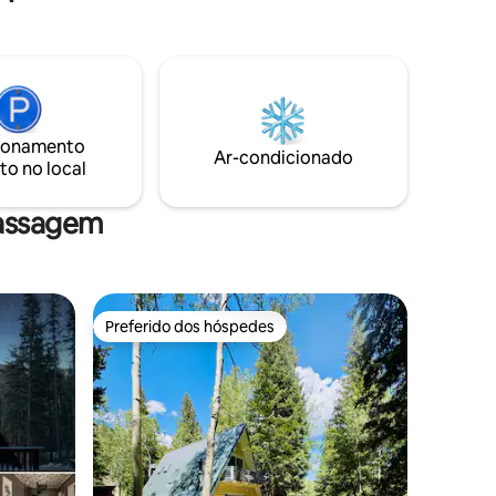
sob um céu cheio de estrelas. Situado
entre Black Hawk e Nederland a 8.300
ar e se
pés de altitude, o Ellsworth Creek
sse seus
Retreat é o seu acampamento base para
idades
passeios de jipe, caminhadas, ciclismo e
hows no
esqui... ou apenas para relaxar. The
Nacional
Retreat inclui TANTO o chalé de 3
ionamento
quartos QUANTO a suíte de hóspedes de
Ar-condicionado
eck e as
to no local
1 quarto no piso inferior em um único
anúncio/preço. Você está reservando
AMBAS as unidades.
massagem
Preferido dos hóspedes
os hóspedes
Preferido dos hóspedes