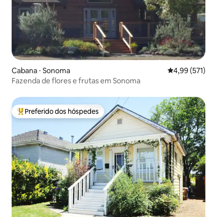
Cabana ⋅ Sonoma
4,99 de uma av
4,99 (571)
Fazenda de flores e frutas em Sonoma
Preferido dos hóspedes
Entre os melhores preferidos dos hóspedes