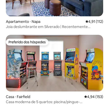
Apartamento ⋅ Napa
4,91 de uma av
4,91 (112)
Joia deslumbrante em Silverado | Recentemente
renovada | Acomoda 4
Preferido dos hóspedes
Preferido dos hóspedes
Casa ⋅ Fairfield
4,94 de uma av
4,94 (153)
Casa moderna de 5 quartos: piscina/pingue-
pongue/fliperama — Cidade do vinho