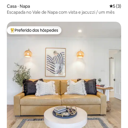
Casa ⋅ Napa
5 de uma 
5 (3)
Escapada no Vale de Napa com vista e jacuzzi / um mês
Preferido dos hóspedes
Entre os melhores preferidos dos hóspedes