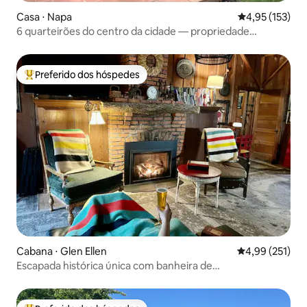
Casa ⋅ Napa
4,95 de uma av
4,95 (153)
6 quarteirões do centro da cidade — propriedade
vinícola*banheira de hidromassagem*
Preferido dos hóspedes
Entre os melhores preferidos dos hóspedes
Cabana ⋅ Glen Ellen
4,99 de uma av
4,99 (251)
Escapada histórica única com banheira de
hidromassagem e lareira