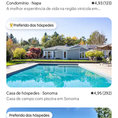
Condomínio ⋅ Napa
4,93 de uma av
4,93 (123)
A melhor experiência de vida na região vinícola em
Silverado CC
Preferido dos hóspedes
Entre os melhores preferidos dos hóspedes
Casa de hóspedes ⋅ Sonoma
4,95 de uma av
4,95 (292)
Casa de campo com piscina em Sonoma
Preferido dos hóspedes
Preferido dos hóspedes