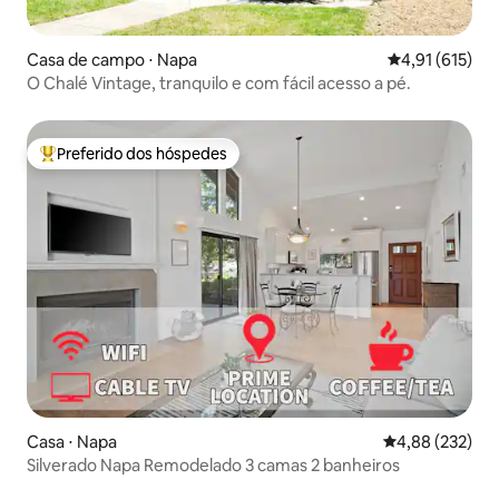
Casa de campo ⋅ Napa
4,91 de uma av
4,91 (615)
O Chalé Vintage, tranquilo e com fácil acesso a pé.
Preferido dos hóspedes
Entre os melhores preferidos dos hóspedes
Casa ⋅ Napa
4,88 de uma av
4,88 (232)
Silverado Napa Remodelado 3 camas 2 banheiros