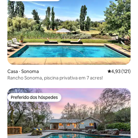
Casa ⋅ Sonoma
4,93 de uma av
4,93 (121)
Rancho Sonoma, piscina privativa em 7 acres!
Preferido dos hóspedes
Preferido dos hóspedes