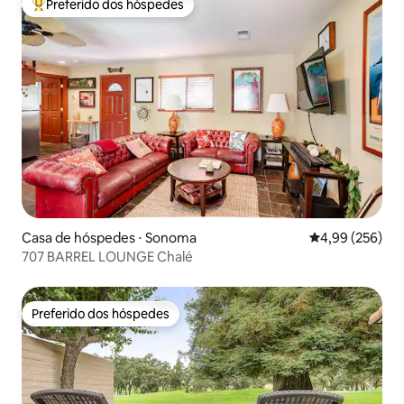
Preferido dos hóspedes
Entre os melhores preferidos dos hóspedes
Casa de hóspedes ⋅ Sonoma
4,99 de uma ava
4,99 (256)
707 BARREL LOUNGE Chalé
Preferido dos hóspedes
Preferido dos hóspedes