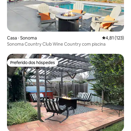
Casa ⋅ Sonoma
4,81 de uma av
4,81 (123)
Sonoma Country Club Wine Country com piscina
Preferido dos hóspedes
Preferido dos hóspedes