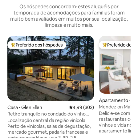
Os hóspedes concordam: estes aluguéis por
temporada de acomodações para famílias foram
muito bem avaliados em muitos por sua localização,
limpeza e muito mais.
Preferido dos hóspedes
Preferido dos 
Entre os melhores preferidos dos hóspedes
Entre os melhore
Apartamento ⋅ Na
Mendez on Main #
Casa ⋅ Glen Ellen
4,99 de uma avaliação média de 
4,99 (302)
banheiro Caminhe 
Delicie-se com os
Retiro tranquilo no condado do vinho
restaurantes de N
com bocha e banheira de
Localização central da região vinícola
vinhos e vida not
hidromassagem!
Perto de vinícolas, salas de degustação,
apartamento lind
mercado gourmet, padaria francesa e
remodelado em nos
restaurantes Novo luxo 3-BR, 2,5