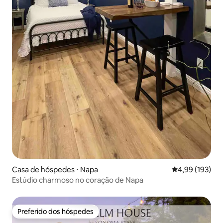
Casa de hóspedes ⋅ Napa
4,99 de uma av
4,99 (193)
Estúdio charmoso no coração de Napa
Preferido dos hóspedes
Preferido dos hóspedes