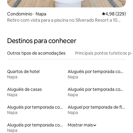
Condomínio ⋅ Napa
4,98 de uma ava
4,98 (229)
Retiro com vista para a piscina no Silverado Resort a 10
minutos do DT
Destinos para conhecer
Outros tipos de acomodações
Principais pontos turísticos po
Quartos de hotel
Aluguéis por temporada com suítes privativas
Napa
Napa
Aluguéis de casas
Aluguéis por temporada com sauna
Napa
Napa
Aluguéis por temporada com acesso ao lago
Aluguel por temporada de flats
Napa
Napa
Aluguéis por temporada com banheira de hidromassagem
Mostrar mais
Napa