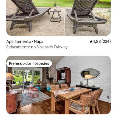
Apartamento ⋅ Napa
4,88 de uma ava
4,88 (224)
Relaxamento no Silverado Fairway
Preferido dos hóspedes
Preferido dos hóspedes