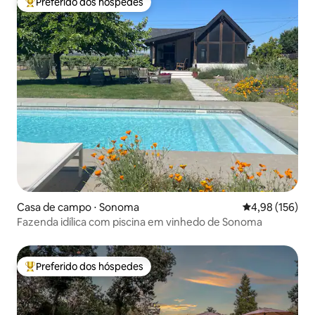
Preferido dos hóspedes
Entre os melhores preferidos dos hóspedes
Casa de campo ⋅ Sonoma
4,98 de uma av
4,98 (156)
Fazenda idílica com piscina em vinhedo de Sonoma
Preferido dos hóspedes
Entre os melhores preferidos dos hóspedes