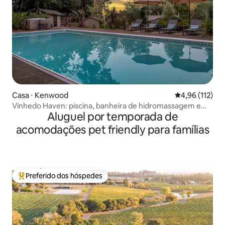
Casa ⋅ Kenwood
4,96 de uma av
4,96 (112)
Vinhedo Haven: piscina, banheira de hidromassagem e
Aluguel por temporada de
charme
acomodações pet friendly para famílias
Preferido dos hóspedes
Entre os melhores preferidos dos hóspedes