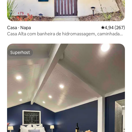
Casa ⋅ Napa
4,94 de uma ava
4,94 (267)
Casa Alta com banheira de hidromassagem, caminhada
até Oxbow e centro da cidade!
Superhost
Superhost