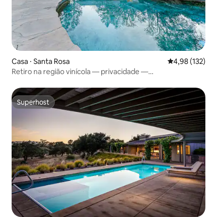
Casa ⋅ Santa Rosa
4,98 de uma av
4,98 (132)
Retiro na região vinícola — privacidade —
spa/piscina/jogos
Superhost
Superhost