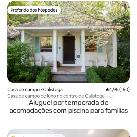
Preferido dos hóspedes
Preferido dos hóspedes
Casa de campo ⋅ Calistoga
4,95 de uma av
4,95 (160)
Casa de campo de luxo no centro de Calistoga —
Aluguel por temporada de
acessível
acomodações com piscina para famílias