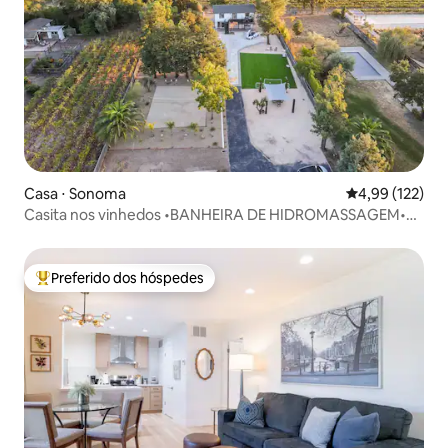
Casa ⋅ Sonoma
4,99 de uma av
4,99 (122)
Casita nos vinhedos •BANHEIRA DE HIDROMASSAGEM•
VISTAS• vinícolas
Preferido dos hóspedes
Entre os melhores preferidos dos hóspedes