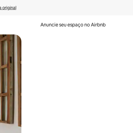
 original
Anuncie seu espaço no Airbnb
 deslizando o dedo na tela.