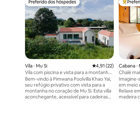
Preferido dos hóspedes
Prefe
Preferido dos hóspedes
Entre os
Vila ⋅ Mu Si
4,91 de uma avaliação 
4,91 (22)
Cabana ⋅ 
Vila com piscina e vista para a montanha •
Chalé mai
Churrasqueira, karaokê e bicicletas
Bem-vindo à Pimwana Poolvilla Khao Yai,
Imagine-s
seu refúgio privativo com vista para a
em meio a
montanha no coração de Mu Si. Esta villa
Relaxe e
aconchegante, acessível para cadeiras
madeira c
de rodas, com 3 quartos e 2 banheiros, é
vistas de
perfeita para famílias, amigos e amantes
interior, 
de animais de estimação que buscam
preenche
uma escapada tranquila. Desfrute da sua
comodidad
piscina privativa, noites de churrasco sob
condicion
as estrelas e uma localização privilegiada
Wi-Fi e u
a apenas 500 m do Museu de Arte Khao
efeito chu