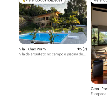
Preferido dos hóspedes
Preferid
Entre os melhores preferidos dos hóspedes
Preferid
Vila ⋅ Khao Perm
5 de uma avaliação
5 (7)
Vila de arquiteto no campo e piscina de
10 m perto de Khao Yai
Casa ⋅ Po
Escapada 
บ้านพักเข