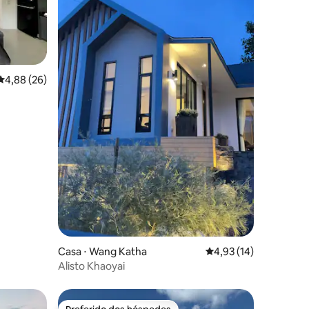
ções
4,88 de uma avaliação média de 5, 26 avaliações
4,88 (26)
Casa ⋅ Wang Katha
4,93 de uma avaliação
4,93 (14)
Alisto Khaoyai