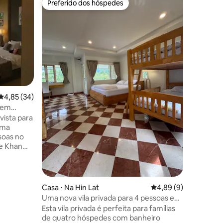
Preferido dos hóspedes
Prefe
Preferido dos hóspedes
Entre o
Khaoyai 
Villa (B04
A vila m
de golfe 
Imagine i
fôlego se
as águas
montanha
Aos seus 
por você
adornado
4,85 de uma avaliação média de 5, 34 avaliações
4,85 (34)
ções
beira do 
l em
criar um
vista para
multi-ger
uma
outro, n
soas no
Patrimôn
 e Khan
ficará fel
te à casa.
vida
rro do
sta
Casa ⋅ Na Hin Lat
4,89 de uma avaliaçã
4,89 (9)
ntal. A
Uma nova vila privada para 4 pessoas em
 Hill.
frente aos jardins
Esta vila privada é perfeita para famílias
 cama, 2
de quatro hóspedes com banheiro
o: Perto