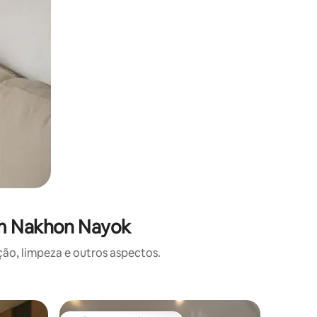
em Nakhon Nayok
o, limpeza e outros aspectos.
Casa ⋅ N