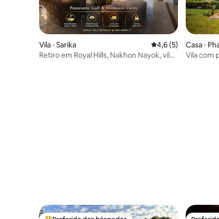
Vila ⋅ Sarika
4,6 de uma avaliação
4,6 (5)
Casa ⋅ Ph
Retiro em Royal Hills, Nakhon Nayok, vila
Vila com 
de luxo de 4 quartos
em Khaoya