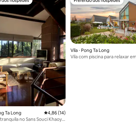
o dos hóspedes
Preferido dos hóspedes
o dos hóspedes
Preferido dos hóspedes
Vila ⋅ Pong Ta Long
Vila com piscina para relaxar e
 média de 5, 7 avaliações
ng Ta Long
4,86 de uma avaliação média de 5, 14 avalia
4,86 (14)
tranquila no Sans Souci Khaoyai
าใหญ่