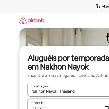
Pular
Algu
para
o
conteúdo
Aluguéis por temporada
em Nakhon Nayok
Encontre e reserve lugares incríveis no Airbnb
Localização
Quando os resultados estiverem disponíveis, expl
Check-in