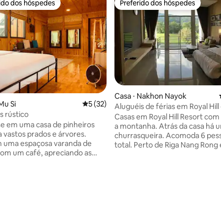
rido dos hóspedes
Preferido dos hóspedes
 melhores preferidos dos hóspedes
Preferido dos hóspedes
Casa ⋅ Nakhon Nayok
média de 5, 22 avaliações
Mu Si
5 de uma avaliação média de 5, 32 avalia
5 (32)
Aluguéis de férias em Royal Hil
s rústico
Nakhon Nayok
Casas em Royal Hill Resort com 
e em uma casa de pinheiros
a montanha. Atrás da casa há 
 vastos prados e árvores.
churrasqueira. Acomoda 6 pes
m uma espaçosa varanda de
total. Perto de Riga Nang Rong
om um café, apreciando as
Dan Dam. A piscina fica em fren
slumbrantes de Khao Yai. No
Ótimo destino para escapar da 
o aroma de pinho e a luz do sol
agitada, a apenas 2 horas de ca
m o espaço aconchegante. As
BKK. Pode desfrutar de uma vi
es incluem unidades de ar
relaxante das montanhas do qui
ado, uma TV de 50 polegadas,
casa está dentro do resort Royal
m banheiro com chuveiro de
Pode acomodar 6 pessoas (4 na
va. A cozinha ao ar livre tem
em colchões extras) Localizaçã