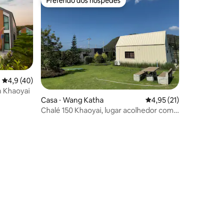
Preferido dos hóspedes
Preferido dos hóspedes
4,9 de uma avaliação média de 5, 40 avaliações
4,9 (40)
m Khaoyai
Casa ⋅ Wang Katha
4,95 de uma avaliação
4,95 (21)
Chalé 150 Khaoyai, lugar acolhedor com
vista para a montanha
ções