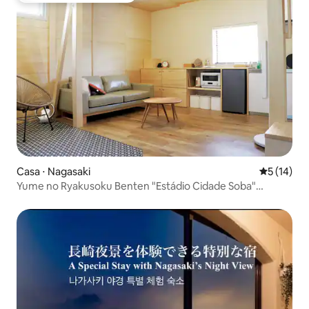
Casa ⋅ Nagasaki
5 de uma a
5 (14)
Yume no Ryakusoku Benten "Estádio Cidade Soba"
Aluguel de sauna privativa