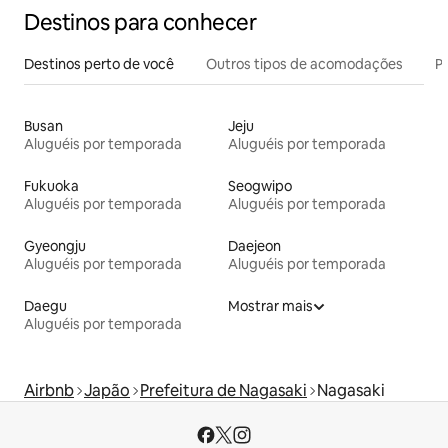
Destinos para conhecer
Destinos perto de você
Outros tipos de acomodações
Pr
Busan
Jeju
Aluguéis por temporada
Aluguéis por temporada
Fukuoka
Seogwipo
Aluguéis por temporada
Aluguéis por temporada
Gyeongju
Daejeon
Aluguéis por temporada
Aluguéis por temporada
Daegu
Mostrar mais
Aluguéis por temporada
Airbnb
Japão
Prefeitura de Nagasaki
Nagasaki