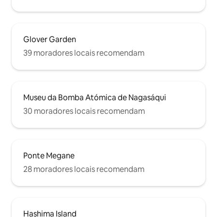
ざいます。 ※近隣住民様への配慮の為、
Máquina de lavar 
【21時以降】のデッキ及びバルコニーの
separada (também
ご利用はご遠慮ください。 【重要】必ず
longa duração ◎)
お読みください 騒音が伴う宴会やイベン
ト目的のご利用は固く禁止させていただ
Glover Garden
きます。 パーティ会場ではございません
39 moradores locais recomendam
ので予めご了承ください。 万が一過度な
騒音 / 室内での喫煙 / 汚損等の著しいマナ
ー違反があった場合、高額な罰金を申し
受けます。 また悪質と判断した場合、即
時ご退室いただきます。 近隣住民の皆様
Museu da Bomba Atómica de Nagasáqui
にご配慮いただき、一般的なホテルと同
じレベルの音量でお過ごしください。 皆
30 moradores locais recomendam
様でルールとマナーをお守りいただきま
すよう何卒お願い申し上げます。 ■ 利用
時間 チェックイン：15:00から23:00まで
チェックアウト：10:00 ※ レイトチェック
Ponte Megane
アウトは固く禁止させていただきます。
※ 滞在前後のお荷物預かりはお断りして
28 moradores locais recomendam
います。 ■ 清掃 当施設はホテルではない
ため、滞在中の清掃及びリネン交換はご
ざいません。 掃除用具と洗濯乾燥機をご
利用ください。 ■ 禁止事項 ・チェックア
ウト時刻を過ぎても退室されていない
Hashima Island