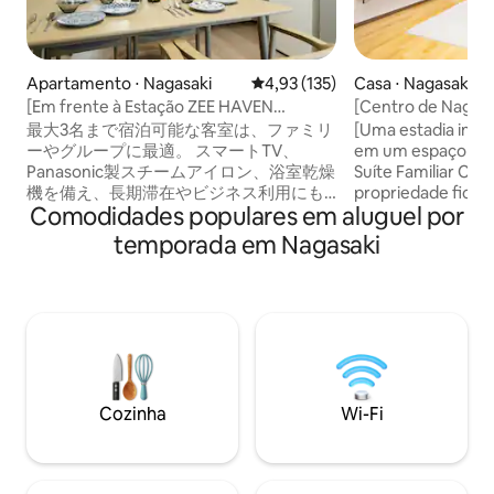
Apartamento ⋅ Nagasaki
4,93 de uma avaliação média de 
4,93 (135)
Casa ⋅ Nagasaki
[Em frente à Estação ZEE HAVEN
[Centro de Nagas
Nagasaki] 4 minutos da Estação Nagasaki
200㎡] Aluguel de 
最大3名まで宿泊可能な客室は、ファミリ
[Uma estadia ines
| 7 minutos a pé do terminal de ônibus
famílias | Cinema 
ーやグループに最適。 スマートTV、
em um espaço de 2
em frente à Estação Nagasaki |
Até 10 pessoas
Panasonic製スチームアイロン、浴室乾燥
Suíte Familiar CocoP
Vencedor do prêmio G Mark Design...
機を備え、長期滞在やビジネス利用にも
propriedade fica a
Comodidades populares em aluguel por
対応します。 バルコニーでは街並みを眺
Ponte Shianbashi e
めながらくつろぎ、ながさきみなとまつ
Chinatown de Shin
temporada em Nagasaki
り期間中は花火鑑賞も可能。 長崎の魅力
localização conve
を、快適さと美しさの中で味わう。 それ
passeios turístico
がZEE HAVEN長崎駅前での滞在です。 ◆
restaurantes. É 
施設情報 延床面積：約40㎡（2LDK） 施
privativa que pode
設タイプ：1室完全貸切 階層：4階（エレ
pessoas.Ideal para
ベーターあり） 宿泊人数：快適：3名｜最
gerações ou viag
大：3名 バス・トイレ別／ウォシュレット
estacionamento gra
完備／浴室乾燥機 ◆ 間取り リビング・寝
que é raro no centro. A espaçosa s
Cozinha
Wi-Fi
室1・寝室2・キッチン・バスルーム・ト
estar, onde até 
イレ ◆ 寝室 寝室1：シングルベッド×2 寝
podem relaxar, c
室2：シングルベッド×1 計：最大3名様分
theater de tela g
◆ キッチン家電 ガスコンロ 2口 冷蔵庫｜
Netflix para uma 