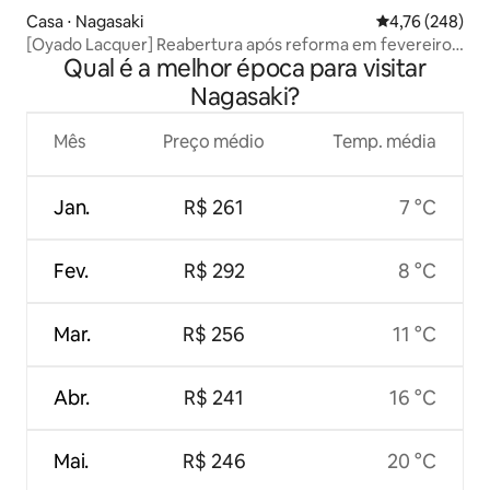
Casa ⋅ Nagasaki
4,76 de uma av
4,76 (248)
[Oyado Lacquer] Reabertura após reforma em fevereiro
Qual é a melhor época para visitar
de 2021! Casa de 80 m² ideal para casais com família!
Nagasaki?
Mês
Preço médio
Temp. média
Jan.
R$ 261
7 °C
Fev.
R$ 292
8 °C
Mar.
R$ 256
11 °C
Abr.
R$ 241
16 °C
Mai.
R$ 246
20 °C