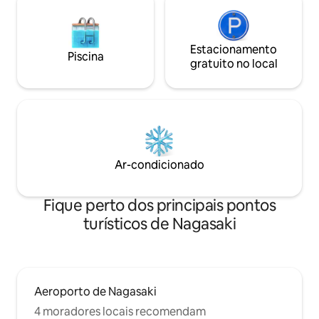
冷凍庫 電気ケトル 電子レンジ ◆ 調理器
cinematográfica.O
具 フライパン 片手鍋 卵焼き器 包丁｜ま
japonês, com o a
な板 フライ返し｜おたま トング｜泡立て
Ryukyu, evoca a c
器 はけ｜へら ピーラー｜はさみ 計量スプ
Estacionamento
proporciona um es
Piscina
ーン｜計量カップ ボウル｜ザル すりおろ
crianças brincar
gratuito no local
し器 ◆ 食器・カトラリー ※基本的な物は
cozinha totalmen
宿泊人数様分をご用意しております。 茶
pode cozinhar, m
碗｜平皿 箸｜スプーン｜フォーク｜ナイ
grandes, garantin
フ ミニスプーン｜フォーク 子供用食器 グ
inesquecível que 
ラス ◆ ランドリー 洗濯機 洗濯洗剤｜洗
um lugar para ficar. < O que você 
濯ピンチ｜ハンガーラック ◆ アメニティ
adorar > ・ 3 minut
※宿泊人数様分をご用意しております。
Chinatown/1 minut
Ar-condicionado
バスタオル｜フェイスタオル 歯ブラシ シ
Permitido animai
ャンプー｜コンディショナー｜ボディソ
gratuito para até 
ープ ◆ その他家電 スマートTV（地上波
reservar) ・Churra
Fique perto dos principais pontos
放送と動画配信サービスをお楽しみいた
fazer reserva, +¥ 5
turísticos de Nagasaki
だけます。 ）※一部サービスはお客様の
velocidade • Proje
アカウント情報が必要です。 スチームア
pronta para Netfli
イロン 掃除機 1部屋完全貸切のため、客
Jogos de tabuleiro
室内の設備はご自由にご利用いただけま
UNO, baralho, etc
す。 なお、同じマンションには他の施設
com fogão de três 
Aeroporto de Nagasaki
もございますので、一階の玄関と廊下で
forno micro-ondas 
はマンションご利用者様に会うことがご
taças de vinho) lo
4 moradores locais recomendam