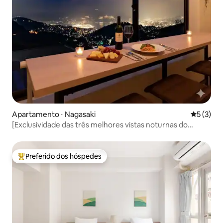
Apartamento ⋅ Nagasaki
5 de uma 
5 (3)
[Exclusividade das três melhores vistas noturnas do
mundo] A única acomodação privada com vista noturna
de Nagasaki | Estacionamento gratuito
Preferido dos hóspedes
Entre os melhores preferidos dos hóspedes