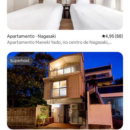
Apartamento ⋅ Nagasaki
4,95 de uma a
4,95 (88)
Apartamento Maneki Yado, no centro de Nagasaki,
apartamento familiar 601
Superhost
Superhost