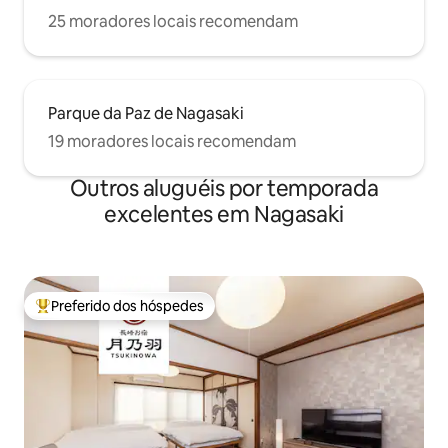
（延滞料金2,750円/15分） ・申請承認前
25 moradores locais recomendam
で延泊希望により退室されていない ・近
隣に迷惑の掛かる騒音（特に21時〜7時）
(罰金33,000円) ・喫煙が発覚した場合
や、室内などに吸い殻を持ち込まれた場
合（罰金55,000円） ・近隣へのゴミの不
Parque da Paz de Nagasaki
法投棄（罰金33,000円） ・ご予約人数よ
19 moradores locais recomendam
り多い人数で宿泊されていた場合
（22,000円 × 超過人数分×宿泊数） ・施
設設備の汚損、破損、持ち帰り（代替品
Outros aluguéis por temporada
購入や修理の費用をご請求） ・敷地内へ
excelentes em Nagasaki
のペットの同伴 ※ 上記行為が見受けられ
た場合は追加料金をお支払いいただきま
す。 ■ 宿泊者情報の提出 宿泊者様全員に
下記情報をご提出いただきます。 ・氏
名、住所、職業、国籍 ・パスポート画像
Preferido dos hóspedes
※ 宿泊に関する法律遵守のためご協力願
Entre os melhores preferidos dos hóspedes
います。 ※ 日本在住のお客様も顔写真付
き身分証のご提出が必要です。 ※ ご提出
いただけないと予約取消となる場合がご
ざいます。 ※ お預かりする個人情報は責
任をもって管理し、第三者へ提供・売
買・共有は一切行いません。 万が一で警
察など法的義務を伴う要請があった場合