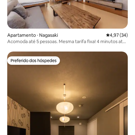
に限り、提出させていたく場合がござい
ます。 ■ その他 ・部屋着はご用意してお
りませんので、ご持参ください。
Apartamento ⋅ Nagasaki
4,97 de uma a
4,97 (34)
Acomoda até 5 pessoas. Mesma tarifa fixa! 4 minutos até
a estação.
Preferido dos hóspedes
Preferido dos hóspedes