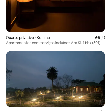
Quarto privativo ⋅ Kohima
5 de uma 
5 (4)
Apartamentos com serviços incluídos Ara Ki. 1 bhk (501)