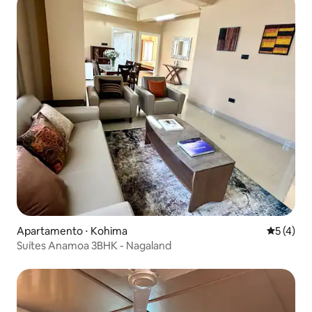
Apartamento ⋅ Kohima
5 de uma 
5 (4)
Suítes Anamoa 3BHK - Nagaland