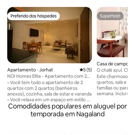
Preferido dos hóspedes
Superhost
Preferido dos hóspedes
Superhost
Casa de campo ⋅ 
Apartamento ⋅ Jorhat
5 de uma avaliação média d
5 (5)
O chalé azul. Cha
quartos e jardim.
NOI Homes Elite - Apartamento com 2
Este charmoso ap
quartos, sala e cozinha + Cozinheiro +
quartos, sala e co
• Você tem todo o apartamento de 2
Zelador 24h
famílias ou para 
quartos com 2 quartos (banheiros
semana. Inclui um
anexos), cozinha, sala de estar e varanda
aconchegantes co
• Você relaxa em um espaço em estilo de
Comodidades populares em aluguel por
banheiros e uma s
teatro com uma TV de 55" • Você fica em
área de estar ao ar 
uma localização privilegiada de Jorhat,
temporada em Nagaland
hóspedes que pro
perto do Mercado Gar Ali, cafés e
correria da cidad
comida de rua • Você chega ao
vila semirrural, a 
aeroporto, ponto de ônibus e estação
Cidade. Desfrute 
ferroviária facilmente • Você usa a