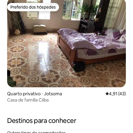
Preferido dos hóspedes
Preferido dos hóspedes
Quarto privativo ⋅ Jotsoma
4,91 de uma a
4,91 (43)
Casa de família Ciiba
Destinos para conhecer
Outros tipos de acomodações