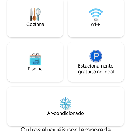
vida rural, jogue j
cozinha, o terraço no telhado e a
de mesa e críquet
máquina de lavar roupa livremente •
futsal a poucos m
Você fica em uma área segura com um
piscina - 800 metr
zelador 24 horas por dia, 7 dias por
Cozinha
Wi-Fi
Center - 2,6 km. F
semana • Você desfruta de Wi-Fi rápido
em todo o • Café da manhã disponível
por Rs. 150,00 por pessoa
Estacionamento
Piscina
gratuito no local
Ar-condicionado
Outros aluguéis por temporada