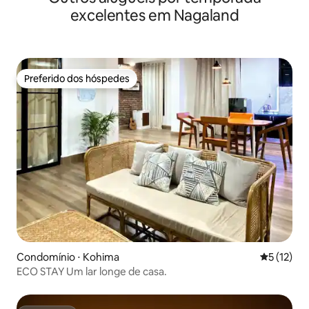
excelentes em Nagaland
Preferido dos hóspedes
Preferido dos hóspedes
Condomínio ⋅ Kohima
5 de uma a
5 (12)
ECO STAY Um lar longe de casa.