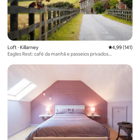
Loft ⋅ Killarney
4,99 de uma av
4,99 (141)
Eagles Rest: café da manhã e passeios privados
disponíveis