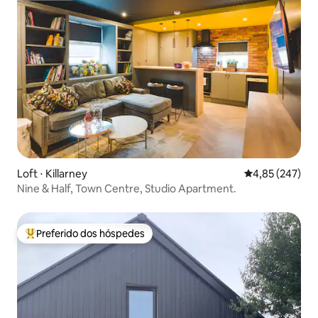
Loft ⋅ Killarney
4,85 de uma av
4,85 (247)
Nine & Half, Town Centre, Studio Apartment.
Preferido dos hóspedes
Entre os melhores preferidos dos hóspedes