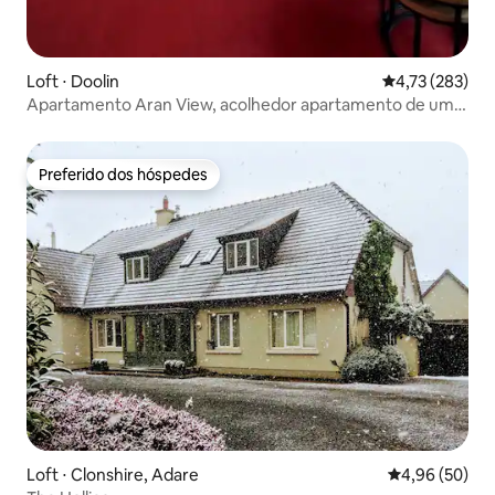
Loft ⋅ Doolin
4,73 de uma av
4,73 (283)
Apartamento Aran View, acolhedor apartamento de um
quarto.
Preferido dos hóspedes
Preferido dos hóspedes
Loft ⋅ Clonshire, Adare
4,96 de uma a
4,96 (50)