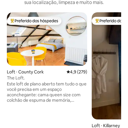
sua localização, limpeza e muito mais.
Preferido dos hóspedes
Preferido dos 
Entre os melhores preferidos dos hóspedes
Entre os melhore
Loft ⋅ County Cork
4,9 de uma avaliação média de 
4,9 (279)
The Loft.
Este loft de plano aberto tem tudo o que
você precisa em um espaço
aconchegante: cama queen size com
colchão de espuma de memória,
cozinha completa, área de estar, smart
TV, Wi-Fi rápido e banheiro com
chuveiro elétrico. Localizado bem na
cidade, você está a poucos passos de
Loft ⋅ Killarney
restaurantes, pubs e lojas - perfeito para