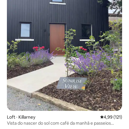
Loft ⋅ Killarney
4,99 de uma av
4,99 (121)
Vista do nascer do sol com café da manhã e passeios
privados