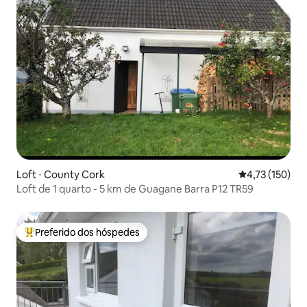
Loft ⋅ County Cork
4,73 de uma av
4,73 (150)
Loft de 1 quarto - 5 km de Guagane Barra P12 TR59
Preferido dos hóspedes
Entre os melhores preferidos dos hóspedes