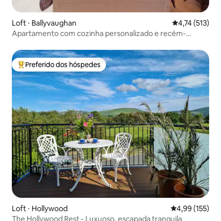
Loft ⋅ Ballyvaughan
4,74 de uma av
4,74 (513)
Apartamento com cozinha personalizado e recém-
reformado
Preferido dos hóspedes
Entre os melhores preferidos dos hóspedes
Loft ⋅ Hollywood
4,99 de uma av
4,99 (155)
The Hollywood Rest - Luxuoso, escapada tranquila