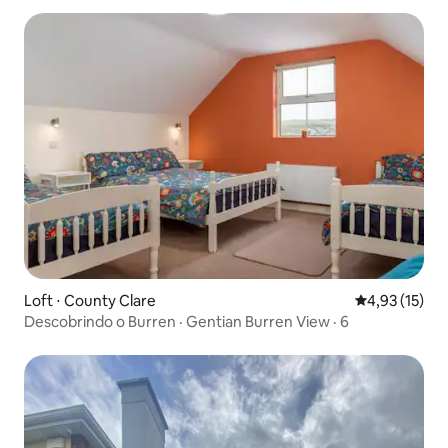
Loft ⋅ County Clare
4,93 de uma a
4,93 (15)
Descobrindo o Burren · Gentian Burren View · 6