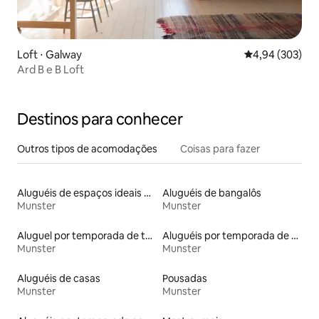
Loft ⋅ Galway
4,94 de uma ava
4,94 (303)
Ard B e B Loft
Destinos para conhecer
Outros tipos de acomodações
Coisas para fazer
Aluguéis de espaços ideais para famílias
Aluguéis de bangalôs
Munster
Munster
Aluguel por temporada de tendas
Aluguéis por temporada de celeiros
Munster
Munster
Aluguéis de casas
Pousadas
Munster
Munster