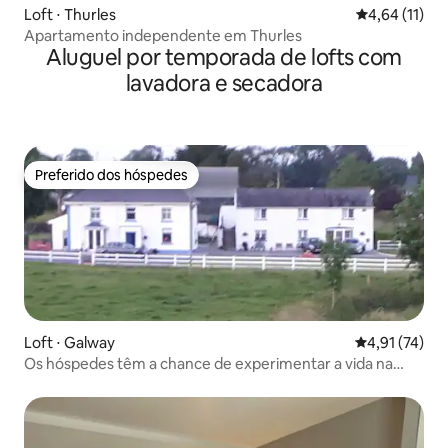
Loft ⋅ Thurles
4,64 de uma a
4,64 (11)
Apartamento independente em Thurles
Aluguel por temporada de lofts com
lavadora e secadora
Preferido dos hóspedes
Preferido dos hóspedes
Loft ⋅ Galway
4,91 de uma a
4,91 (74)
Os hóspedes têm a chance de experimentar a vida na
fazenda.