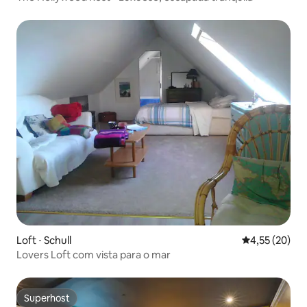
Loft ⋅ Schull
4,55 de uma a
4,55 (20)
Lovers Loft com vista para o mar
Superhost
Superhost