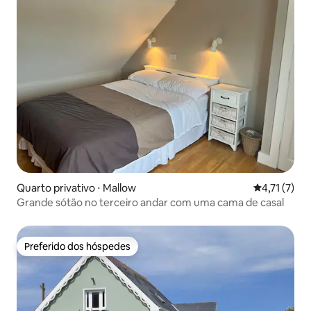
Quarto privativo ⋅ Mallow
4,71 de uma 
4,71 (7)
Grande sótão no terceiro andar com uma cama de casal
Preferido dos hóspedes
Preferido dos hóspedes