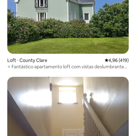
Loft ⋅ County Clare
4,96 de uma av
4,96 (419)
⭐️ Fantástico apartamento loft com vistas deslumbrantes
⭐️