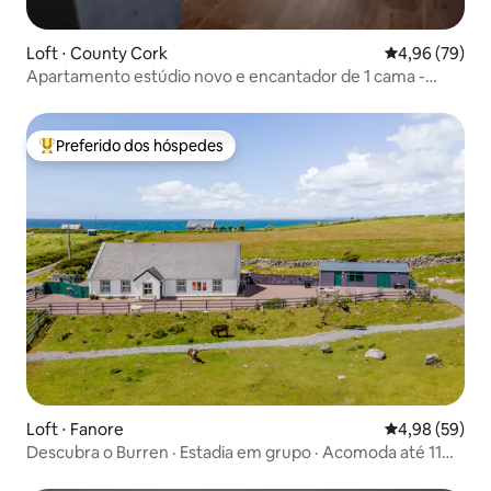
Loft ⋅ County Cork
4,96 de uma a
4,96 (79)
Apartamento estúdio novo e encantador de 1 cama -
Estacionamento gratuito
Preferido dos hóspedes
Entre os melhores preferidos dos hóspedes
Loft ⋅ Fanore
4,98 de uma a
4,98 (59)
Descubra o Burren · Estadia em grupo · Acomoda até 11
pessoas