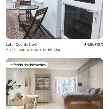
Loft ⋅ County Cork
4,86 de uma av
4,86 (107)
Apartamento estúdio no interior
Preferido dos hóspedes
Preferido dos hóspedes