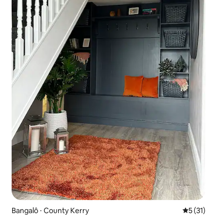
Bangalô ⋅ County Kerry
5 de uma a
5 (31)