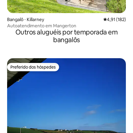
Bangalô ⋅ Killarney
4,91 de uma av
4,91 (182)
Autoatendimento em Mangerton
Outros aluguéis por temporada em
bangalôs
Preferido dos hóspedes
Preferido dos hóspedes