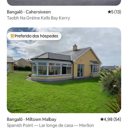
Bangalô ⋅ Cahersiveen
5 de uma a
5 (13)
Taobh Na Gréine Kells Bay Kerry
Preferido dos hóspedes
Entre os melhores preferidos dos hóspedes
Bangalô ⋅ Miltown Malbay
4,98 de uma a
4,98 (54)
Spanish Point — Lar longe de casa — Merlion