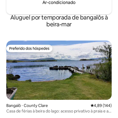
Ar-condicionado
Aluguel por temporada de bangalôs à
beira-mar
Preferido dos hóspedes
Preferido dos hóspedes
Bangalô ⋅ County Clare
4,89 de uma av
4,89 (144)
Casa de férias à beira do lago: acesso privativo à praia e ao
lago