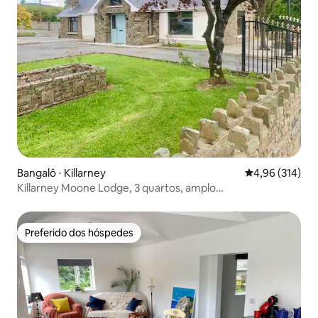
Bangalô ⋅ Killarney
4,96 de uma av
4,96 (314)
Killarney Moone Lodge, 3 quartos, amplo
estacionamento.
Preferido dos hóspedes
Preferido dos hóspedes