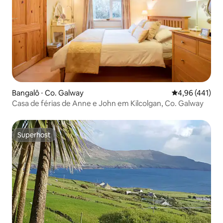
Bangalô ⋅ Co. Galway
4,96 de uma av
4,96 (441)
Casa de férias de Anne e John em Kilcolgan, Co. Galway
Superhost
Superhost