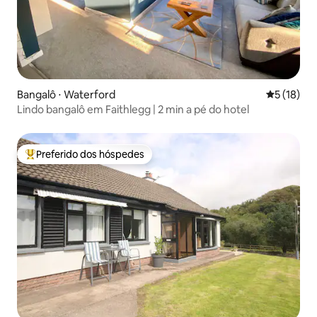
Bangalô ⋅ Waterford
5 de uma a
5 (18)
Lindo bangalô em Faithlegg | 2 min a pé do hotel
Preferido dos hóspedes
Entre os melhores preferidos dos hóspedes