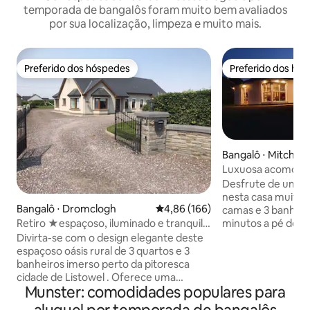
temporada de bangalôs foram muito bem avaliados
por sua localização, limpeza e muito mais.
Preferido dos hóspedes
Preferido dos hó
Preferido dos hóspedes
Preferido dos hó
Bangalô ⋅ Mitchel
Luxuosa acomoda
banheiros Mitche
Desfrute de uma e
nesta casa muito
Bangalô ⋅ Dromclogh
4,86 de uma avaliação média de 
4,86 (166)
camas e 3 banheir
minutos a pé de M
Retiro ★espaçoso, iluminado e tranquilo
Montanhas Galtee,
no campo★
Divirta-se com o design elegante deste
Limerick–Tipperary. Totalme
espaçoso oásis rural de 3 quartos e 3
mobilado com uma
banheiros imerso perto da pitoresca
plano aberto, sala 
cidade de Listowel . Oferece uma
estar, sala de esta
Munster: comodidades populares para
escapadela relaxante no coração do
e quatro quartos d
Condado de Kerry, cheia de belas