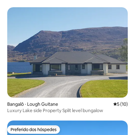
Bangalô ⋅ Lough Guitane
5 de uma a
5 (10)
Luxury Lake side Property Split level bungalow
Preferido dos hóspedes
Preferido dos hóspedes