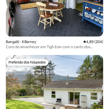
Bangalô ⋅ Killarney
4,89 de uma ava
4,89 (204)
Coro do amanhecer em Tigh Eoin com o canto dos
pássaros
Preferido dos hóspedes
Preferido dos hóspedes