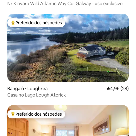
Nr Kinvara Wild Atlantic Way Co. Galway - uso exclusivo
Preferido dos hóspedes
Entre os melhores preferidos dos hóspedes
Bangalô ⋅ Loughrea
4,96 de uma a
4,96 (28)
Casa no Lago Lough Atorick
Preferido dos hóspedes
Entre os melhores preferidos dos hóspedes