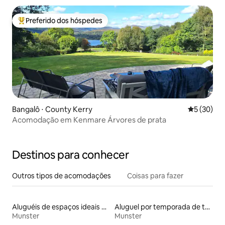
Preferido dos hóspedes
Entre os melhores preferidos dos hóspedes
Bangalô ⋅ County Kerry
5 de uma a
5 (30)
Acomodação em Kenmare Árvores de prata
Destinos para conhecer
Outros tipos de acomodações
Coisas para fazer
Aluguéis de espaços ideais para famílias
Aluguel por temporada de tendas
Munster
Munster