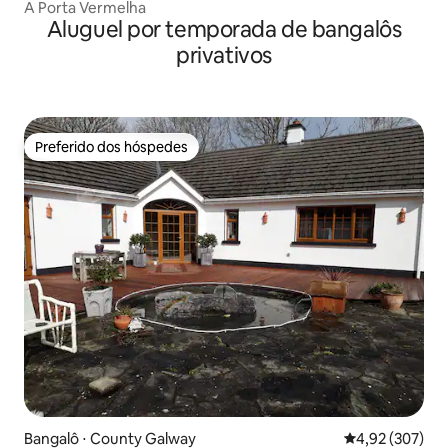
A Porta Vermelha
Aluguel por temporada de bangalôs
privativos
Preferido dos hóspedes
Preferido dos hóspedes
Bangalô ⋅ County Galway
4,92 de uma av
4,92 (307)