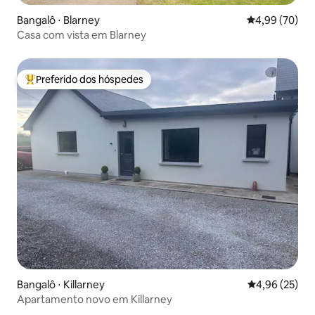
Bangalô ⋅ Blarney
4,99 de uma a
4,99 (70)
Casa com vista em Blarney
Preferido dos hóspedes
Entre os melhores preferidos dos hóspedes
Bangalô ⋅ Killarney
4,96 de uma a
4,96 (25)
Apartamento novo em Killarney