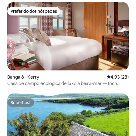
Preferido dos hóspedes
Preferido dos hóspedes
Bangalô ⋅ Kerry
4,93 de uma a
4,93 (28)
Casa de campo ecológica de luxo à beira-mar — Inch
Beach
Superhost
Superhost