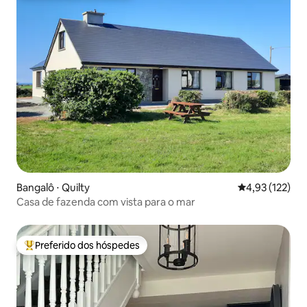
Bangalô ⋅ Quilty
4,93 de uma av
4,93 (122)
Casa de fazenda com vista para o mar
Preferido dos hóspedes
Entre os melhores preferidos dos hóspedes