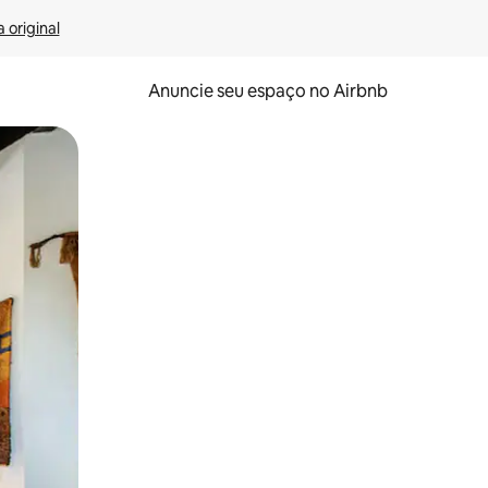
 original
Anuncie seu espaço no Airbnb
 deslizando o dedo na tela.