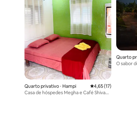
Quarto pr
ra Hampi
O sabor d
Quarto privativo ⋅ Hampi
4,65 de uma avaliação 
4,65 (17)
Casa de hóspedes Megha e Café Shiva
R3