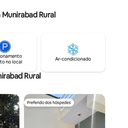
atrimônio
calorosa e fácil acesso a todas as
idade da
principais atrações. Perfeito para quem
 Munirabad Rural
lo e
busca relaxamento e aventura! 🌸
.
ionamento
Ar-condicionado
to no local
irabad Rural
Preferido dos hóspedes
Preferido dos hóspedes