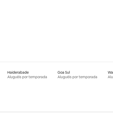
Haiderabade
Goa Sul
Wa
Aluguéis por temporada
Aluguéis por temporada
Al