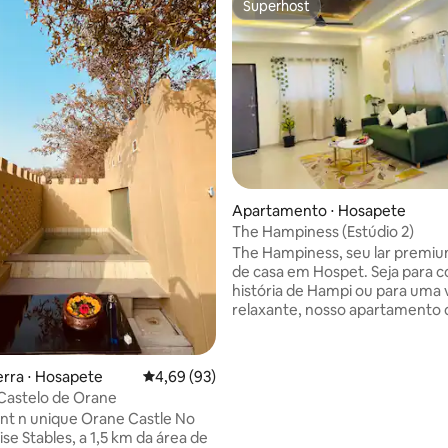
Superhost
Superhost
Apartamento ⋅ Hosapete
The Hampiness (Estúdio 2)
The Hampiness, seu lar premiu
de casa em Hospet. Seja para 
história de Hampi ou para uma
relaxante, nosso apartamento 
designer de 150 m² oferece a
combinação perfeita de luxo 
tranquilidade natural. O Espaç
édia de 5, 136 avaliações
erra ⋅ Hosapete
4,69 de uma avaliação média de 5, 93 avalia
4,69 (93)
apartamento de 2 quartos foi p
Castelo de Orane
com uma filosofia de “de fora p
nt n unique Orane Castle No
dentro”. Com uma localização perfeita
rise Stables, a 1,5 km da área de
em Hospet, estamos a uma cur