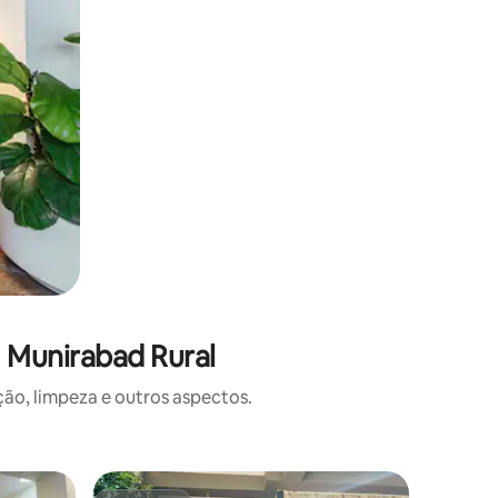
 Munirabad Rural
o, limpeza e outros aspectos.
Casa ⋅ H