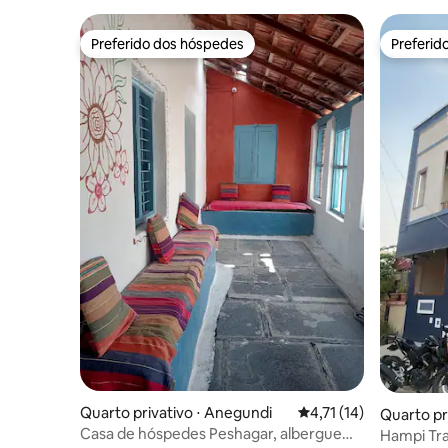
Preferido dos hóspedes
Preferid
Preferido dos hóspedes
Preferid
Quarto privativo ⋅ Anegundi
4,71 de uma avaliação
4,71 (14)
Quarto pr
Casa de hóspedes Peshagar, albergue
Hampi Tr