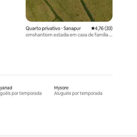
Quarto privativo ⋅ Sanapur
4,76 de uma avaliação
4,76 (33)
omshantiom estadia em casa de família e
café hampi
yanad
Mysore
uguéis por temporada
Aluguéis por temporada