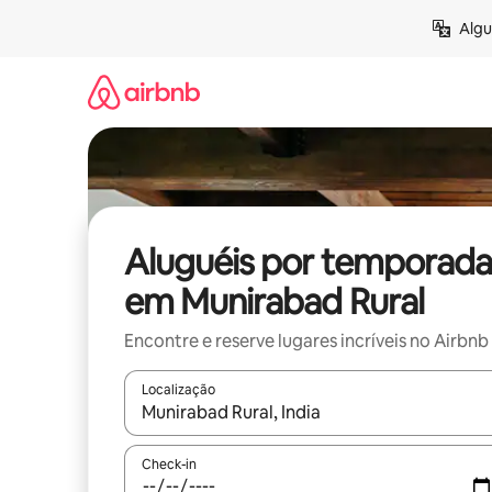
Pular
Algu
para
o
conteúdo
Aluguéis por temporada
em Munirabad Rural
Encontre e reserve lugares incríveis no Airbnb
Localização
Quando os resultados estiverem disponíveis, expl
Check-in