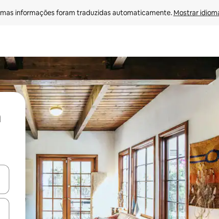
mas informações foram traduzidas automaticamente. 
Mostrar idioma
ore-os usando as seta para cima e para baixo do teclado ou tocando e