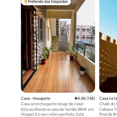
Preferido dos hóspedes
Entre os melhores preferidos dos hóspedes
Casa ⋅ Hosapete
4,96 de uma avaliação m
4,96 (136)
Casa na t
Casa aconchegante longe de casa!
Chalé do 
Esta acolhedora casa de família 2BHK em
Cabana Ti
Hospet é o seu retiro perfeito. Está
final de B