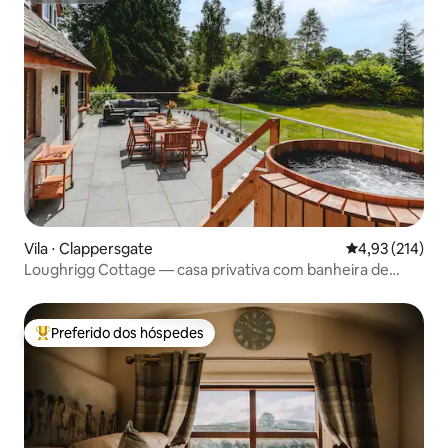
Vila ⋅ Clappersgate
4,93 de uma av
4,93 (214)
Loughrigg Cottage — casa privativa com banheira de
hidromassagem
Preferido dos hóspedes
Entre os melhores preferidos dos hóspedes