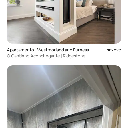
Apartamento ⋅ Westmorland and Furness
Novo lugar
Novo
O Cantinho Aconchegante | Ridgestone