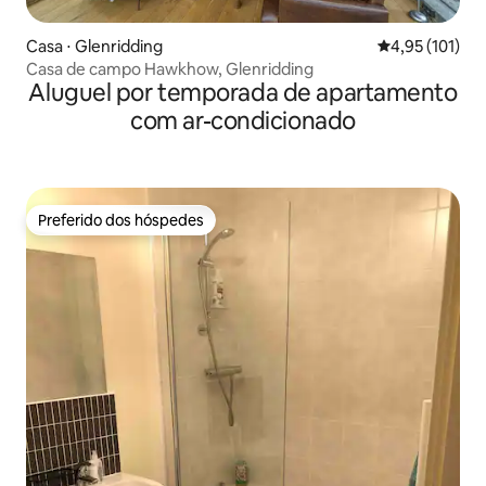
Casa ⋅ Glenridding
4,95 de uma av
4,95 (101)
Casa de campo Hawkhow, Glenridding
Aluguel por temporada de apartamento
com ar-condicionado
Preferido dos hóspedes
Preferido dos hóspedes