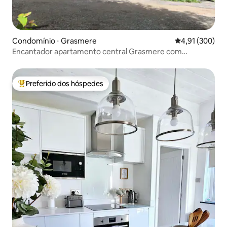
Condomínio ⋅ Grasmere
4,91 de uma av
4,91 (300)
Encantador apartamento central Grasmere com
estacionamento privativo
Preferido dos hóspedes
Entre os melhores preferidos dos hóspedes