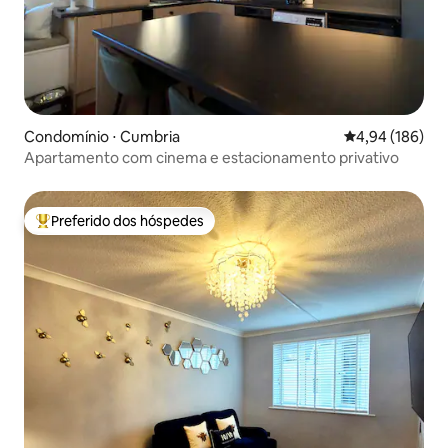
Condomínio ⋅ Cumbria
4,94 de uma av
4,94 (186)
Apartamento com cinema e estacionamento privativo
Preferido dos hóspedes
Entre os melhores preferidos dos hóspedes