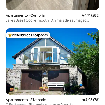
Apartamento ⋅ Cumbria
4,71 de uma av
4,71 (285)
Lakes Base | Cockermouth | Animais de estimação
permitidos
Preferido dos hóspedes
Entre os melhores preferidos dos hóspedes
Apartamento ⋅ Silverdale
4,95 de uma a
4,95 (78)
O Boathouse, Silverdale ideal para 2 adultos