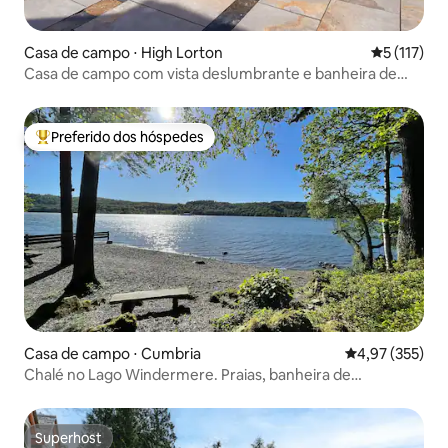
Casa de campo ⋅ High Lorton
5 de uma av
5 (117)
Casa de campo com vista deslumbrante e banheira de
hidromassagem privativa
Preferido dos hóspedes
Entre os melhores preferidos dos hóspedes
Casa de campo ⋅ Cumbria
4,97 de uma av
4,97 (355)
Chalé no Lago Windermere. Praias, banheira de
hidromassagem e sauna.
Superhost
Superhost