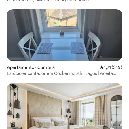
Apartamento ⋅ Cumbria
4,71 de uma av
4,71 (349)
Estúdio encantador em Cockermouth | Lagos | Aceita
animais de estimação