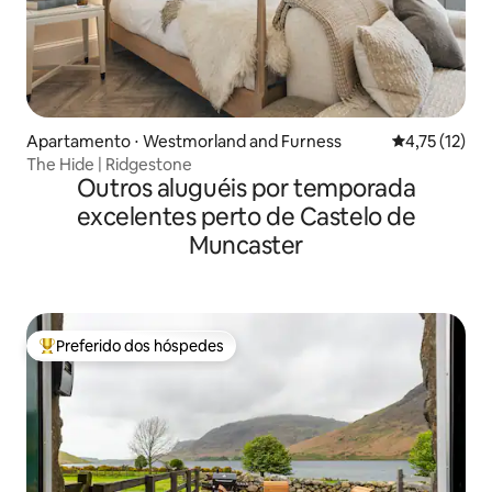
Apartamento ⋅ Westmorland and Furness
4,75 de uma a
4,75 (12)
The Hide | Ridgestone
Outros aluguéis por temporada
excelentes perto de Castelo de
Muncaster
Preferido dos hóspedes
Entre os melhores preferidos dos hóspedes