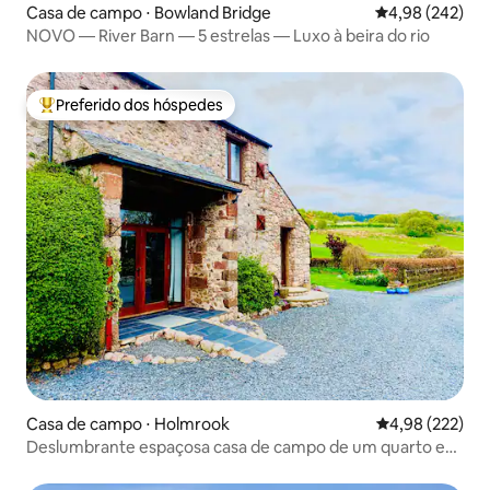
Casa de campo ⋅ Bowland Bridge
4,98 de uma ava
4,98 (242)
NOVO — River Barn — 5 estrelas — Luxo à beira do rio
Preferido dos hóspedes
Entre os melhores preferidos dos hóspedes
Casa de campo ⋅ Holmrook
4,98 de uma av
4,98 (222)
Deslumbrante espaçosa casa de campo de um quarto e
jardim