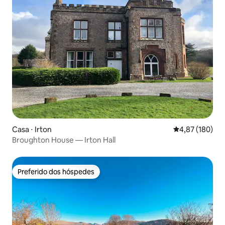
Casa ⋅ Irton
4,87 de uma av
4,87 (180)
Broughton House — Irton Hall
Preferido dos hóspedes
Preferido dos hóspedes