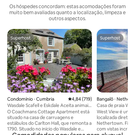
Os hóspedes concordam: estas acomodações foram
muito bem avaliadas quanto a localização, limpeza e
outros aspectos.
Superhost
Superhost
Superhost
Superhost
Condomínio ⋅ Cumbria
4,84 de uma avaliação média de 
4,84 (719)
Bangalô ⋅ Nether
Wasdale Scafell e Eskdale Aceita animais
Casa de praia Wes
de estimação
Cumbria
O Coachmans Cottage Apartment está
West View é uma p
situado na casa de carruagens e
localizada diretam
estábulos do Carlton Hall, que remonta a
Nethertown. Fica em uma área tranquila
1790. Situado no início do Wasdale e
com vistas incríve
Eskdale, somos perfeitos para quem
praia ideal para cã