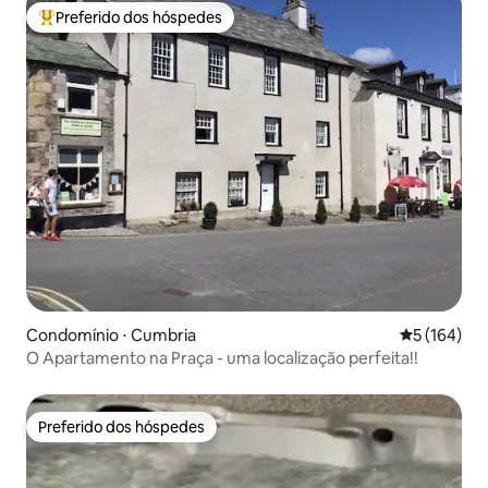
Preferido dos hóspedes
Entre os melhores preferidos dos hóspedes
Condomínio ⋅ Cumbria
5 de uma av
5 (164)
O Apartamento na Praça - uma localização perfeita!!
Preferido dos hóspedes
Preferido dos hóspedes