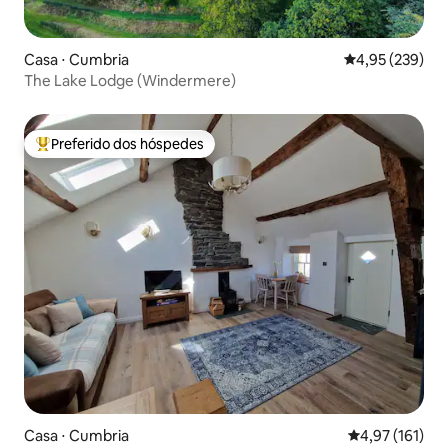
Casa ⋅ Cumbria
4,95 de uma av
4,95 (239)
The Lake Lodge (Windermere)
Preferido dos hóspedes
Entre os melhores preferidos dos hóspedes
Casa ⋅ Cumbria
4,97 de uma av
4,97 (161)