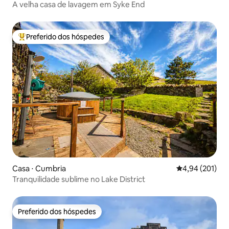
A velha casa de lavagem em Syke End
Preferido dos hóspedes
Entre os melhores preferidos dos hóspedes
Casa ⋅ Cumbria
4,94 de uma av
4,94 (201)
Tranquilidade sublime no Lake District
Preferido dos hóspedes
Preferido dos hóspedes