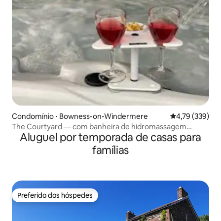
Condomínio ⋅ Bowness-on-Windermere
4,79 de uma av
4,79 (339)
The Courtyard — com banheira de hidromassagem
Aluguel por temporada de casas para
privativa
famílias
Preferido dos hóspedes
Preferido dos hóspedes