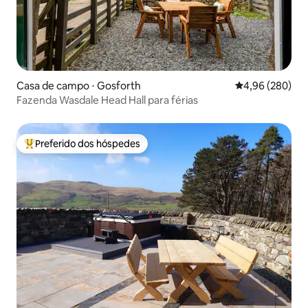
Casa de campo ⋅ Gosforth
4,96 de uma ava
4,96 (280)
Fazenda Wasdale Head Hall para férias
Preferido dos hóspedes
Entre os melhores preferidos dos hóspedes