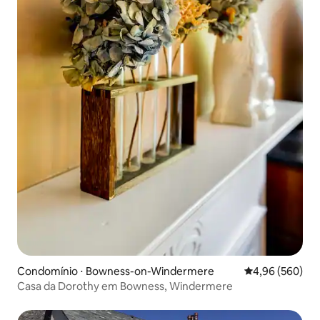
Condomínio ⋅ Bowness-on-Windermere
4,96 de uma ava
4,96 (560)
Casa da Dorothy em Bowness, Windermere