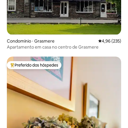
Condomínio ⋅ Grasmere
4,96 de uma av
4,96 (235)
Apartamento em casa no centro de Grasmere
Preferido dos hóspedes
Entre os melhores preferidos dos hóspedes