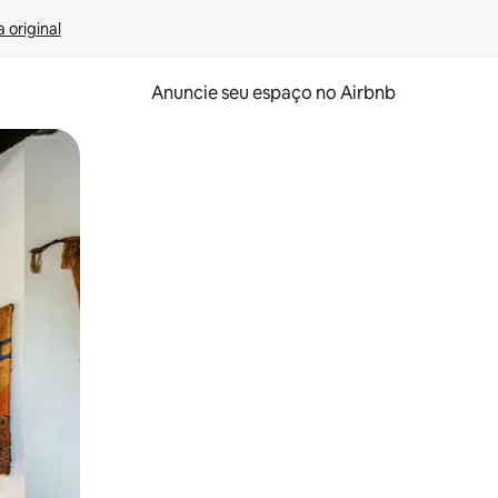
 original
Anuncie seu espaço no Airbnb
 deslizando o dedo na tela.