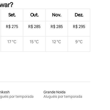
hwar?
Set.
Out.
Nov.
Dez.
R$ 275
R$ 285
R$ 285
R$ 295
17 °C
15 °C
12 °C
9 °C
hikesh
Grande Noida
uguéis por temporada
Aluguéis por temporada