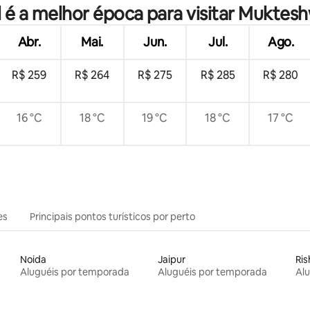
 é a melhor época para visitar Muktes
Abr.
Mai.
Jun.
Jul.
Ago.
R$ 259
R$ 264
R$ 275
R$ 285
R$ 280
16 °C
18 °C
19 °C
18 °C
17 °C
es
Principais pontos turísticos por perto
Noida
Jaipur
Ris
Aluguéis por temporada
Aluguéis por temporada
Al