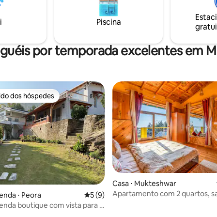
Estac
i
Piscina
gratui
uguéis por temporada excelentes em 
rido dos hóspedes
 melhores preferidos dos hóspedes
Casa ⋅ Mukteshwar
Apartamento com 2 quartos, sa
enda ⋅ Peora
5 de uma avaliação média de 5, 9 avalia
5 (9)
cozinha, em madeira | Projetor,
enda boutique com vista para o
sacada