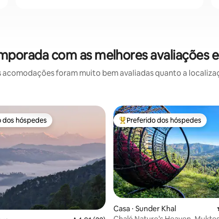
emporada com as melhores avaliações
 acomodações foram muito bem avaliadas quanto a localizaçã
o dos hóspedes
Preferido dos hóspedes
o dos hóspedes
Entre os melhores preferidos d
média de 5, 40 avaliações
Casa ⋅ Sunder Khal
Chalé Nature’s Heaven, Mukte