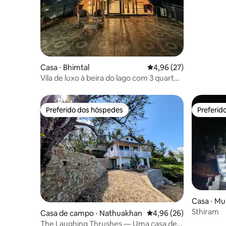
Casa ⋅ Bhimtal
4,96 de uma avaliação 
4,96 (27)
Vila de luxo à beira do lago com 3 quartos
e deck privativo · Bhimtal
Preferido dos hóspedes
Preferid
Preferido dos hóspedes
Preferid
Casa ⋅ M
Sthiram
Casa de campo ⋅ Nathuakhan
4,96 de uma avaliação 
4,96 (26)
The Laughing Thrushes — Uma casa de