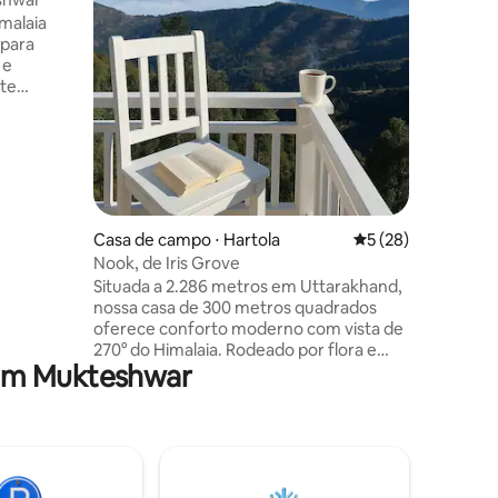
ções
pinho, es
malaia
é natura
 para
unidos. E
 e
aprofund
nte
na magni
m
tempo em
ulos.
Shoonya.
s do
s diários
 arredores
anha,
madeira,
Casa de campo ⋅ Hartola
5 de uma avaliação
5 (28)
uma
Nook, de Iris Grove
ranquilo,
Situada a 2.286 metros em Uttarakhand,
shwar,
nossa casa de 300 metros quadrados
a
oferece conforto moderno com vista de
sais,
270° do Himalaia. Rodeado por flora e
 em Mukteshwar
fauna exuberantes, é uma escapada
serena perto de Kainchi e Mukteshwar
Dham. Desfrute de interiores elegantes,
noites aconchegantes, varandas
panorâmicas e trilhas naturais nas
proximidades. Perfeito para quem busca
paz, famílias e amantes da natureza — o