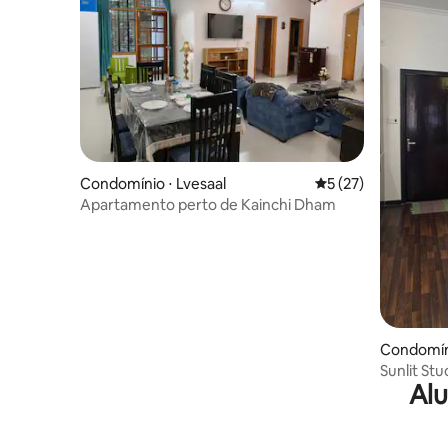
Condomínio ⋅ Lvesaal
5 de uma avaliação 
5 (27)
Apartamento perto de Kainchi Dham
Condomín
Sunlit St
Alu