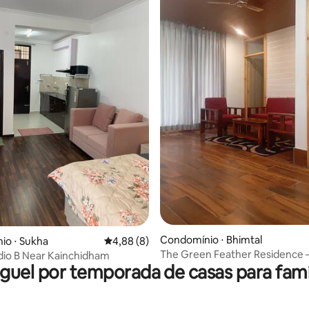
média de 5, 27 avaliações
Condomínio ⋅ Bhimtal
io ⋅ Sukha
4,88 de uma avaliação média de 5, 8 avalia
4,88 (8)
The Green Feather Residence
udio B Near Kainchidham
guel por temporada de casas para famí
Apartamento com 2 quartos, sa
cozinha