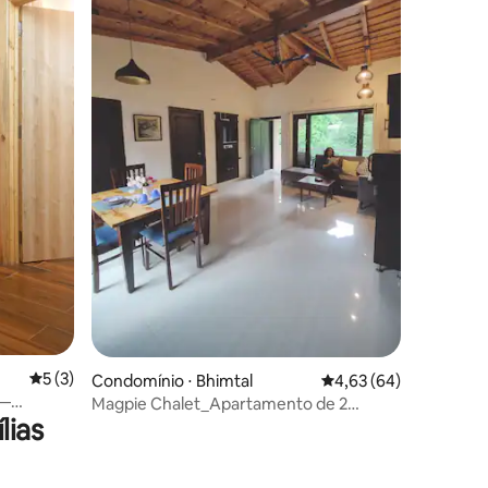
5 de uma avaliação média de 5, 3 avaliações
5 (3)
ções
Condomínio ⋅ Bhimtal
4,63 de uma avaliação
4,63 (64)
 —
Magpie Chalet_Apartamento de 2
lias
la e
quartos_ Bhimtal