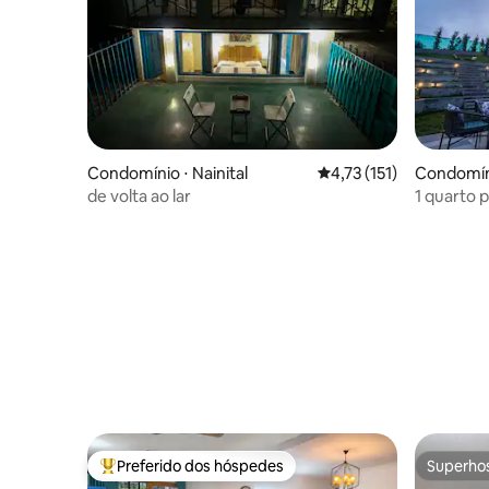
Condomínio ⋅ Nainital
4,73 de uma avaliação 
4,73 (151)
Condomín
de volta ao lar
1 quarto 
vista para
Preferido dos hóspedes
Superho
Entre os melhores preferidos dos hóspedes
Superho