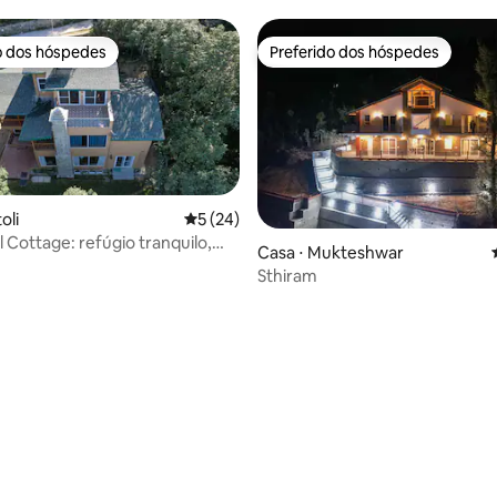
enOak
o dos hóspedes
Preferido dos hóspedes
o dos hóspedes
Preferido dos hóspedes
oli
5 de uma avaliação média de 5, 24 avalia
5 (24)
Cottage: refúgio tranquilo,
Casa ⋅ Mukteshwar
jestosas
Sthiram
média de 5, 15 avaliações