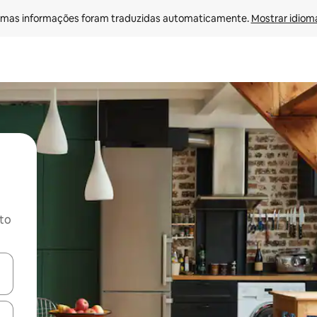
mas informações foram traduzidas automaticamente. 
Mostrar idioma
ito
ore-os usando as seta para cima e para baixo do teclado ou tocando e