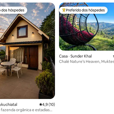
o dos hóspedes
Preferido dos hóspedes
o dos hóspedes
Entre os melhores preferidos d
Casa ⋅ Sunder Khal
Chalé Nature’s Heaven, Mukte
média de 5, 27 avaliações
ukuchiatal
4,9 de uma avaliação média de 5, 10 avalia
4,9 (10)
a fazenda orgânica e estadias