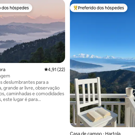
o dos hóspedes
Preferido dos hóspedes
o dos hóspedes
Entre os melhores preferidos d
média de 5, 40 avaliações
ora
4,91 de uma avaliação média de 5, 22 avalia
4,91 (22)
vagem
s deslumbrantes para a
 grande ar livre, observação
ros, caminhadas e comodidades
 este lugar é para
dade e lentidão. Você deve
10 minutos para chegar aqui.
bida de volta. Leia perto de
anelas, aconchegue-se perto
ris, cozinhe na cozinha
e equipada, observe as
Casa de campo ⋅ Hartola