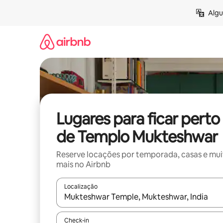
Pular
Algu
para
o
conteúdo
Lugares para ficar perto
de Templo Mukteshwar
Reserve locações por temporada, casas e mu
mais no Airbnb
Localização
Quando os resultados estiverem disponíveis, expl
Check-in