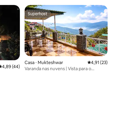
Superhost
Superhost
ções
Casa ⋅ Mukteshwar
4,91 de uma avaliação
4,91 (23)
4,89 de uma avaliação média de 5, 44 avaliações
4,89 (44)
Varanda nas nuvens | Vista para o
Himalaia ao pôr do sol