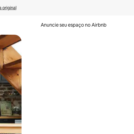
 original
Anuncie seu espaço no Airbnb
 deslizando o dedo na tela.