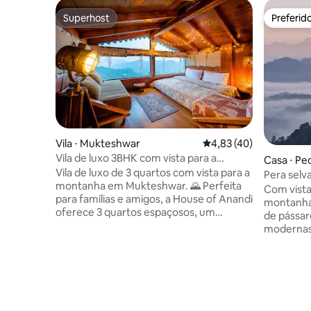
Superhost
Preferid
Superhost
Preferid
Vila ⋅ Mukteshwar
4,83 de uma avaliação 
4,83 (40)
Vila de luxo 3BHK com vista para a
Casa ⋅ Pe
montanha | Fogueira | Gramado
Vila de luxo de 3 quartos com vista para a
Pera sel
montanha em Mukteshwar. 🌄 Perfeita
Com vista
para famílias e amigos, a House of Anandi
montanha,
oferece 3 quartos espaçosos, um
de pássa
aconchegante lounge de madeira no
modernas,
sótão, jardim privativo com fogueira,
tranquili
estacionamento e Wi-Fi de alta
caminhar 
velocidade. 🌋 Tranquila, mas facilmente
Há uma su
acessível a partir da estrada principal, a
grandes j
vila tem vista para florestas serenas e
dos bukha
para o vale. Desfrute de pores do sol
totalment