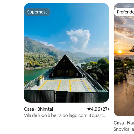
Superhost
Preferid
Superhost
Preferid
Casa ⋅ Bhimtal
4,96 de uma avaliação 
4,96 (27)
Vila de luxo à beira do lago com 3 quartos
e deck privativo · Bhimtal
Casa ⋅ Na
Snovika: 