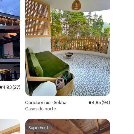
4,93 de uma avaliação média de 5, 27 avaliações
4,93 (27)
Condomínio ⋅ Sukha
4,85 de uma avaliação
4,85 (94)
Casas do norte
Superhost
Superhost