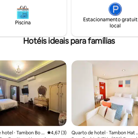
e.
memorable.
Estacionamento gratuit
Piscina
local
Hotéis ideais para famílias
ar
 hotel ⋅ Tambon Bo Y
4,67 de uma avaliação média de 5, 3 avalia
4,67 (3)
Quarto de hotel ⋅ Tambon Hat 