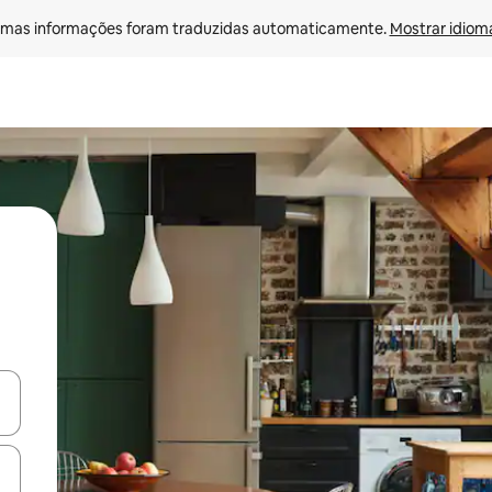
mas informações foram traduzidas automaticamente. 
Mostrar idioma
ore-os usando as seta para cima e para baixo do teclado ou tocando e