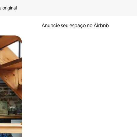
 original
Anuncie seu espaço no Airbnb
 deslizando o dedo na tela.