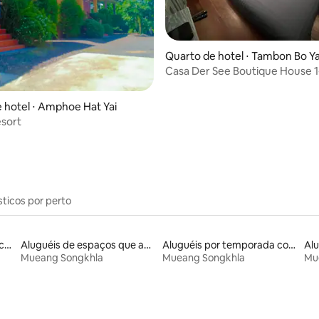
Quarto de hotel ⋅ Tambon Bo Y
g
Casa Der See Boutique House 1
 hotel ⋅ Amphoe Hat Yai
sort
sticos por perto
Locações por temporada com piscina
Aluguéis de espaços que aceitam animais de estimação
Aluguéis por temporada com acesso ao lago
Mueang Songkhla
Mueang Songkhla
Mu