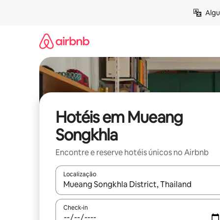
Pular
Algu
para
o
conteúdo
Hotéis em Mueang
Songkhla
Encontre e reserve hotéis únicos no Airbnb
Localização
Quando os resultados estiverem disponíveis, expl
Check-in