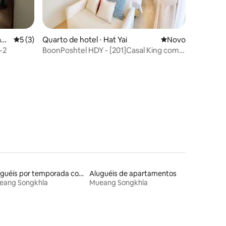
an
5 de uma avaliação média de 5, 3 avaliações
5 (3)
Quarto de hotel ⋅ Hat Yai
Novo lugar para fi
Novo
-2
BoonPoshtel HDY - [201]Casal King com
Varanda
Aluguéis por temporada com café da manhã
Aluguéis de apartamentos
eang Songkhla
Mueang Songkhla