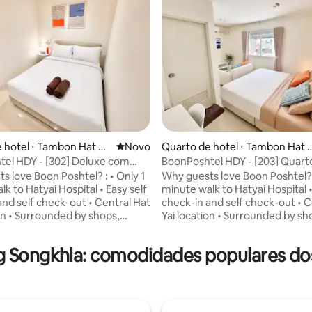
ar
 hotel ⋅ Tambon Hat Ya
Novo lugar para ficar
Novo
Quarto de hotel ⋅ Tambon Hat 
i
el HDY - [302] Deluxe com
BoonPoshtel HDY - [203] Quarto
en de casal
com cama king-size e vista para
s love Boon Poshtel? : • Only 1
Why guests love Boon Poshtel? :
k to Hatyai Hospital • Easy self
minute walk to Hatyai Hospital •
and self check-out • Central Hat
check-in and self check-out • C
ion • Surrounded by shops,
Yai location • Surrounded by sh
ts, and local markets •
restaurants, and local markets 
le, clean, and modern rooms •
Comfortable, clean, and moder
 Songkhla: comodidades populares dos
-speed Wi-Fi • Perfect for short
Free high-speed Wi-Fi • Perfect
ded stays We look forward to
and extended stays We look fo
 you to Boon Poshtel and
welcoming you to Boon Poshte
ake your stay in Hat Yai
helping make your stay in Hat Y
le, convenient, and
comfortable, convenient, and