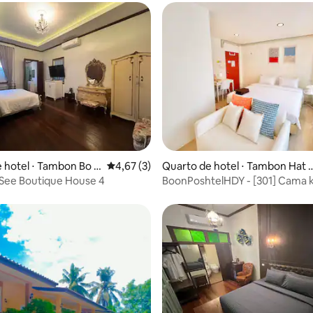
ar
 hotel ⋅ Tambon Bo Y
4,67 de uma avaliação média de 5, 3 avalia
4,67 (3)
Quarto de hotel ⋅ Tambon Hat 
i
See Boutique House 4
BoonPoshtelHDY - [301] Cama k
de casal com sacada