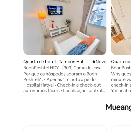
Quarto de hotel ⋅ Tambon Hat Ya
Novo lugar para fic
Novo
Quarto de
i
i
BoonPoshtel HDY - [303] Cama de casal
BoonPosht
king com vista para a cidade
cama que
Por que os hóspedes adoram o Boon
Why guest
Poshtel? : • Apenas 1 minuto a pé do
minute wal
Hospital Hatyai • Check-in e check-out
check-in 
autônomos fáceis • Localização central
Yai locat
em Hat Yai • Cercado por lojas,
restauran
restaurantes e mercados locais •
Comfortab
Mueang
Quartos confortáveis, limpos e
Free high
modernos • Wi-Fi de alta velocidade
and exten
gratuito • Perfeito para estadias curtas e
welcoming
prolongadas Não vemos a hora de
helping m
receber você no Boon Poshtel e ajudar a
comfortab