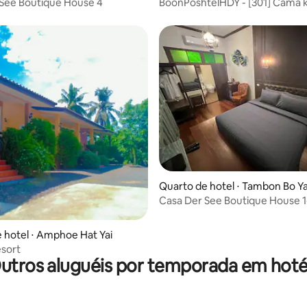
i
See Boutique House 4
BoonPoshtelHDY - [301] Cama k
de casal com sacada
Quarto de hotel ⋅ Tambon Bo Y
g
Casa Der See Boutique House 1
 hotel ⋅ Amphoe Hat Yai
sort
utros aluguéis por temporada em hoté