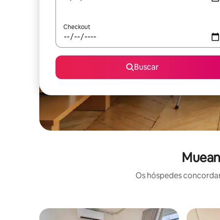
Checkout
Buscar
Mueang
Os hóspedes concordam: