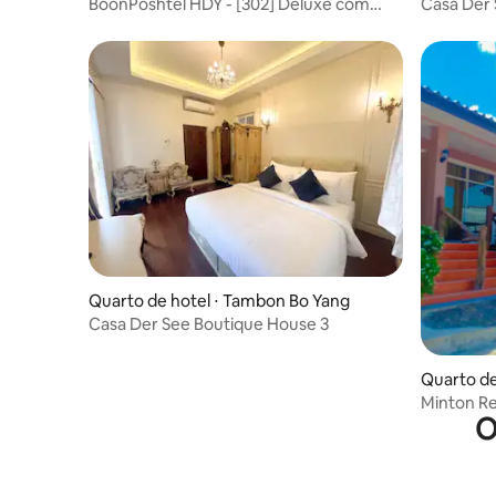
i
ang
BoonPoshtel HDY - [302] Deluxe com
Casa Der 
cama queen de casal
Quarto de hotel ⋅ Tambon Bo Yang
Casa Der See Boutique House 3
Quarto de
Minton Re
O