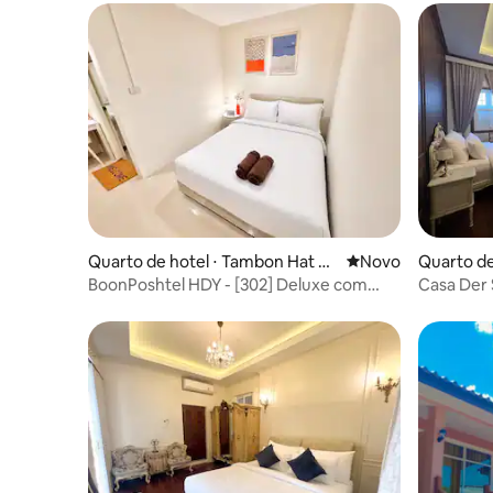
Quarto de hotel ⋅ Tambon Hat Ya
Novo lugar para fic
Novo
Quarto de
i
ang
BoonPoshtel HDY - [302] Deluxe com
Casa Der 
cama queen de casal