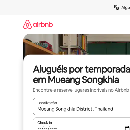
Pular
Algu
para
o
conteúdo
Aluguéis por temporada
em Mueang Songkhla
Encontre e reserve lugares incríveis no Airbnb
Localização
Quando os resultados estiverem disponíveis, expl
Check-in