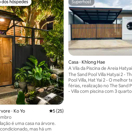
o dos hóspedes
Superhost
o dos hóspedes
Superhost
Casa ⋅ Khlong Hae
média de 5, 69 avaliações
A Vila da Piscina de Areia Hatyai
The Sand Pool Villa Hatyai 2 - T
Pool Villa, Hat Yai 2 - O melhor tempo de
férias, realização no The Sand Po
- Villa com piscina com 3 quarto
banheiros - 1 sala de estar, 1 co
(halal) - Piscina privativa de 3x
com spa, jacuzzi de 3 pontos e 
rvore ⋅ Ko Yo
5 de uma avaliação média de 5, 25 avalia
5 (25)
cachoeira. - TV mini-LED de 75
 ombro
e sistema de TV com luz traseir
ação é uma casa na árvore.
Karaokê com iluminação de dis
 condicionado, mas há um
Entretenimento: YouTube Pre