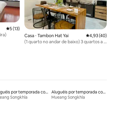
ções
5 de uma avaliação média de 5, 13 avaliações
5 (13)
ira)
Casa ⋅ Tambon Hat Yai
4,93 de uma avaliação
4,93 (40)
(1 quarto no andar de baixo) 3 quartos a 1
min do hospital de Bangkok
Aluguéis por temporada com acesso ao lago
Aluguéis por temporada com café da manhã
eang Songkhla
Mueang Songkhla