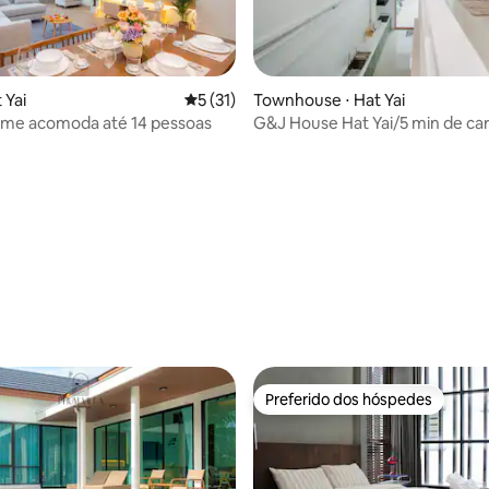
 Yai
5 de uma avaliação média de 5, 31 avalia
5 (31)
Townhouse ⋅ Hat Yai
ome acomoda até 14 pessoas
G&J House Hat Yai/5 min de ca
LeeGardens/1 min do BigC
 média de 5, 3 avaliações
Preferido dos hóspedes
Preferido dos hóspedes