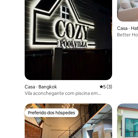
Casa ⋅ Hat
Better H
Casa ⋅ Bangkok
5 de uma avaliação
5 (3)
Vila aconchegante com piscina em
Songkhla
Preferido dos hóspedes
Preferido dos hóspedes