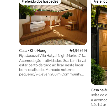
Preferido dos hóspedes
Preferid
Preferido dos hóspedes
Preferid
Casa ⋅ Kho Hong
4,96 de uma avaliação 
4,96 (69)
Fiya Jacuzzi Villa Hatyai NightMarket7-11
2 Estacionamento
Acomodação + atividades. Sua família vai
estar perto de tudo ao ficar neste lugar
bem localizado. Mercado noturno
pequeno/7-Eleven 200 m Community
Mall Hatyai Village, 1 km Central Festival
Hatyai, 5 km Universidade Príncipe de
Songkla 2,8 km Mercado Kimyong/Lee
Casa na á
Garden 3,5 km Big-C Extra 1,6 km Área
Bolsa de
de estar espaçosa Atividades ao ar livre,
A acomod
banheira de hidromassagem,
Não há ar
churrasqueira, parque infantil Ar