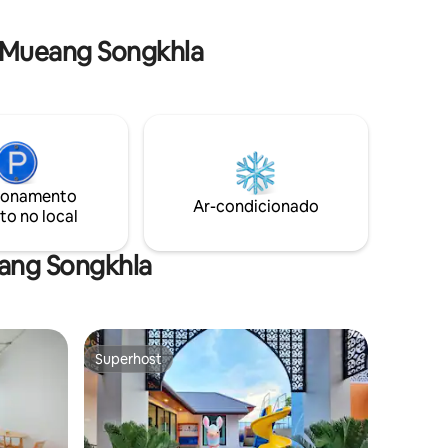
o equilíbrio perfeito entre
ro, mesa
<strong>conveniência e verdadeiro
pongue -
 Mueang Songkhla
relaxamento</strong>. 🌿</p>
echadura
lmente
ionamento
Ar-condicionado
to no local
ang Songkhla
Superhost
Superhost