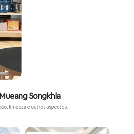
 Mueang Songkhla
o, limpeza e outros aspectos.
Microcas