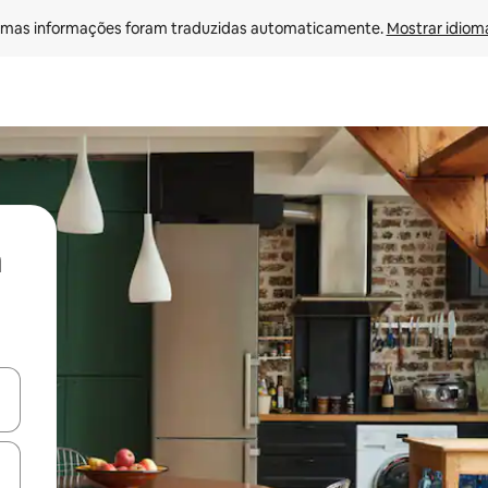
mas informações foram traduzidas automaticamente. 
Mostrar idioma
ore-os usando as seta para cima e para baixo do teclado ou tocando e