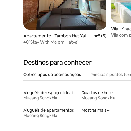
Vila ⋅ Kh
Vila com p
Apartamento ⋅ Tambon Hat Yai
5 de uma avaliação
5 (5)
hóspedes 
401Stay With Me em Hatyai
Destinos para conhecer
Outros tipos de acomodações
Principais pontos turí
Aluguéis de espaços ideais para famílias
Quartos de hotel
Mueang Songkhla
Mueang Songkhla
Aluguéis de apartamentos
Mostrar mais
Mueang Songkhla