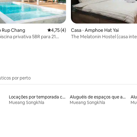
ao Rup Chang
4,75 de uma avaliação média de 5, 4 avalia
4,75 (4)
Casa ⋅ Amphoe Hat Yai
iscina privativa 5BR para 21
The Melatonin Hostel (casa inte
 média de 5, 5 avaliações
na cidade de Songkhla
sticos por perto
Locações por temporada com piscina
Aluguéis de espaços que aceitam animais de estimação
Mueang Songkhla
Mueang Songkhla
Mu