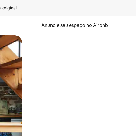
 original
Anuncie seu espaço no Airbnb
 deslizando o dedo na tela.