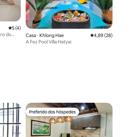
ções
5 de uma avaliação média de 5, 4 avaliações
5 (4)
rro do
Casa ⋅ Khlong Hae
4,89 de uma avaliação
4,89 (28)
A Fez Pool Villa Hatyai
Preferido dos hóspedes
Preferido dos hóspedes