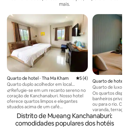
mais.
Quarto de hotel ⋅ Tha Ma Kham
5 de uma avaliação média d
5 (4)
Quarto de hotel ⋅
Quarto duplo acolhedor em local
Quarto de luxo e
privilegiado em Kanchanaburi
🌿Refugie-se em um recanto sereno no
the River Life
Os quartos dispõe
coração de Kanchanaburi. Nosso hotel
banheiros privativo
oferece quartos limpos e elegantes
ou para o rio. Cad
situados acima de um café
varanda, terraço o
aconchegante e uma relaxante loja de
Distrito de Mueang Kanchanaburi:
uma estadia agrad
massagens tailandesas, oferecendo
desfrutam de um te
comodidades populares dos hotéis
tudo o que você precisa para uma
jardim exuberante
estadia rejuvenescedora. 🛏️Seu quarto