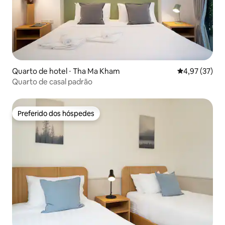
Quarto de hotel ⋅ Tha Ma Kham
4,97 de uma a
4,97 (37)
Quarto de casal padrão
Preferido dos hóspedes
Preferido dos hóspedes