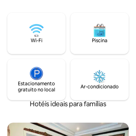
gratuito. As como
privativo - Espaço bem iluminado e com
incluem um lounge
ar-condicionado com cama queen ou
pacotes de bem-es
duas camas de solteiro confortáveis -
refeições e recep
Banheiro privativo com chuveiro quente
Localizado em Sai Y
e comodidades básicas - Janelas
da cachoeira Saiyo
grandes ou varanda com vista para o
Hellfire Pass Muse
jardim ou para a rua - Wi-Fi de alta
Wi-Fi
Piscina
caverna Lawa e o 
velocidade, smart TV e uma pequena
Batalha dos Nove E
escrivaninha adequada para trabalho
Estacionamento
Ar-condicionado
gratuito no local
Hotéis ideais para famílias