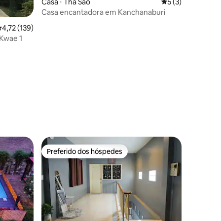
Casa ⋅ Tha Sao
5 de uma avaliaçã
5 (3)
Casa encantadora em Kanchanaburi
,72 de uma avaliação média de 5, 139 avaliações
4,72 (139)
 Kwae 1
ções
Preferido dos hóspedes
Preferido dos hóspedes