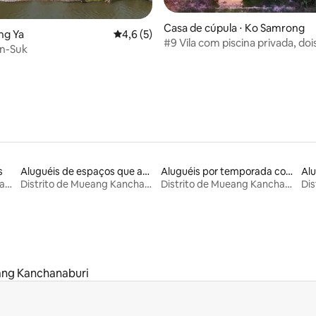
média de 5, 36 avaliações
Casa de cúpula ⋅ Ko Samrong
ng Ya
4,6 de uma avaliação média de 5, 5 avalia
4,6 (5)
#9 Vila com piscina privada, doi
an-Suk
cúpula e tenda
s
Aluguéis de espaços que aceitam animais de estimação
Aluguéis por temporada com banheira de hidromassagem
Distrito de Mueang Kanchanaburi
Distrito de Mueang Kanchanaburi
Distrito de Mueang Kanchanaburi
ang Kanchanaburi