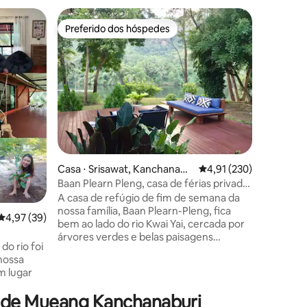
Contêiner
Preferido dos hóspedes
Prefe
Preferido dos hóspedes
Entre o
a Makha
How Hide
do rio Kw
Fuja da a
abraço s
Homestay
Tha Makh
acomodaç
contêine
harmonios
você est
romântica
ções
Casa ⋅ Srisawat, Kanchanabu
4,91 de uma avaliação 
4,91 (230)
experiên
ri
How Hide
Baan Plearn Pleng, casa de férias privada
perfeito
à beira-mar
A casa de refúgio de fim de semana da
conforto 
nossa família, Baan Plearn-Pleng, fica
4,97 de uma avaliação média de 5, 39 avaliações
4,97 (39)
ideal par
bem ao lado do rio Kwai Yai, cercada por
Kanchana
árvores verdes e belas paisagens
do rio foi
naturais de montanhas, floresta e rio.
nossa
Localizada em 2 acres de terra, nossa
casa está em estilo moderno de casa de
vidro com vista panorâmica da natureza.
 de Mueang Kanchanaburi
r com a
Você pode desfrutar de natação e