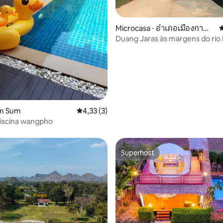
 média de 5, 3 avaliações
Microcasa ⋅ อำเภอเมืองกาญจ
4
นบุรี
Duang Jaras às margens do rio
um Sum
4,33 de uma avaliação média de 5, 3 avalia
4,33 (3)
piscina wangpho
Superhost
Superhost