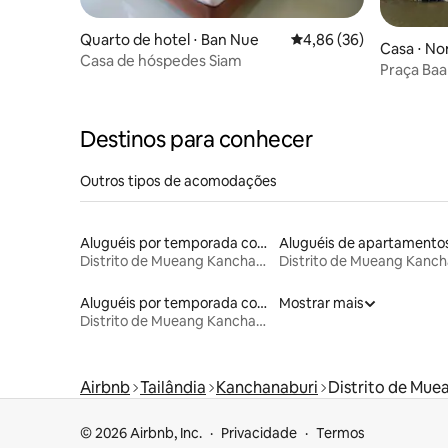
Quarto de hotel ⋅ Ban Nue
4,86 de uma avaliação 
4,86 (36)
Casa ⋅ No
Casa de hóspedes Siam
Praça Ba
Destinos para conhecer
Outros tipos de acomodações
Aluguéis por temporada com acesso ao lago
Aluguéis de apartamento
Distrito de Mueang Kanchanaburi
Aluguéis por temporada com caiaque
Mostrar mais
Distrito de Mueang Kanchanaburi
Airbnb
Tailândia
Kanchanaburi
Distrito de Mue
© 2026 Airbnb, Inc.
Privacidade
Termos