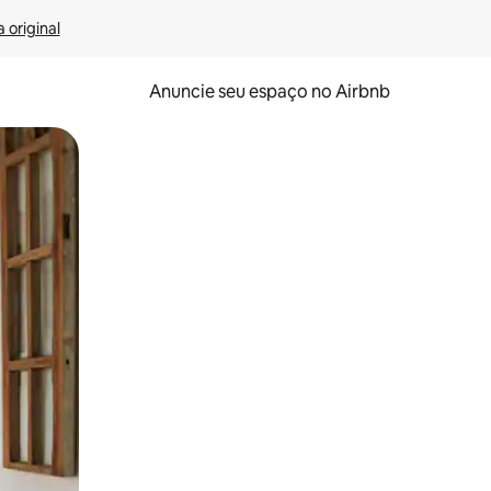
 original
Anuncie seu espaço no Airbnb
 deslizando o dedo na tela.