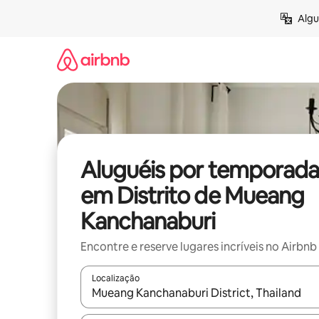
Pular
Algu
para
o
conteúdo
Aluguéis por temporada
em Distrito de Mueang
Kanchanaburi
Encontre e reserve lugares incríveis no Airbnb
Localização
Quando os resultados estiverem disponíveis, expl