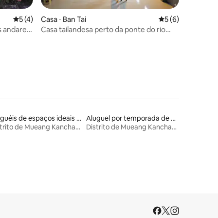
5 de uma avaliação média de 5, 4 avaliações
5 (4)
Casa ⋅ Ban Tai
5 de uma avaliaçã
5 (6)
ções
s andares,
Casa tailandesa perto da ponte do rio
Kwai
Aluguéis de espaços ideais para famílias
Aluguel por temporada de casas de hóspedes
Distrito de Mueang Kanchanaburi
Distrito de Mueang Kanchanaburi