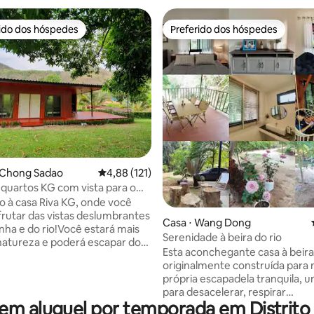
rido dos hóspedes
Preferido dos hóspedes
 melhores preferidos dos hóspedes
Preferido dos hóspedes
média de 5, 16 avaliações
 Chong Sadao
4,88 de uma avaliação média de 5, 121 avalia
4,88 (121)
 quartos KG com vista para o
rto de Erawan Falls)
 à casa Riva KG, onde você
rutar das vistas deslumbrantes
Casa ⋅ Wang Dong
ha e do rio!Você estará mais
Serenidade à beira do rio
natureza e poderá escapar do
Esta aconchegante casa à beira 
o lugar está
originalmente construída para 
o em Kanchanaburi, a cerca de 3
própria escapadela tranquila, um lugar
carro de Bangkok. Estamos a
para desacelerar, respirar
55 quilômetros da cidade e a
em aluguel por temporada em Distrito
profundamente e se reconecta
s da estrada principal, o que