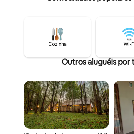
de estar amplos e iluminados deixam
torna nos
entrar a luz natural, enquanto a cozinha
privado! Oferecemos aluguel gratuito de
totalmente equipada está pronta para
caiaque, 
refeições compartilhadas e risos. Você
bicicleta
não é apenas um hóspede, você está
hospedam
entre amigos.
Cozinha
Wi-F
Outros aluguéis por