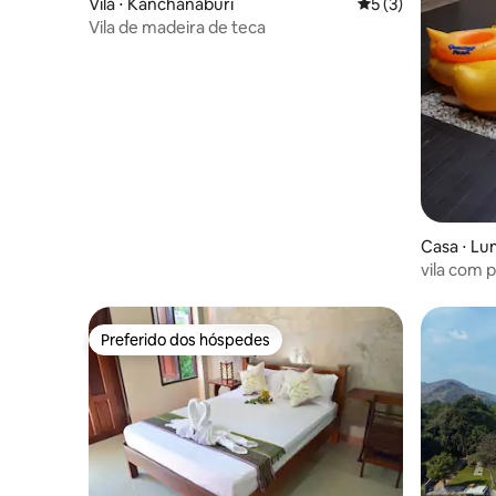
Vila ⋅ Kanchanaburi
5 de uma avaliação
5 (3)
Vila de madeira de teca
Casa ⋅ L
vila com 
Preferido dos hóspedes
Preferido dos hóspedes