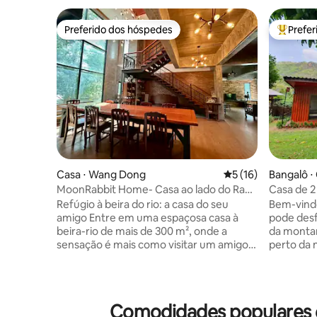
Preferido dos hóspedes
Prefe
Preferido dos hóspedes
Entre os
Casa ⋅ Wang Dong
5 de uma avaliação 
5 (16)
Bangalô ⋅
MoonRabbit Home- Casa ao lado do Ram
Casa de 2
Riverside Retreats
jardim (pe
Refúgio à beira do rio: a casa do seu
Bem-vindo
amigo Entre em uma espaçosa casa à
pode desf
beira-rio de mais de 300 m², onde a
da montan
sensação é mais como visitar um amigo
perto da 
do que fazer check-in em uma
caos da cidade. Noss
acomodação. Situada ao longo de uma
localizad
margem tranquila e cercada pela
horas de 
natureza, esta casa recebe você para
cerca de 
Comodidades populares 
desacelerar e se sentir em casa. Espaços
600 metro