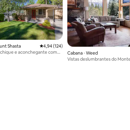
unt Shasta
4,94 de uma avaliação média de 5, 124 avalia
4,94 (124)
 chique e aconchegante com
Cabana ⋅ Weed
o central
Vistas deslumbrantes do Monte
Refúgio privativo de 5 acres
média de 5, 83 avaliações