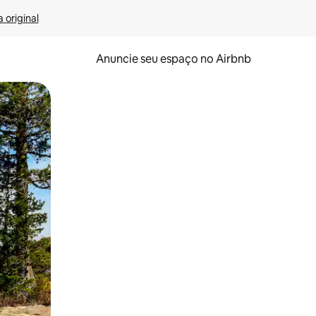
 original
Anuncie seu espaço no Airbnb
 deslizando o dedo na tela.