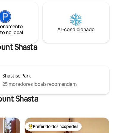
Ski Park e deliciosos restaurantes
escondidos. A cabana oferece uma
banheira de hidromassagem privada
após um dia divertido de caminhadas ou
ionamento
esqui. Encontrada na base do Castelo
Ar-condicionado
to no local
Crags, esta cabana pode acomodar
quem quiser desfrutar de uma
escapadela memorável na montanha!
ount Shasta
Shastise Park
25 moradores locais recomendam
ount Shasta
Preferido dos hóspedes
os hóspedes
Entre os melhores preferidos dos hóspedes