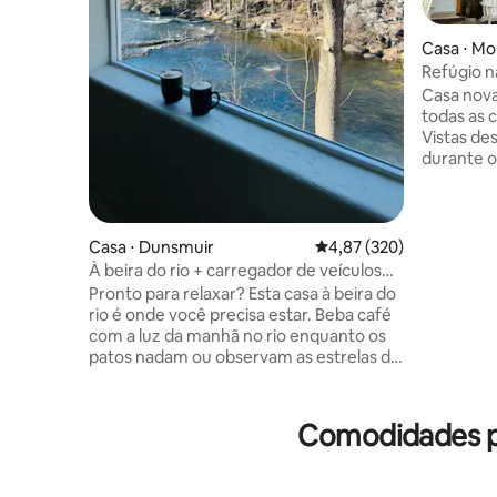
Casa ⋅ Mo
Refúgio 
deslumbr
Casa nova
todas as 
Vistas de
durante o
se delicia
desfrute 
privativo
grandes d
Casa ⋅ Dunsmuir
4,87 de uma avaliação m
4,87 (320)
longo mer
À beira do rio + carregador de veículos
montanhas. Apenas 5 minutos d
elétricos | A minutos de cachoeiras
Pronto para relaxar? Esta casa à beira do
da cidade
rio é onde você precisa estar. Beba café
supercar
com a luz da manhã no rio enquanto os
de trilha
patos nadam ou observam as estrelas do
porta. Nos
seu deck privativo. Desfrute de vistas
Gnome, ch
através de janelas pitorescas em todos
privado. 
os ambientes enquanto se conecta ao
Comodidades p
Wi-Fi de alta velocidade. Descomprima
no quintal gramado junto às árvores
frutíferas. Passeie até a histórica cidade