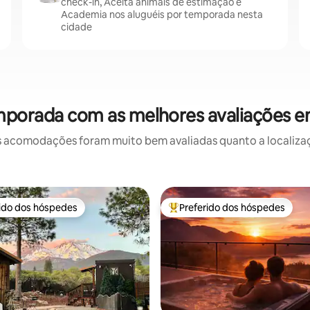
check-in, Aceita animais de estimação e
Academia nos aluguéis por temporada nesta
cidade
mporada com as melhores avaliações 
 acomodações foram muito bem avaliadas quanto a localizaçã
rido dos hóspedes
Preferido dos hóspedes
 melhores preferidos dos hóspedes
Entre os melhores preferidos d