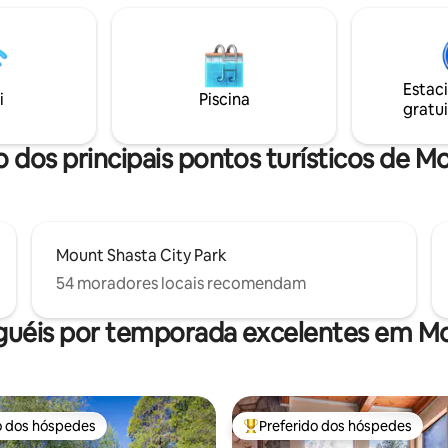
Estac
i
Piscina
gratui
o dos principais pontos turísticos de M
Mount Shasta City Park
54 moradores locais recomendam
guéis por temporada excelentes em M
o dos hóspedes
Preferido dos hóspedes
o dos hóspedes
Entre os melhores preferidos d