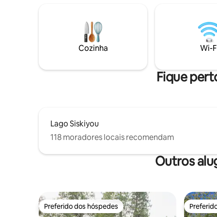
ferroviária de Dunsmuir's Bee Kind
Bakery ou Cafe Maddalena. Cachoeiras
locais e parques estaduais estão a uma
curta distância de carro. Ideal para
veículos elétricos: 2 horas grátis; sessões
Cozinha
Wi-F
com taxa fixa por meio da Central de
Resoluções.
Fique pert
Lago Siskiyou
118 moradores locais recomendam
Outros alu
Preferido dos hóspedes
Preferid
Preferido dos hóspedes
Preferid