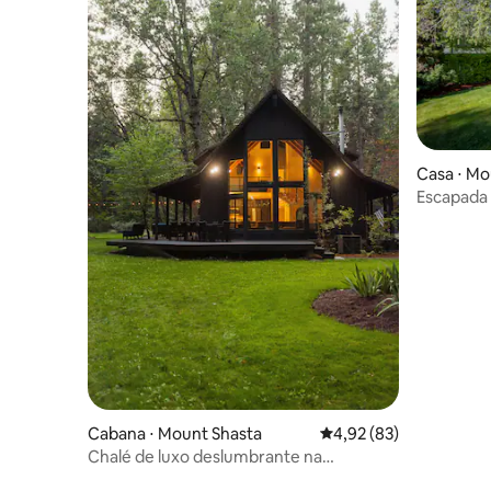
Casa ⋅ Mo
Escapada
localizaçã
Cabana ⋅ Mount Shasta
4,92 de uma avaliação 
4,92 (83)
Chalé de luxo deslumbrante na
montanha — Monte Shasta