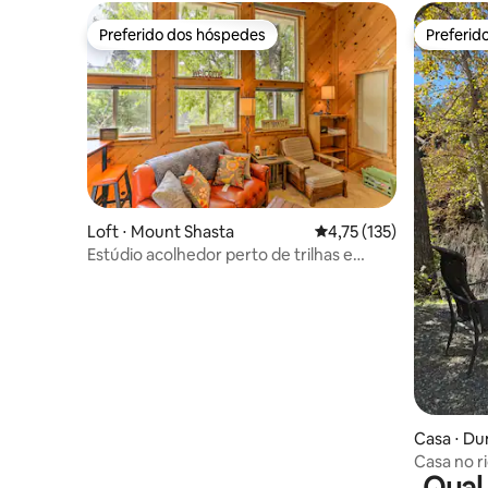
Preferido dos hóspedes
Preferid
Preferido dos hóspedes
Preferid
Loft ⋅ Mount Shasta
4,75 de uma avaliação m
4,75 (135)
Estúdio acolhedor perto de trilhas e
esqui, caminhe até o centro
Casa ⋅ Du
Casa no r
Qual 
animais d