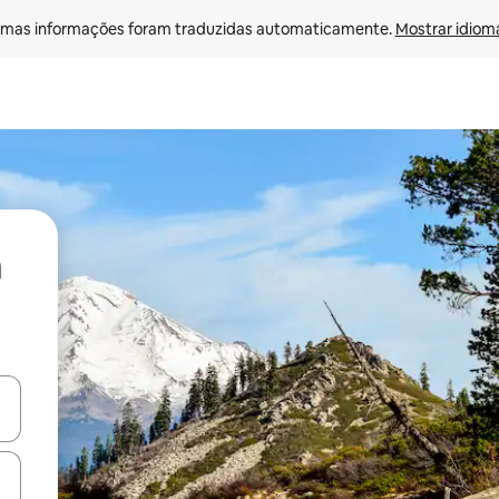
mas informações foram traduzidas automaticamente. 
Mostrar idioma
ore-os usando as seta para cima e para baixo do teclado ou tocando e