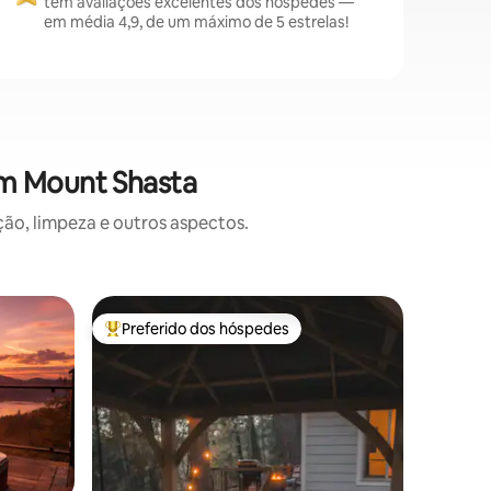
têm avaliações excelentes dos hóspedes —
em média 4,9, de um máximo de 5 estrelas!
em Mount Shasta
o, limpeza e outros aspectos.
Casa ⋅ D
Preferido dos hóspedes
Preferi
os hóspedes
Entre os melhores preferidos dos hóspedes
Preferi
Casa de 
cedro
Descubra
campo fa
no coraçã
de Dunsmuir. Este reti
espaços 
organiza
crianças e 