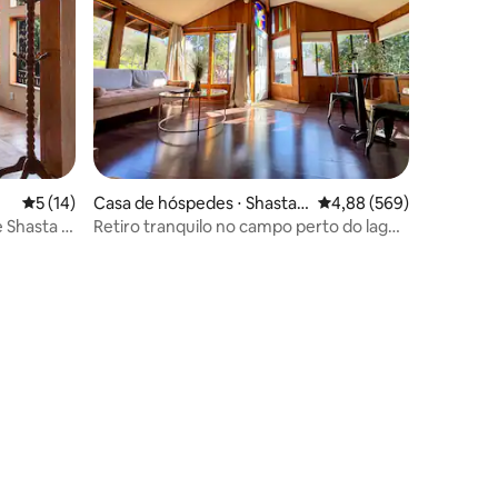
ções
5 de uma avaliação média de 5, 14 avaliações
5 (14)
Casa de hóspedes ⋅ Shasta L
4,88 de uma avaliação m
4,88 (569)
ake
 Shasta |
Retiro tranquilo no campo perto do lago
Shasta e caminhadas