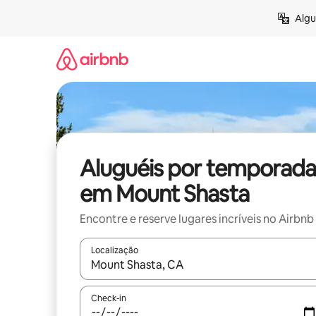
Pular
Algu
para
o
conteúdo
Aluguéis por temporada
em Mount Shasta
Encontre e reserve lugares incríveis no Airbnb
Localização
Quando os resultados estiverem disponíveis, expl
Check-in