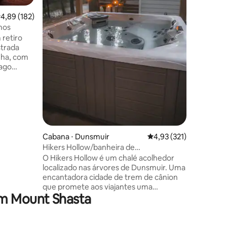
trás e sej
,89 de uma avaliação média de 5, 182 avaliações
4,89 (182)
encantador e 
ções
hos
comodida
retiro
restauran
strada
cachoeira
nha, com
apenas 1
lago
esqui Sha
 para a
refúgio p
 em 140
cada, sem
ído da
vacidade,
. Ideal
rios,
Cabana ⋅ Dunsmuir
4,93 de uma avaliação 
4,93 (321)
pequenas
Hikers Hollow/banheira de
quila
hidromassagem/fogueira/aceita animais
O Hikers Hollow é um chalé acolhedor
de estimação
localizado nas árvores de Dunsmuir. Uma
trabalhar
encantadora cidade de trem de cânion
que promete aos viajantes uma
m Mount Shasta
experiência verdadeiramente única e
relaxante. Perto de pesca com mosca de
classe mundial, cachoeiras, rios,
mountain bike, trilhas para caminhadas,