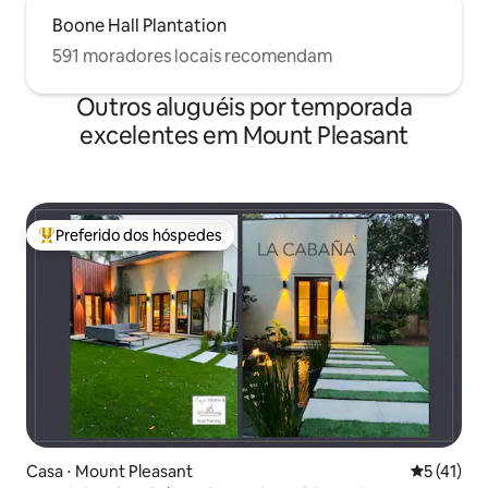
Boone Hall Plantation
591 moradores locais recomendam
Outros aluguéis por temporada
excelentes em Mount Pleasant
Preferido dos hóspedes
Entre os melhores preferidos dos hóspedes
Casa ⋅ Mount Pleasant
5 de uma a
5 (41)