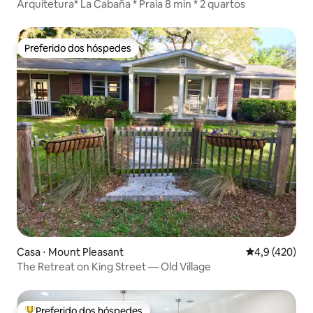
Arquitetura* La Cabaña * Praia 8 min * 2 quartos
Preferido dos hóspedes
Preferido dos hóspedes
Casa ⋅ Mount Pleasant
4,9 de uma av
4,9 (420)
The Retreat on King Street — Old Village
Preferido dos hóspedes