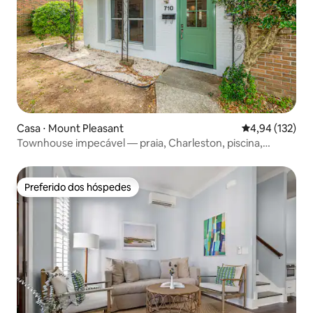
Casa ⋅ Mount Pleasant
4,94 de uma av
4,94 (132)
Townhouse impecável — praia, Charleston, piscina,
diversão
Preferido dos hóspedes
Preferido dos hóspedes