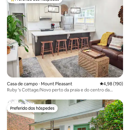
Entre os melhores preferidos dos hóspedes
Casa de campo ⋅ Mount Pleasant
4,98 de uma av
4,98 (190)
Ruby 's Cottage/Novo perto da praia e do centro da
cidade
Preferido dos hóspedes
Preferido dos hóspedes