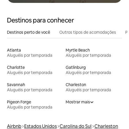
Destinos para conhecer
Destinos perto de você
Outros tipos de acomodações
Pr
Atlanta
Myrtle Beach
Aluguéis por temporada
Aluguéis por temporada
Charlotte
Gatlinburg
Aluguéis por temporada
Aluguéis por temporada
Savannah
Charleston
Aluguéis por temporada
Aluguéis por temporada
Pigeon Forge
Mostrar mais
Aluguéis por temporada
Airbnb
Estados Unidos
Carolina do Sul
Charleston