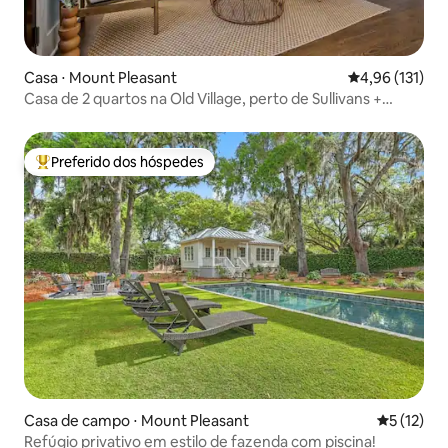
Casa ⋅ Mount Pleasant
4,96 de uma av
4,96 (131)
Casa de 2 quartos na Old Village, perto de Sullivans +
centro da cidade!
Preferido dos hóspedes
Entre os melhores preferidos dos hóspedes
Casa de campo ⋅ Mount Pleasant
5 de uma a
5 (12)
Refúgio privativo em estilo de fazenda com piscina!