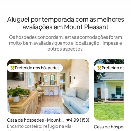
Aluguel por temporada com as melhores
avaliações em Mount Pleasant
Os hóspedes concordam: estas acomodações foram
muito bem avaliadas quanto a localização, limpeza e
outros aspectos.
Preferido dos hóspedes
Preferido dos 
Entre os melhores preferidos dos hóspedes
Entre os melhore
Casa de hóspedes ⋅ Mount P
4,99 de uma avaliação média de 
4,99 (153)
leasant
Encanto costeiro: refúgio na vila
Casa de hóspedes