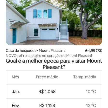
Casa de hóspedes ⋅ Mount Pleasant
4,99 de uma a
4,99 (73)
NOVO retiro costeiro no coração de Mount Pleasant
Qual é a melhor época para visitar Mount
Pleasant?
Mês
Preço médio
Temp. média
Jan.
R$ 1.068
10 °C
Fev.
R$ 1.123
12 °C