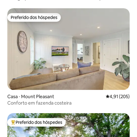
Preferido dos hóspedes
Preferido dos hóspedes
Casa ⋅ Mount Pleasant
4,91 de uma av
4,91 (205)
Conforto em fazenda costeira
Preferido dos hóspedes
Entre os melhores preferidos dos hóspedes