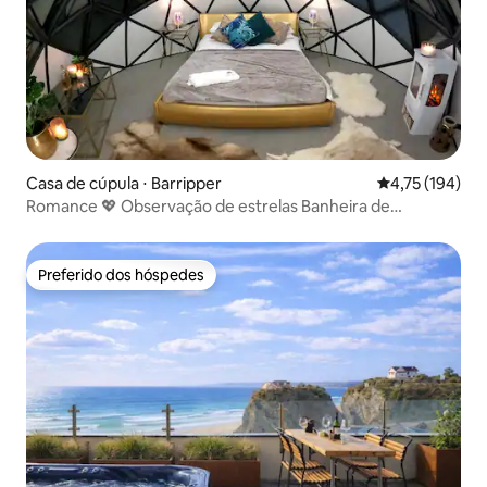
Casa de cúpula ⋅ Barripper
4,75 de uma av
4,75 (194)
Romance 💖 Observação de estrelas Banheira de
✨hidromassagem e sauna! 🥰
Preferido dos hóspedes
Preferido dos hóspedes