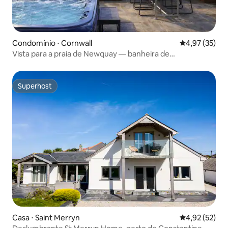
Condomínio ⋅ Cornwall
4,97 de uma a
4,97 (35)
Vista para a praia de Newquay — banheira de
hidromassagem, terraço e estacionamento
Superhost
Superhost
Casa ⋅ Saint Merryn
4,92 de uma a
4,92 (52)