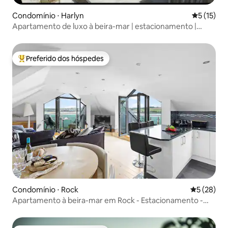
Condomínio ⋅ Harlyn
5 de uma a
5 (15)
Apartamento de luxo à beira-mar | estacionamento |
Harlyn Bay
Preferido dos hóspedes
Entre os melhores preferidos dos hóspedes
Condomínio ⋅ Rock
5 de uma a
5 (28)
Apartamento à beira-mar em Rock - Estacionamento -
Vista para o mar