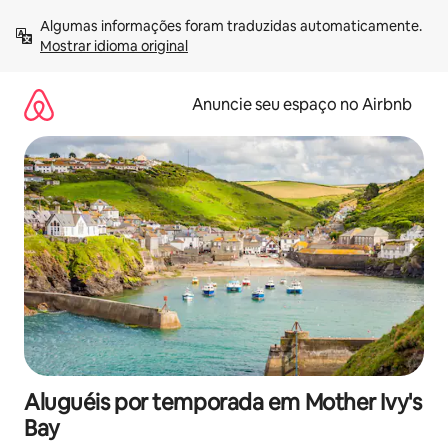
Pular
Algumas informações foram traduzidas automaticamente. 
para
Mostrar idioma original
o
conteúdo
Anuncie seu espaço no Airbnb
Aluguéis por temporada em Mother Ivy's
Bay