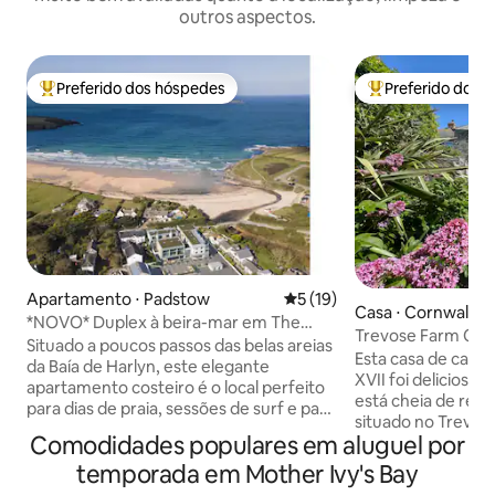
outros aspectos.
Preferido dos hóspedes
Preferido dos 
Entre os melhores preferidos dos hóspedes
Entre os melhore
Apartamento ⋅ Padstow
5 de uma avaliação média de
5 (19)
Casa ⋅ Cornwall
*NOVO* Duplex à beira-mar em The
Trevose Farm Cott
Harlyn
Situado a poucos passos das belas areias
Mother Ivey
Esta casa de camp
da Baía de Harlyn, este elegante
XVII foi delicios
apartamento costeiro é o local perfeito
está cheia de recu
para dias de praia, sessões de surf e para
situado no Trevos
desfrutar da vida relaxante da
Comodidades populares em aluguel por
três milhas de Pa
Cornualha. Localizado num
de antigos edifício
temporada em Mother Ivy's Bay
empreendimento moderno, os
cuidadosamente r
hóspedes podem desfrutar de um bar