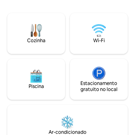
oferece acomodaç
de cervejas artesanais com música ao
maravilhosas com f
vivo, além de uma fantástica
Mother Ivey logo 
delicatessen e loja de produtos agrícolas.
jardim!, com a Baí
Ideal para dias de praia, caminhadas
Constantine e o p
costeiras e surf, o apartamento também
confiança naciona
aceita animais de estimação, para que o
minutos de distânc
seu companheiro de quatro patas possa
Cozinha
Wi-Fi
entre em contato 
participar na aventura.
reserva.
Estacionamento
Piscina
gratuito no local
Ar-condicionado