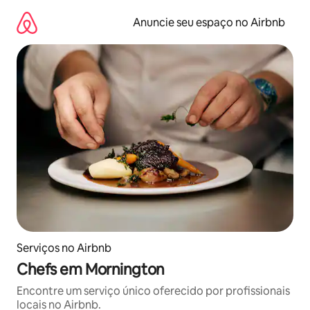
Pular
para
Anuncie seu espaço no Airbnb
o
conteúdo
Serviços no Airbnb
Chefs em Mornington
Encontre um serviço único oferecido por profissionais
locais no Airbnb.