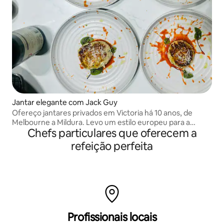
Jantar elegante com Jack Guy
Ofereço jantares privados em Victoria há 10 anos, de
Melbourne a Mildura. Levo um estilo europeu para a
Chefs particulares que oferecem a
mesa, adquirindo produtos orgânicos e locais o máximo
possível.
refeição perfeita
Profissionais locais