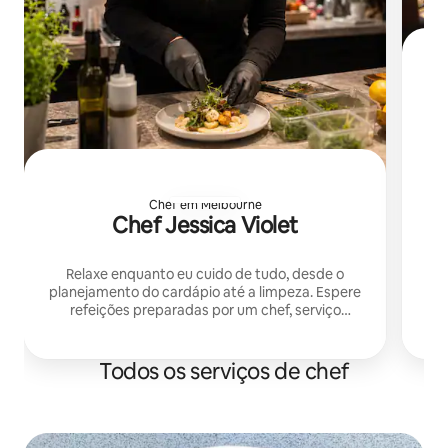
C
Chef em Melbourne
Chef Jessica Violet
Relaxe enquanto eu cuido de tudo, desde o
planejamento do cardápio até a limpeza. Espere
refeições preparadas por um chef, serviço
impecável, bela apresentação e uma
experiência de jantar privativa e acolhedora, sob
medida para o seu grupo.
Todos os serviços de chef