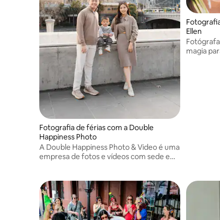
Fotografi
Ellen
Fotógrafa 
magia par
Fotografia de férias com a Double
Happiness Photo
A Double Happiness Photo & Video é uma
empresa de fotos e vídeos com sede em
Melbourne. Nossa equipe confiável e
profissional é especialista em
casamentos, pré-casamentos, eventos,
formaturas e fotos de família.