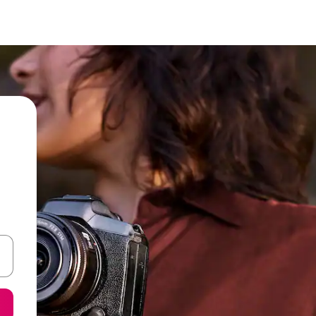
ore-os usando as seta para cima e para baixo do teclado ou tocando e