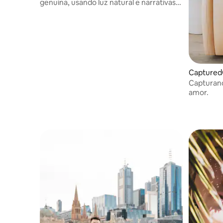
genuína, usando luz natural e narrativas
bem pensadas.
CapturedG
Capturan
amor.