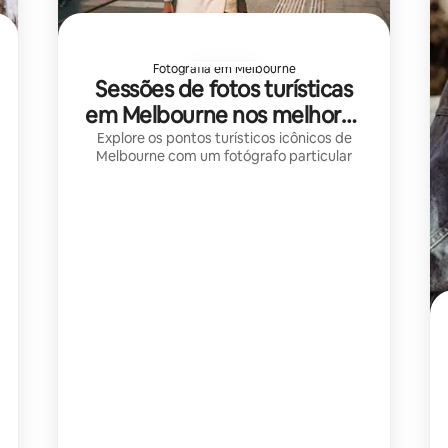
Fotografia em Melbourne
Sessões de fotos turísticas
em Melbourne nos melhores
lugares com Olga
Explore os pontos turísticos icônicos de
Melbourne com um fotógrafo particular