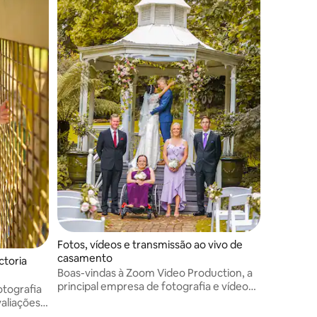
Fotos, vídeos e transmissão ao vivo de
casamento
ctoria
Boas-vindas à Zoom Video Production, a
principal empresa de fotografia e vídeo
otografia
para casamentos de Melbourne. Com
aliações
mais de 15 anos de experiência, somos