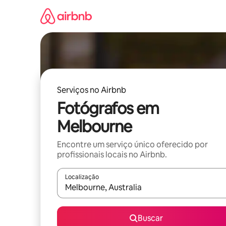
Pular
para
o
conteúdo
Serviços no Airbnb
Fotógrafos em
Melbourne
Encontre um serviço único oferecido por
profissionais locais no Airbnb.
Localização
Quando os resultados estiverem disponíveis, expl
Buscar