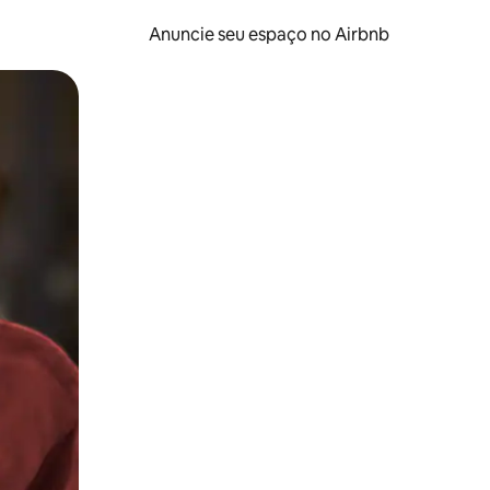
Anuncie seu espaço no Airbnb
 deslizando o dedo na tela.