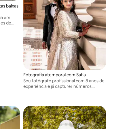
tas baixas
ia em
nes de
Fotografia atemporal com Safia
Sou fotógrafo profissional com 8 anos de
experiência e já capturei inúmeros
momentos especiais. Sou especialista em
criar imagens atemporais e sinceras que
contam sua história única.