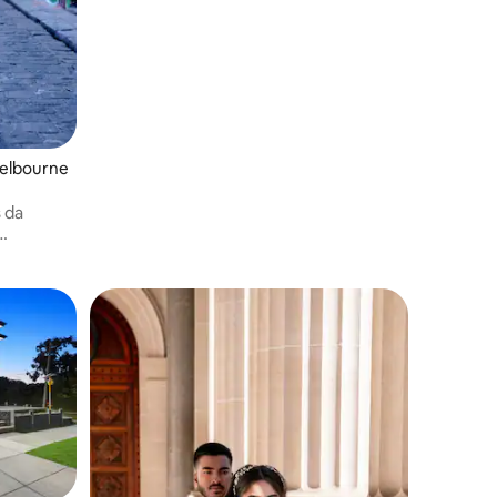
Melbourne e CBD-East para guardar para
sempre. Sherman é um visualizador 3D e
um ex-arquiteto.
Melbourne
s da