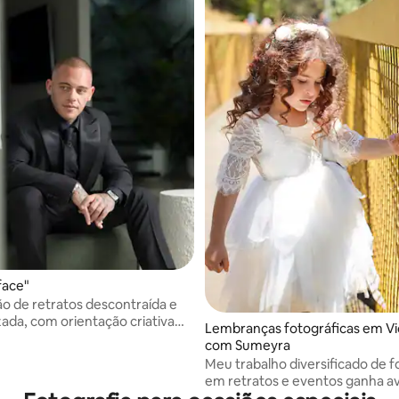
face"
o de retratos descontraída e
zada, com orientação criativa
Lembranças fotográficas em Vi
tapa para fazer você brilhar.
com Sumeyra
Meu trabalho diversificado de f
em retratos e eventos ganha av
de 5 estrelas em Melbourne.