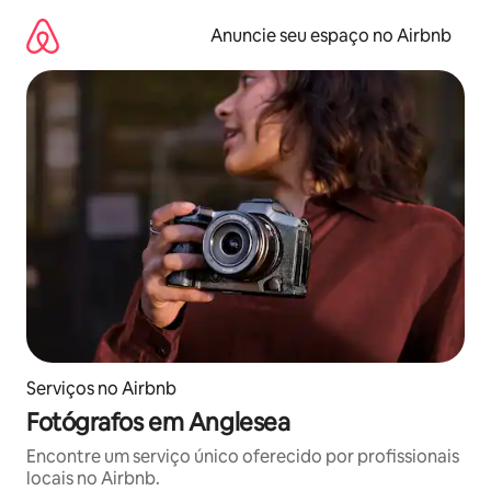
Pular
para
Anuncie seu espaço no Airbnb
o
conteúdo
Serviços no Airbnb
Fotógrafos em Anglesea
Encontre um serviço único oferecido por profissionais
locais no Airbnb.