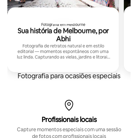
Fotografia em Melbourne
Sua história de Melbourne, por
Abhi
Fotografia de retratos natural e em estilo
editorial — momentos espontâneos com uma
en
luz linda. Capturando as vielas, jardins e litorais
de Melbourne para casais, famílias e viajantes de
passagem.
Fotografia para ocasiões especiais
Profissionais locais
Capture momentos especiais com uma sessão
de fotos com profissionais locais