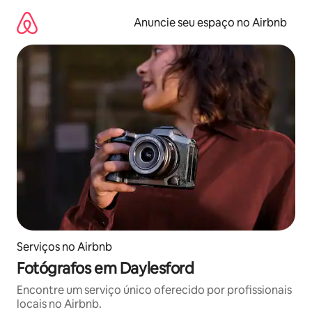
Pular
para
Anuncie seu espaço no Airbnb
o
conteúdo
Serviços no Airbnb
Fotógrafos em Daylesford
Encontre um serviço único oferecido por profissionais
locais no Airbnb.